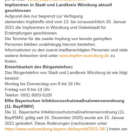
Impfzentren in Stadt und Landkreis Würzburg aktuell
geschlossen
Aufgrund des nur begrenzt zur Verfügung
stehenden Impfstoffs sind vom 13. bis voraussichtlich 20. Januar
2021 die Impfzentren in Würzburg und Giebelstadt für
Erstimpfungen geschlossen.
Die Termine für die zweite Impfung von bereits geimpften
Personen bleiben unabhängig hiervon bestehen.
Informationen zu den zuerst impfberechtigten Personen und viele
weitere Antworten sind unter
www.impfen-wuerzburg.de
zu
finden.
Erreichbarkeit des Bürgertelefon
s
Das Bürgertelefon von Stadt und Landkreis Würzburg ist wie folgt
besetzt:
Montag bis Donnerstag von 8 bis 16 Uhr
Freitag von 8 bis 14 Uhr
Telefon: 0931 8003-5100
Elfte Bayerischen Infektionsschutzmaßnahmenverordnung
(11. BayIfSMV)
Die 11. Bayerische Infektionsschutzmaßnahmenverordnung (11.
BayIfSMV, gültig seit 16. Dezember 2020) wurde am 15. Januar
2021 geändert. Diese Änderungen (nachzulesen unter
https://www.verkuendung-bayern.de/baymbl/2021-34/
) treten am