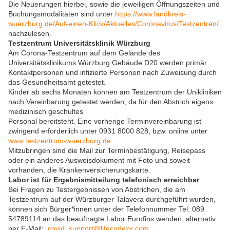
Die Neuerungen hierbei, sowie die jeweiligen Öffnungszeiten und
Buchungsmodalitäten sind unter
https://www.landkreis-
wuerzburg.de/Auf-einen-Klick/Aktuelles/Coronavirus/Testzentren/
nachzulesen.
Testzentrum Universitätsklinik Würzburg
Am Corona-Testzentrum auf dem Gelände des
Universitätsklinikums Würzburg Gebäude D20 werden primär
Kontaktpersonen und infizierte Personen nach Zuweisung durch
das Gesundheitsamt getestet.
Kinder ab sechs Monaten können am Testzentrum der Unikliniken
nach Vereinbarung getestet werden, da für den Abstrich eigens
medizinisch geschultes
Personal bereitsteht. Eine vorherige Terminvereinbarung ist
zwingend erforderlich unter 0931 8000 828, bzw. online unter
www.testzentrum-wuerzburg.de
.
Mitzubringen sind die Mail zur Terminbestätigung, Reisepass
oder ein anderes Ausweisdokument mit Foto und soweit
vorhanden, die Krankenversicherungskarte.
Labor ist für Ergebnismitteilung telefonisch erreichbar
Bei Fragen zu Testergebnissen von Abstrichen, die am
Testzentrum auf der Würzburger Talavera durchgeführt wurden,
können sich Bürger*innen unter der Telefonnummer Tel: 089
54789114 an das beauftragte Labor Eurofins wenden, alternativ
per E-Mail:
covid_support@lifecodexx.com