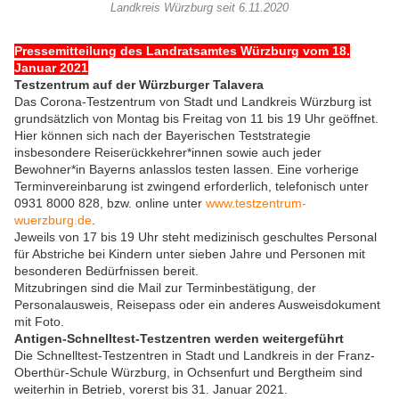
Landkreis Würzburg seit 6.11.2020
Pressemitteilung des Landratsamtes Würzburg vom 18.
Januar 2021
Testzentrum auf der Würzburger Talavera
Das Corona-Testzentrum von Stadt und Landkreis Würzburg ist
grundsätzlich von Montag bis Freitag von 11 bis 19 Uhr geöffnet.
Hier können sich nach der Bayerischen Teststrategie
insbesondere Reiserückkehrer*innen sowie auch jeder
Bewohner*in Bayerns anlasslos testen lassen. Eine vorherige
Terminvereinbarung ist zwingend erforderlich, telefonisch unter
0931 8000 828, bzw. online unter
www.testzentrum-
wuerzburg.de
.
Jeweils von 17 bis 19 Uhr steht medizinisch geschultes Personal
für Abstriche bei Kindern unter sieben Jahre und Personen mit
besonderen Bedürfnissen bereit.
Mitzubringen sind die Mail zur Terminbestätigung, der
Personalausweis, Reisepass oder ein anderes Ausweisdokument
mit Foto.
Antigen-Schnelltest-Testzentren werden weitergeführt
Die Schnelltest-Testzentren in Stadt und Landkreis in der Franz-
Oberthür-Schule Würzburg, in Ochsenfurt und Bergtheim sind
weiterhin in Betrieb, vorerst bis 31. Januar 2021.