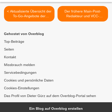
< Aktualisierte Übersicht der
Der frühere Main-Post-
To-Go-Angebote der
Redakteur und VCC-
Veitshöchheimer
Sitzungspräsident Günther
Gastronomie - Stand 18.
Hillawoth ist im Alter von 67
Januar 2021
Jahren gestorben >
Gehostet von Overblog
Top-Beiträge
Seiten
Kontakt
Missbrauch melden
Servicebedingungen
Cookies und persönliche Daten
Cookies-Einstellungen
Das Profil von Dieter Gürz auf dem Overblog-Portal sehen
Ein Blog auf Overblog erstellen