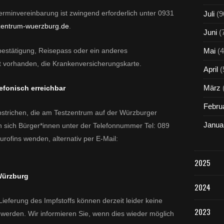
Terminvereinbarung ist zwingend erforderlich unter 0931
Juli
(9
zentrum-wuerzburg.de
.
Juni
(
nbestätigung, Reisepass oder ein anderes
Mai
(4
 vorhanden, die Krankenversicherungskarte.
April
(
März
lefonisch erreichbar
Febru
strichen, die am Testzentrum auf der Würzburger
Janua
 sich Bürger*innen unter der Telefonnummer Tel: 089
rofins wenden, alternativ per E-Mail:
2025
Würzburg
2024
eferung des Impfstoffs können derzeit leider keine
2023
werden. Wir informieren Sie, wenn dies wieder möglich