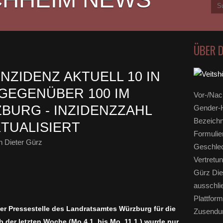
ÜBER 
NZIDENZ AKTUELL 10 IN
GEGENÜBER 100 IM
Vor-/Nac
BURG - INZIDENZZAHL
Gender-H
Bezeichn
KTUALISIERT
Formulie
 Dieter Gürz
Geschlec
Vertretun
Gürz Die
ausschli
Plattform
er Pressestelle des Landratsamtes Würzburg für die
Zusendun
b der letzten Woche (Mo.4.1. bis Mo. 11.1.) wurde nur