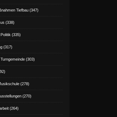
nahmen Tiefbau (347)
us (338)
Politik (335)
g (317)
 Turngemeinde (303)
92)
Musikschule (278)
Ausstellungen (270)
rbeit (264)