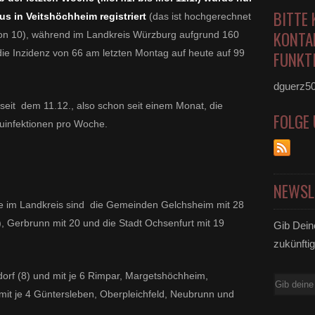
BITTE 
us in Veitshöchheim registriert
(das ist hochgerechnet
KONTA
von 10), während im Landkreis Würzburg aufgrund 160
die Inzidenz von 66 am letzten Montag auf heute auf 99
FUNKTI
dguerz5
 seit dem 11.12., also schon seit einem Monat, die
FOLGE
euinfektionen pro Woche.
NEWSL
e im Landkreis sind die Gemeinden Gelchsheim mit 28
), Gerbrunn mit 20 und die Stadt Ochsenfurt mit 19
Gib Dein
zukünftig
dorf (8) und mit je 6 Rimpar, Margetshöchheim,
E-
t je 4 Güntersleben, Oberpleichfeld, Neubrunn und
Mail