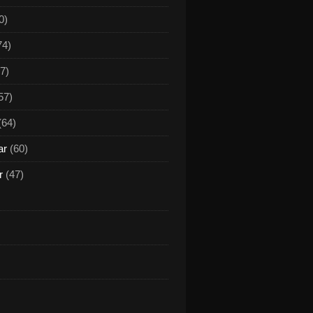
0)
74)
7)
57)
(64)
ar
(60)
r
(47)