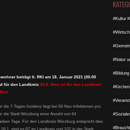
KATEG
#Kultur 
#Wirtsch
#Gemein
#Natur u
#Bildun
nwohner beträgt lt. RKI am 18. Januar 2021 (00.00
nd für den Landkreis
53.6. Dies ist für den Landkreis
#Kirchen
Wert.
#Veranst
 die 7-Tages-Inzidenz liegt bei 50 Neu-Infektionen pro
ür die Stadt Würzburg einer Anzahl von 64
#Soziale
sieben Tage. Für den Landkreis Würzburg entspricht dies
#Braucht
 18.1. sind es 87 im Landkreis und 102 in der Stadt.