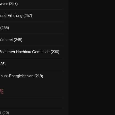
wehr (257)
t und Erholung (257)
(255)
Bücherei (245)
nahmen Hochbau Gemeinde (230)
226)
hutz-Energieleitplan (219)
VE
t
(20)