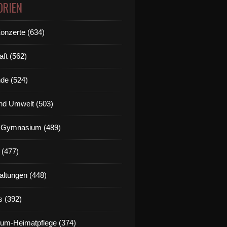
ORIEN
Konzerte (634)
aft (562)
de (524)
nd Umwelt (503)
g Gymnasium (489)
 (477)
altungen (448)
s (392)
um-Heimatpflege (374)