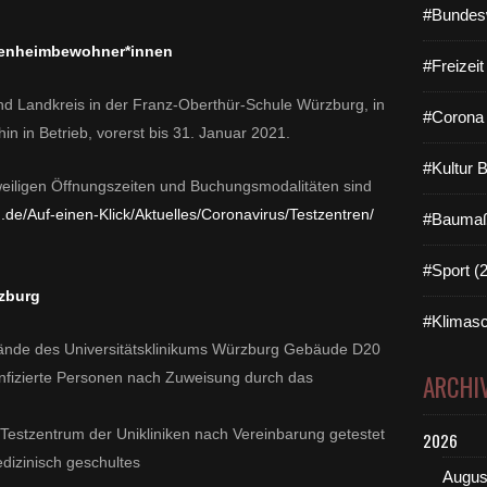
#Bundes
ltenheimbewohner*innen
#Freizei
und Landkreis in der Franz-Oberthür-Schule Würzburg, in
#Corona 
in in Betrieb, vorerst bis 31. Januar 2021.
#Kultur 
weiligen Öffnungszeiten und Buchungsmodalitäten sind
.de/Auf-einen-Klick/Aktuelles/Coronavirus/Testzentren/
#Baumaß
#Sport (
rzburg
#Klimasc
nde des Universitätsklinikums Würzburg Gebäude D20
nfizierte Personen nach Zuweisung durch das
ARCHI
estzentrum der Unikliniken nach Vereinbarung getestet
2026
dizinisch geschultes
Augus