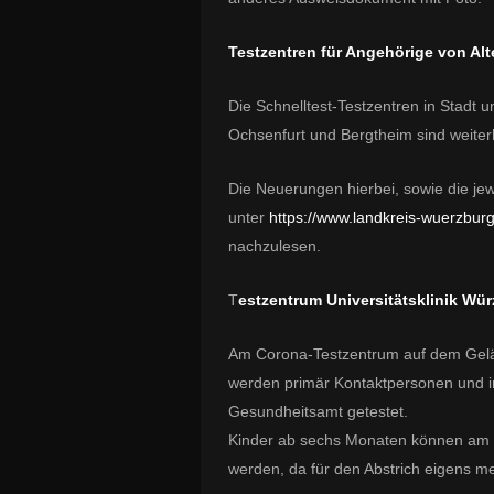
Testzentren für Angehörige von A
Die Schnelltest-Testzentren in Stadt 
Ochsenfurt und Bergtheim sind weiterh
Die Neuerungen hierbei, sowie die je
unter
https://www.landkreis-wuerzburg
nachzulesen.
T
estzentrum Universitätsklinik Wü
Am Corona-Testzentrum auf dem Gelä
werden primär Kontaktpersonen und i
Gesundheitsamt getestet.
Kinder ab sechs Monaten können am T
werden, da für den Abstrich eigens me