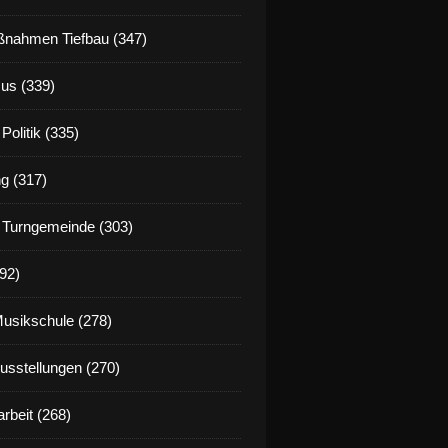
nahmen Tiefbau (347)
us (339)
Politik (335)
g (317)
 Turngemeinde (303)
92)
Musikschule (278)
Ausstellungen (270)
rbeit (268)