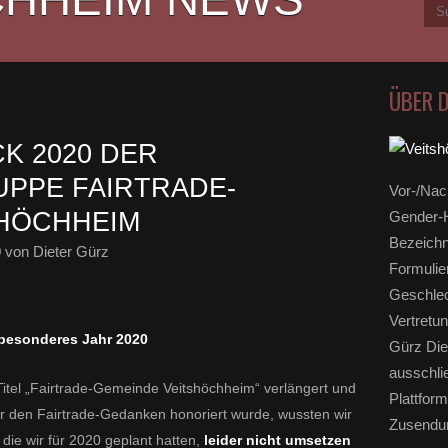
ÜBER 
K 2020 DER
PPE FAIRTRADE-
Vor-/Nac
SHÖCHHEIM
Gender-H
Bezeichn
0
von Dieter Gürz
Formulie
Geschlec
Vertretun
besonderes Jahr 2020
Gürz Die
ausschli
itel „Fairtrade-Gemeinde Veitshöchheim“ verlängert und
Plattform
 für den Fairtrade-Gedanken honoriert wurde, wussten wir
Zusendun
, die wir für 2020 geplant hatten,
leider nicht umsetzen