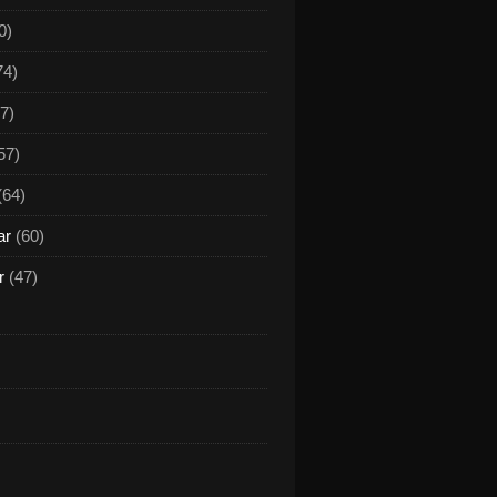
0)
74)
7)
57)
(64)
ar
(60)
r
(47)