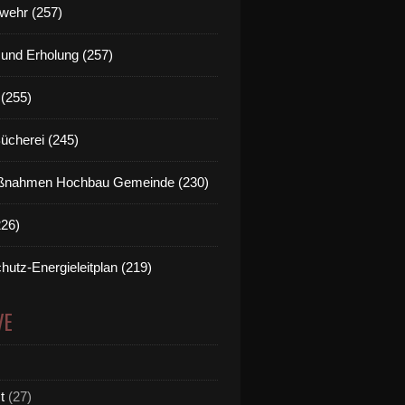
wehr (257)
t und Erholung (257)
(255)
Bücherei (245)
nahmen Hochbau Gemeinde (230)
226)
hutz-Energieleitplan (219)
VE
t
(27)