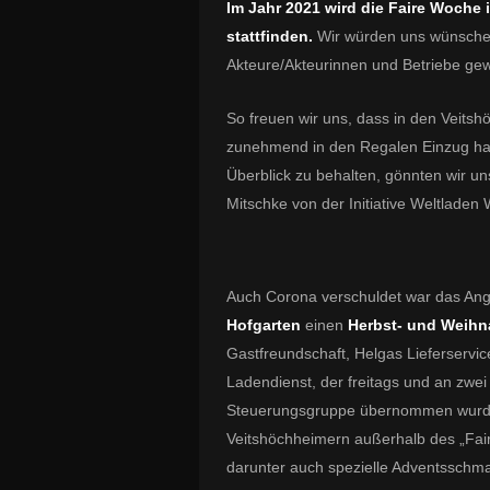
Im Jahr 2021 wird die Faire Woche
stattfinden.
Wir würden uns wünschen
Akteure/Akteurinnen und Betriebe ge
So freuen wir uns, dass in den Veits
zunehmend in den Regalen Einzug hal
Überblick zu behalten, gönnten wir u
Mitschke von der Initiative Weltladen
Auch Corona verschuldet war das Ang
Hofgarten
einen
Herbst- und Weihn
Gastfreundschaft, Helgas Lieferserv
Ladendienst, der freitags und an zwe
Steuerungsgruppe übernommen wurde,
Veitshöchheimern außerhalb des „Fairk
darunter auch spezielle Adventsschma