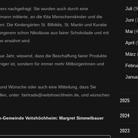
Juli
(9
ers nachgefragt. Sie wurden auch durch eine
ann initiierte, an die Kita Menschenskinder und die
Juni
(
ert. Die Kindergärten St. Bilhildis, St. Martin und Kuratie
Mai
(4
t Längerem schon Nikoläuse aus fairer Schokolade und mit
ne erwähnt wird.
April
(
März
eue Jahr, wissend, dass die Beschaffung fairer Produkte
niger ist, sondern für immer mehr Mitbürgerinnen und
Febru
Janua
und Wünsche oder auch eine Mitteilung, dass Sie
ollen, unter: fairtrade@veitshoechheim.de, und wünschen
2025
2024
de-Gemeinde Veitshöchheim: Margret Simmelbauer
2023