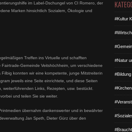
KATEG
entierungshilfe im Label-Dschungel von CI Romero, der
iedene Marken hinsichtlich Sozialem, Ökologie und
#Kultur 
#Wirtsch
#Gemein
gelmäßigen Treffen ins Virtuelle und schafften
#Natur u
e Fairtrade-Gemeinde Veitshöchheim, um verschiedene
ilbig konnten wir eine kompetente, junge Mitstreiterin
#Bildun
ram jeweils eine Seite einrichtete, und diese Seiten
#Kirchen
n, weiterführenden Links, Rezepten, usw. bestückt.
orbei und teilen Sie sie weiter.
#Veranst
e Printmedien übernahm dankenswerter und in bewährter
#Soziale
everwaltung Jan Speth, Dieter Gürz über den
#Braucht