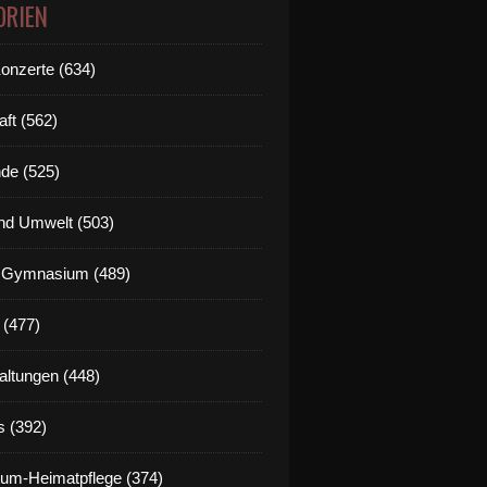
ORIEN
Konzerte (634)
aft (562)
de (525)
nd Umwelt (503)
g Gymnasium (489)
 (477)
altungen (448)
s (392)
um-Heimatpflege (374)