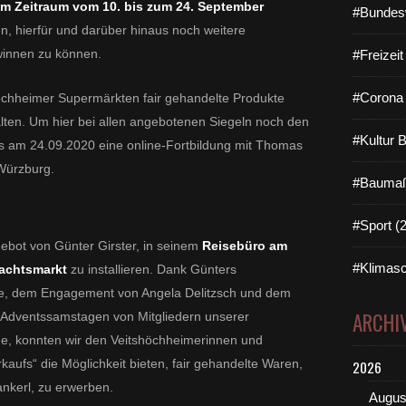
 im Zeitraum vom 10. bis zum 24. September
#Bundes
, hierfür und darüber hinaus noch weitere
winnen zu können.
#Freizei
#Corona 
höchheimer Supermärkten fair gehandelte Produkte
ten. Um hier bei allen angebotenen Siegeln noch den
#Kultur 
ns am 24.09.2020 eine online-Fortbildung mit Thomas
 Würzburg.
#Baumaß
#Sport (
ebot von Günter Girster, in seinem
Reisebüro am
#Klimasc
achtsmarkt
zu installieren. Dank Günters
ice, dem Engagement von Angela Delitzsch und dem
ARCHI
i Adventssamstagen von Mitgliedern unserer
 konnten wir den Veitshöchheimerinnen und
aufs“ die Möglichkeit bieten, fair gehandelte Waren,
2026
nkerl, zu erwerben.
Augus