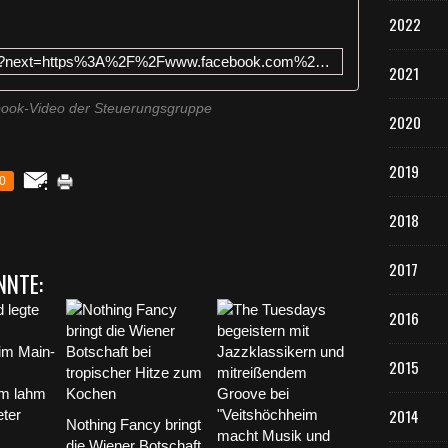
2022
https://www.facebook.com/login/?next=https%3A%2F%2Fwww.facebook.com%2Ffairtrade.veitshoechheim%2Fvideos%2F802784173640058
2021
book-Video der Steuerungsgruppe
2020
2019
0
2018
2017
NNTE:
2016
2015
2014
Nothing Fancy bringt
die Wiener Botschaft