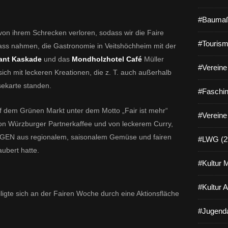
#Baumaß
on ihrem Schrecken verloren, sodass wir die Faire
#Tourism
s nahmen, die Gastronomie in Veitshöchheim mit der
ant Kaskade
und das
Mondholzhotel Café
Müller
#Vereine 
sich mit leckeren Kreationen, die z. T. auch außerhalb
sekarte standen.
#Faschin
f dem Grünen Markt unter dem Motto „Fair ist mehr“
#Vereine
 von Würzburger Partnerkaffee und von leckerem Curry,
EN aus regionalem, saisonalem Gemüse und fairen
#LWG (2
ubert hatte.
#Kultur 
#Kultur 
iligte sich an der Fairen Woche durch eine Aktionsfläche
#Jugenda