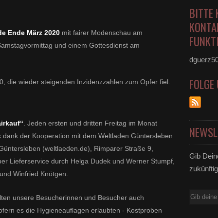
BITTE 
KONTA
de Ende März 2020
mit fairer Modenschau am
FUNKTI
Samstagvormittag und einem Gottesdienst am
dguerz5
FOLGE
 die wieder steigenden Inzidenzzahlen zum Opfer fiel.
irkauf“
. Jeden ersten und dritten Freitag im Monat
NEWSL
t
dank der Kooperation mit dem Weltladen Güntersleben
Güntersleben (weltlaeden.de), Rimparer Straße 9,
Gib Dein
er Lieferservice durch Helga Dudek und Werner Stumpf,
zukünftig
 und Winfried Knötgen.
E-
elten unsere Besucherinnen und Besucher auch
Mail
ofern es die Hygieneauflagen erlaubten - Kostproben