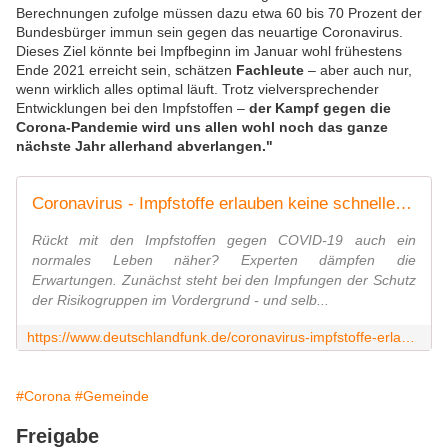
Berechnungen zufolge müssen dazu etwa 60 bis 70 Prozent der
Bundesbürger immun sein gegen das neuartige Coronavirus.
Dieses Ziel könnte bei Impfbeginn im Januar wohl frühestens
Ende 2021 erreicht sein, schätzen
Fachleute
– aber auch nur,
wenn wirklich alles optimal läuft. Trotz vielversprechender
Entwicklungen bei den Impfstoffen –
der Kampf gegen die
Corona-Pandemie wird uns allen wohl noch das ganze
nächste Jahr allerhand abverlangen."
Coronavirus - Impfstoffe erlauben keine schnelle Rückkehr zur Normalität
Rückt mit den Impfstoffen gegen COVID-19 auch ein
normales Leben näher? Experten dämpfen die
Erwartungen. Zunächst steht bei den Impfungen der Schutz
der Risikogruppen im Vordergrund - und selb...
https://www.deutschlandfunk.de/coronavirus-impfstoffe-erlauben-keine-schnelle-rueckkehr.676.de.html?dram:article_id=488822
#Corona
#Gemeinde
Freigabe