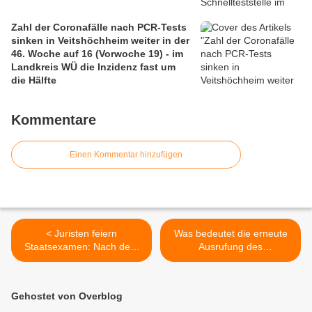
Zahl der Coronafälle nach PCR-Tests
sinken in Veitshöchheim weiter in der
46. Woche auf 16 (Vorwoche 19) - im
Landkreis WÜ die Inzidenz fast um
die Hälfte
Kommentare
Einen Kommentar hinzufügen
< Juristen feiern
Was bedeutet die erneute
Staatsexamen: Nach dem
Ausrufung des
Sekt gab es Corona-
Katastrophenfalles in
Knöllchen
Bayern? >
Gehostet von Overblog