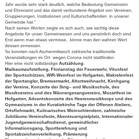
Jahr wurde sehr stark deutlich, welche Bedeutung Gemeinsinn
und Ehrenamt und das damit verbundene Angebot von Vereinen,
Gruppierungen, Institutionen und Kulturschaffenden in unserer
Gemeinde hat."
Nach seinen Worten zeigte es sich auch, wie wichtig diese
Angebote für unser Gemeinwesen und uns persönlich doch sind.
Erst wenn man etwas vermisse, könne man den wahren Wert
dessen ermessen.
So konnten nach Aschermittwoch zahlreiche traditionelle
Veranstaltungen im Ort wegen Corona nicht stattfinden.
Hier eine nicht vollständige
Aufzählung
:
Maibaumaufstellung, Florianstag der Feuerwehr, Vitusfest
der Sportschützen, WIR-Weinfest im Hofgarten, Makrelenfest
der Sportangler, Bremsermarkt, Altortweihnacht, Kirchgang
der Vereine, Konzerte der Sing– und Musikschule, des
Musikvereins und des Männergesangvereins, Mozartfest im
Hofgarten, Adventskonzerte des Heeresmusikkorps und des
Gymnasiums in der Kuratiekirche Tage der Offenen Ateliers,
Ortsflohmarkt, Kulinarisches Weinschlendern, zahlreiche
Jubiläums-Vereinsfeste, Abenteuerspielplatz, Internationaler
Jugendgemeinschaftsdienst, gemeindlicher
Informationsgang, Sportlerehrung und
Sportabzeichenverleihung, Prämierung