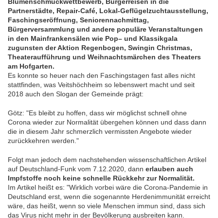
Blumenschmuckwettbewerb, Bürgerreisen in die
Partnerstädte, Repair-Café, Lokal-Geflügelzuchtausstellung,
Faschingseröffnung, Seniorennachmittag,
Bürgerversammlung und andere populäre Veranstaltungen
in den Mainfrankensälen wie Pop– und Klassikgala
zugunsten der Aktion Regenbogen, Swingin Christmas,
Theateraufführung und Weihnachtsmärchen des Theaters
am Hofgarten.
Es konnte so heuer nach den Faschingstagen fast alles nicht
stattfinden, was Veitshöchheim so lebenswert macht und seit
2018 auch den Slogan der Gemeinde prägt:
Götz: "Es bleibt zu hoffen, dass wir möglichst schnell ohne
Corona wieder zur Normalität übergehen können und dass dann
die in diesem Jahr schmerzlich vermissten Angebote wieder
zurückkehren werden."
Folgt man jedoch dem nachstehenden wissenschaftlichen Artikel
auf Deutschland-Funk vom 7.12.2020, dann
erlauben auch
Impfstoffe noch keine schnelle Rückkehr zur Normalität.
Im Artikel heißt es: "Wirklich vorbei wäre die Corona-Pandemie in
Deutschland erst, wenn die sogenannte Herdenimmunität erreicht
wäre, das heißt, wenn so viele Menschen immun sind, dass sich
das Virus nicht mehr in der Bevölkerung ausbreiten kann.