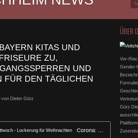
ÜBER 
 BAYERN KITAS UND
FRISEURE ZU,
Vor-/Nac
SGANGSSPERREN UND
Gender-H
Bezeichn
 FÜR DEN TÄGLICHEN
Formulie
Geschlec
0
von Dieter Gürz
Vertretun
Gürz Die
ausschli
Plattform
Corona: Harter Lockdown ab Mittwoch - Lockerung für Weihnachten
Zusendun