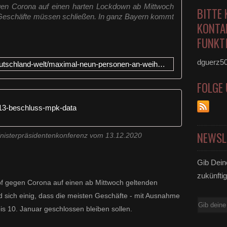
en Corona auf einen harten Lockdown ab Mittwoch
BITTE 
le Geschäfte müssen schließen. In ganz Bayern kommt
KONTA
FUNKTI
dguerz5
https://www.br.de/nachrichten/deutschland-welt/maximal-neun-personen-an-weihnachten-kein-silvesterfeuerwerk,SJ2al2m
FOLGE
13-beschluss-mpk-data
NEWSL
inisterpräsidentenkonferenz vom 13.12.2020
Gib Dein
zukünftig
f gegen Corona auf einen ab Mittwoch geltenden
d sich einig, dass die meisten Geschäfte - mit Ausnahme
E-
bis 10. Januar geschlossen bleiben sollen.
Mail