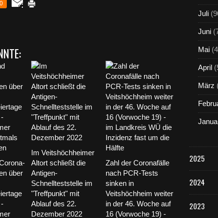
0
Juli
(9
Juni
(
NNTE:
Mai
(4
April
(
März
Febru
Janua
Im Veitshöchheimer
2025
Corona-
Altort schließt die
Zahl der Coronafälle
en über
Antigen-
nach PCR-Tests
2024
Schnellteststelle im
sinken in
iertage
"Treffpunkt" mit
Veitshöchheim weiter
 -
Ablauf des 22.
in der 46. Woche auf
2023
mer
Dezember 2022
16 (Vorwoche 19) -