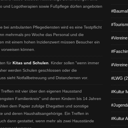
Ergo und Logotherapien sowie Fußpflege dürfen angeboten
#Baumaß
#Tourism
e bei ambulanten Pflegediensten wird es eine Testpflicht
dann mehrmals pro Woche das Personal und die
#Vereine 
en mit einem hohen Inzidenzwert müssen Besucher ein
 vorweisen können.
#Faschin
ten für
Kitas und Schulen
. Kinder sollen "wenn immer
#Vereine
aher werden Schulen geschlossen oder die
uss sieht Notfallbetreuung und Distanzlernen vor.
#LWG (2
n Treffen mit vier über den eigenen Hausstand
#Kultur 
gsten Familienkreis" und deren Kindern bis 14 Jahren
#Jugenda
ählen dem Papier zufolge Ehegatten und sonstige
e und deren Haushaltsangehörige. Ein Treffen in
#Kultur 
auch dann gestattet, wenn mehr als zwei Hausstände