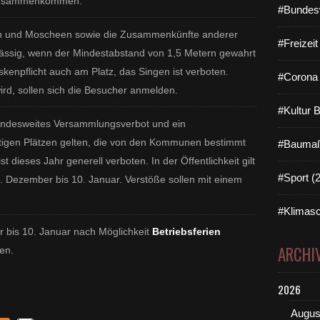
 zusammenkommen.
#Bundes
n und Moscheen sowie die Zusammenkünfte anderer
#Freizei
ässig, wenn der Mindestabstand von 1,5 Metern gewahrt
kenpflicht auch am Platz, das Singen ist verboten.
#Corona 
ird, sollen sich die Besucher anmelden.
#Kultur 
undesweites Versammlungsverbot und ein
tigen Plätzen gelten, die von den Kommunen bestimmt
#Baumaß
 dieses Jahr generell verboten. In der Öffentlichkeit gilt
#Sport (
. Dezember bis 10. Januar. Verstöße sollen mit einem
#Klimasc
 bis 10. Januar nach Möglichkeit
Betriebsferien
ARCHI
en.
2026
Augus