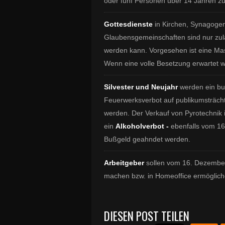
oder fünf Personen über 14 Jahren
Gottesdienste
in Kirchen, Synagoge
Glaubensgemeinschaften sind nur zul
werden kann. Vorgesehen ist eine Mas
Wenn eine volle Besetzung erwartet w
Silvester und Neujahr
werden ein b
Feuerwerksverbot auf publikumsträch
werden. Der Verkauf von Pyrotechnik ist
ein
Alkoholverbot -
ebenfalls vom 16
Bußgeld geahndet werden.
Arbeitgeber
sollen vom 16. Dezember
machen bzw. in Homeoffice ermöglich
DIESEN POST TEILEN