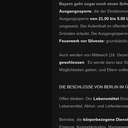
Bayern geht sogar noch einen Schri
Ausgangssperre
, die der Eindämmun
Ausgangssperre
von 21.00 bis 5.00 
umgesetzt. Der Aufenthalt im öffentli
Gründen erlaubt. Die Ausgangssperre 
Feuerwerk vor Silveste
r grundsätzli
Auch werden von Mittwoch (16. Dez
geschlossen
. Es werde dann laut S
Möglichkeiten geben, und Eltern soll
DIE BESCHLÜSSE VON BERLIN IM 
Offen bleiben: Der
Lebensmittel
-Ein
Lebensmittel, Abhol- und Lieferdiens
Betriebe, die
körperbezogene Diens
Friseure, Kosmetikstudios, Massagep