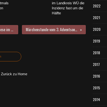
ztmals
im Landkreis WÜ die
2022
en
Inzidenz fast um die
Hälfte
2021
2020
aktualisiert: Hund riss Reh auf Wiese im Veitshöchheimer Ortsteil Gadheim - jetzt mit Kommentaren
Märchenstunde vom 3. Adventsonntag des Veitshöchheimer Theaters am Hofgarten
2019
2018
n
2017
Zurück zu Home
2016
2015
2014