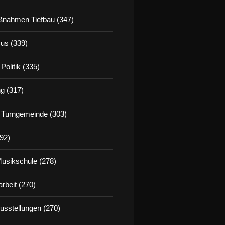
nahmen Tiefbau (347)
us (339)
Politik (335)
g (317)
 Turngemeinde (303)
92)
Musikschule (278)
rbeit (270)
Ausstellungen (270)