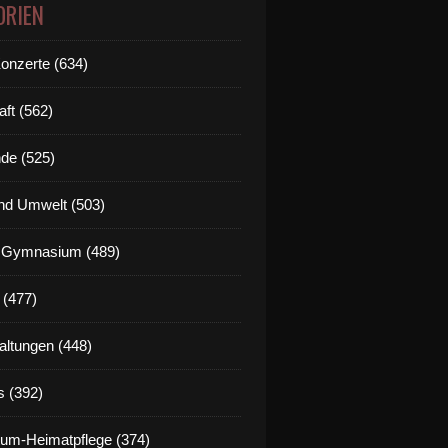
ORIEN
Konzerte (634)
aft (562)
de (525)
nd Umwelt (503)
g Gymnasium (489)
 (477)
altungen (448)
s (392)
um-Heimatpflege (374)