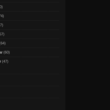
0)
74)
7)
57)
(64)
ar
(60)
r
(47)