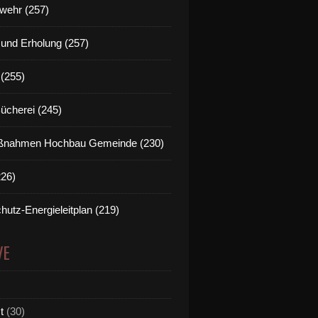
wehr (257)
t und Erholung (257)
(255)
Bücherei (245)
nahmen Hochbau Gemeinde (230)
226)
hutz-Energieleitplan (219)
VE
t
(30)