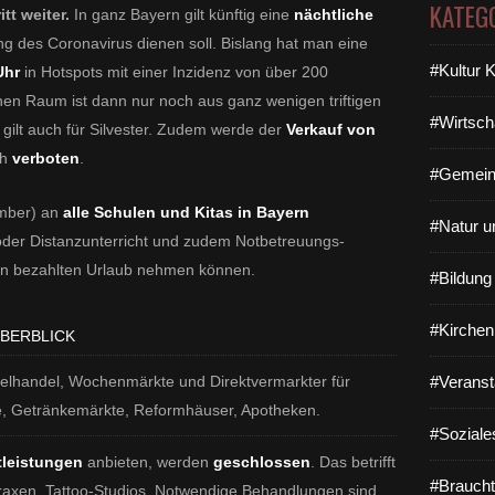
KATEG
tt weiter.
In ganz Bayern gilt künftig eine
nächtliche
g des Coronavirus dienen soll. Bislang hat man eine
#Kultur 
Uhr
in Hotspots mit einer Inzidenz von über 200
chen Raum ist dann nur noch aus ganz wenigen triftigen
#Wirtsch
gilt auch für Silvester. Zudem werde der
Verkauf von
ch
verboten
.
#Gemein
ember) an
alle Schulen und Kitas in Bayern
#Natur u
öder Distanzunterricht und zudem Notbetreuungs-
ten bezahlten Urlaub nehmen können.
#Bildun
#Kirchen
ÜBERBLICK
zelhandel, Wochenmärkte und Direktvermarkter für
#Veranst
te, Getränkemärkte, Reformhäuser, Apotheken.
#Soziale
tleistungen
anbieten, werden
geschlossen
. Das betrifft
#Braucht
raxen, Tattoo-Studios. Notwendige Behandlungen sind