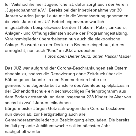
für Veitshöchheimer Jugendliche ist, dafür sorgt auch der Verein
„Jugendbahnhof e.V.“. Bereits bei der Inbetriebnahme vor 30
Jahren wurden junge Leute mit in die Verantwortung genommen,
die viele Jahre den JUZ-Betrieb eigenverantwortlich
mitgestalteten beispielsweise bei den Theken-, Putz-, Einkaufs-,
Anlagen- und Öffnungsdiensten sowie der Programmgestaltung.
Vereinsmitglieder überarbeiteten nun auch die elektronische
Anlage. So wurde an der Decke ein Beamer eingebaut, der es
ermöglicht, nun auch "Kino" im JUZ anzubieten.
Fotos oben Dieter Gürz, unten Pascal Mader
Das JUZ war aufgrund der Corona-Beschränkungen seit Ostern
ohnehin zu, sodass die Renovierung ohne Zeitdruck über die
Bühne gehen konnte. In den Sommerferien hatte die
gemeindliche Jugendarbeit anstelle des Abenteuerspielplatzes in
der Eichendorffschule ein
sechswöchiges Ferienprogramm aus
dem Boden gestampft, an dem insgesamt 223 Kinder im Alter von
sechs bis zwölf Jahren teilnahmen.
Bürgermeister Jürgen Götz sah wegen dem Corona-Lockdown
nun davon ab, zur Fertigstellung auch alle
Gemeinderatsmitglieder zur Besichtigung einzuladen. Die bereits
im Juli geplante
Jubiläumswoche soll im nächsten Jahr
nachgeholt werden.