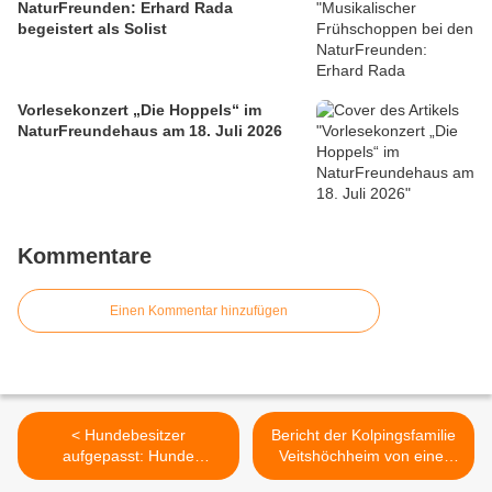
NaturFreunden: Erhard Rada
begeistert als Solist
Vorlesekonzert „Die Hoppels“ im
NaturFreundehaus am 18. Juli 2026
Kommentare
Einen Kommentar hinzufügen
< Hundebesitzer
Bericht der Kolpingsfamilie
aufgepasst: Hunde
Veitshöchheim von einer
machten im Wald östlich der
Morgenwallfahrt >