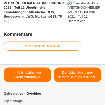
VEITSHÖCHHEIMER JAHRESCHRONIK
2021 - Teil 12 Überörtliche
Einrichtungen: Altenheim, BFW,
Bundeswehr, LWG, Markushof (S. 78-
80)
Kommentare
Einen Kommentar hinzufügen
< Veitshöchheimer
Der Veitshöchheimer
Dreifachturnhalle
Norbert Heinrich stellt beim
voraussichtlich noch bis 19.
Virtuellen Stammtisch am
Oktober 2020 gesperrt -
15. September sein
Freisportanlage bis 13.9.
Wasserstoffauto vor >
Gehostet von Overblog
Top-Beiträge