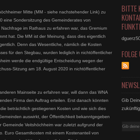
BITTE 
höchheimer Mitte (MM - siehe nachstehender Link) zu
KONTA
20 eine Sondersitzung des Gemeinderates von
FUNKTI
uf Nachfrage im Rathaus zu erfahren war, das Gremium
t hat. Die MM ist der Meinung, dass dies eigentlich
dguerz5
eigentlich. Denn das Wesentliche, nämlich die Kosten
FOLGE
s für den Stegbau, wurden lediglich in nichtöffentlicher
hheim werde die endgültige Entscheidung wegen der
schuss-Sitzung am 18. August 2020 in nichtöffentlicher
NEWSL
 anderen Mainseite zu erfahren war, will dann das WNA
Gib Dein
tenden Firma den Auftrag erteilen. Erst danach könnten
zukünftig
ie beträchtlich gestiegenen Kosten und wie sich dies
 Gemeinden auswirkt, der Öffentlichkeit bekanntgegeben
er Gemeinde Veitshöchheim war zuletzt aufgrund der
E-
o. Euro Gesamtkosten mit einem Kostenanteil von
Mail