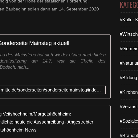
ngig von der Höhe der staatlichen Förderung.
KATEG
en Baubeginn sollen dann am 14. September 2020
#Kultur 
#Wirtsch
Sonderseite Mainsteg aktuell
#Gemein
bau des Mainstegs hat sich wieder etwas nach hinten
deratssitzung am 14.7. war die Chefin des
#Natur u
odsch, nich...
#Bildun
http://www.margetshoechheimer-mitte.de/sonderseiten/sonderseitemainsteg/index.html
#Kirchen
#Veranst
Aktuelle N
#Soziale
A
u
#Braucht
f