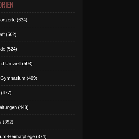
ORIEN
Konzerte (634)
aft (562)
de (524)
nd Umwelt (503)
g Gymnasium (489)
 (477)
altungen (448)
euigkeit vom Mainsteg Veitshöchheim/Margetshöchheim: 
s (392)
um-Heimatpflege (374)