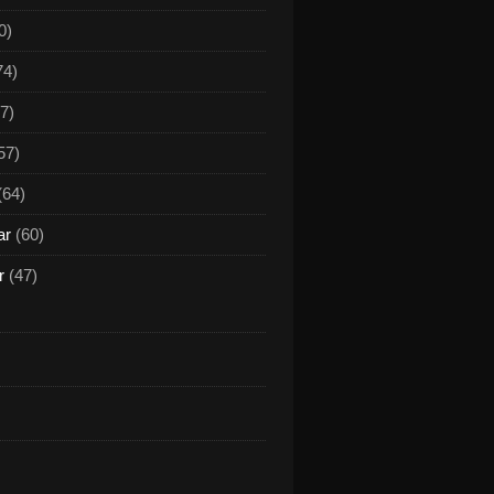
0)
74)
7)
57)
(64)
ar
(60)
r
(47)