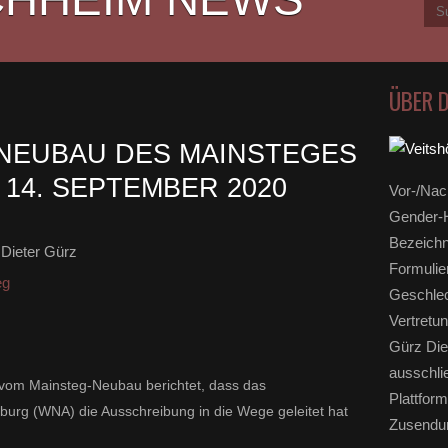
ÜBER 
NEUBAU DES MAINSTEGES
 14. SEPTEMBER 2020
Vor-/Nac
Gender-H
Bezeichn
Dieter Gürz
Formulie
eg
Geschlec
Vertretun
Gürz Die
ausschli
s vom Mainsteg-Neubau berichtet, dass das
Plattform
rg (WNA) die Ausschreibung in die Wege geleitet hat
Zusendun