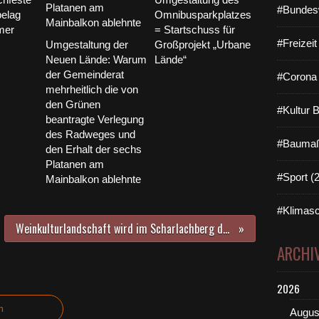
e
#Bundes
elag
Omnibusparkplatzes
p
mer
= Startschuss für
l
#Freizei
Umgestaltung der
Großprojekt „Urbane
a
Neuen Lände: Warum
Lände“
t
der Gemeinderat
#Corona 
t
mehrheitlich die von
f
den Grünen
o
#Kultur 
beantragte Verlegung
r
des Radweges und
m
#Baumaß
den Erhalt der sechs
d
Platanen am
e
#Sport (
Mainbalkon ablehnte
s
B
u
#Klimasc
n
Weinkulturlandschaft wird im Scharlachberg der LWG neugestaltet - Davon machte sich LBV-Präsident Dr. Norbert Schäffer ein Bild
d
ARCHI
e
s
h
2026
a
t
n
Augus