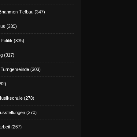
nahmen Tiefbau (347)
us (339)
Politik (335)
g (317)
 Turngemeinde (303)
92)
Musikschule (278)
Ausstellungen (270)
rbeit (267)