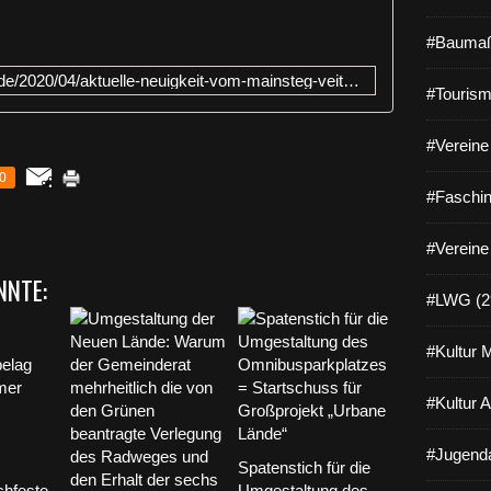
d
#Baumaß
e
r
http://www.veitshoechheim-blog.de/2020/04/aktuelle-neuigkeit-vom-mainsteg-veitshochheim-margetshochheim-wasserstrasenneubauamt-veroffentlichte-heute-die-ausschreibung-angestr
n
#Tourism
a
c
#Vereine 
h
s
0
t
#Faschin
e
h
#Vereine
e
NNTE:
n
#LWG (2
d
e
n
#Kultur 
V
e
#Kultur 
r
g
#Jugenda
a
Spatenstich für die
b
chfeste
Umgestaltung des