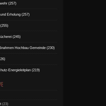
wehr (257)
t und Erholung (257)
(255)
Bücherei (245)
nahmen Hochbau Gemeinde (230)
226)
hutz-Energieleitplan (219)
VE
t
(23)