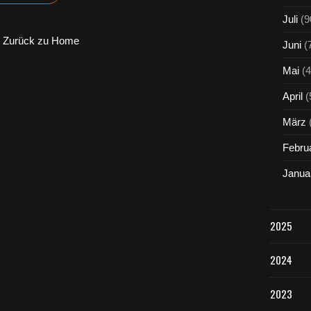
h
e
Juli
(9
u
Zurück zu Home
t
Juni
(
e
Mai
(4
d
a
April
(
s
W
März
a
s
Febru
s
e
Janua
r
s
t
2025
r
a
ß
2024
e
n
2023
n
e