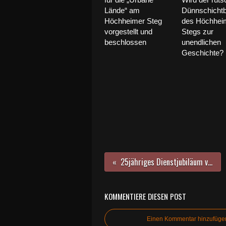
Lände“ am
Dünnschichtb
Höchheimer Steg
des Höchhei
vorgestellt und
Stegs zur
beschlossen
unendlichen
Geschichte?
25jähriges Dienstjubiläum von Veitshöchheims Musikschulleiterin Christina Stibi
KOMMENTIERE DIESEN POST
Einen Kommentar hinzufüge