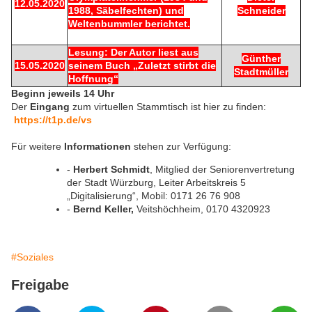
12.05.2020
1988, Säbelfechten) und
Schneider
Weltenbummler berichtet.
Lesung: Der Autor liest aus
Günther
15.05.2020
seinem Buch „Zuletzt stirbt die
Stadtmüller
Hoffnung“
Beginn jeweils 14 Uhr
Der
Eingang
zum virtuellen Stammtisch ist hier zu finden:
https://t1p.de/vs
Für weitere
Informationen
stehen zur Verfügung:
-
Herbert Schmidt
, Mitglied der Seniorenvertretung
der Stadt Würzburg, Leiter Arbeitskreis 5
„Digitalisierung“, Mobil: 0171 26 76 908
-
Bernd Keller,
Veitshöchheim, 0170 4320923
#Soziales
Freigabe