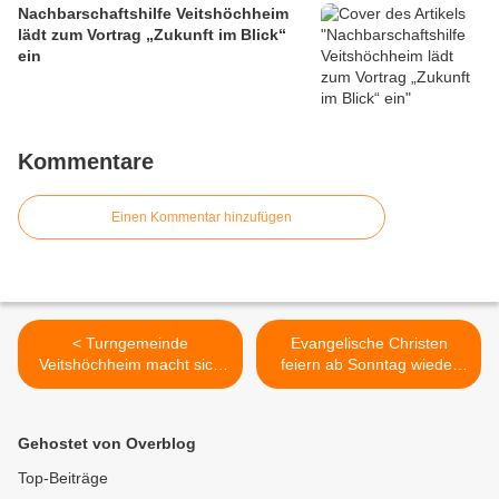
Nachbarschaftshilfe Veitshöchheim
lädt zum Vortrag „Zukunft im Blick“
ein
Kommentare
Einen Kommentar hinzufügen
< Turngemeinde
Evangelische Christen
Veitshöchheim macht sich
feiern ab Sonntag wieder
Gedanken über die
Gottesdienste in der
Wiederaufnahme von Sport
Veitshöchheimer
unter freiem Himmel
Christuskirche - auch auf
Gehostet von Overblog
Zoom >
Top-Beiträge