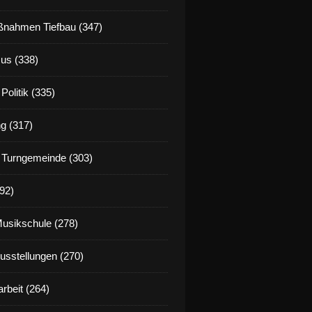
nahmen Tiefbau (347)
us (338)
Politik (335)
g (317)
 Turngemeinde (303)
92)
Musikschule (278)
Ausstellungen (270)
rbeit (264)