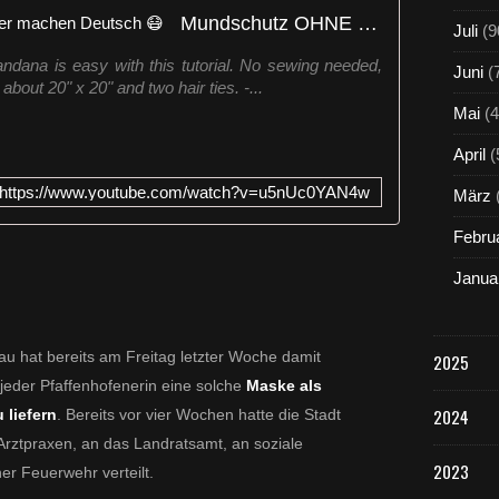
o
Mundschutz OHNE Nähen selber machen Deutsch 😷
n
Juli
(9
t
ndana is easy with this tutorial. No sewing needed,
a
Juni
(
about 20" x 20" and two hair ties. -...
g
Mai
(4
m
ü
April
(
s
s
https://www.youtube.com/watch?v=u5nUc0YAN4w
März
e
n
Febru
E
r
Janua
w
a
c
tau hat bereits am Freitag letzter Woche damit
2025
h
s
jeder Pfaffenhofenerin eine solche
Maske als
e
2024
liefern
. Bereits vor vier Wochen hatte die Stadt
n
rztpraxen, an das Landratsamt, an soziale
e
2023
er Feuerwehr verteilt.
u
n