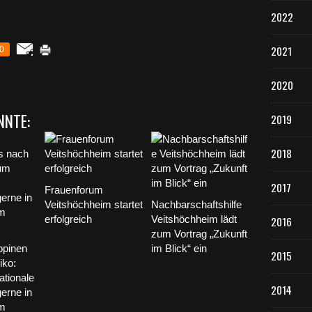
d
2022
K
i
2021
0
n
d
e
2020
r
a
NNTE:
2019
b
d
e
2018
m
s
2017
Frauenforum
i
Veitshöchheim startet
Nachbarschaftshilfe
e
erfolgreich
Veitshöchheim lädt
2016
b
zum Vortrag „Zukunft
t
ppinen
im Blick“ ein
e
2015
n
iko:
L
ationale
2014
e
gerne in
b
im