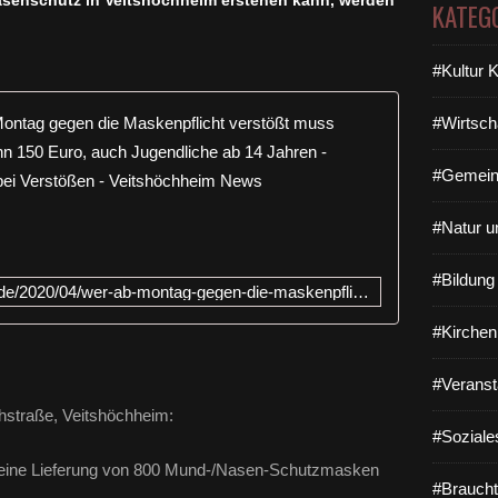
senschutz in Veitshöchheim erstehen kann, werden
KATEG
#Kultur 
Nochmals a
#Wirtsch
D
#Gemein
i
e
#Natur u
M
a
s
#Bildun
http://www.veitshoechheim-blog.de/2020/04/wer-ab-montag-gegen-die-maskenpflicht-verstost-muss-zahlen.html
k
e
#Kirchen
n
p
#Veranst
f
l
chstraße, Veitshöchheim:
i
#Soziale
c
. eine Lieferung von 800 Mund-/Nasen-Schutzmasken
h
#Braucht