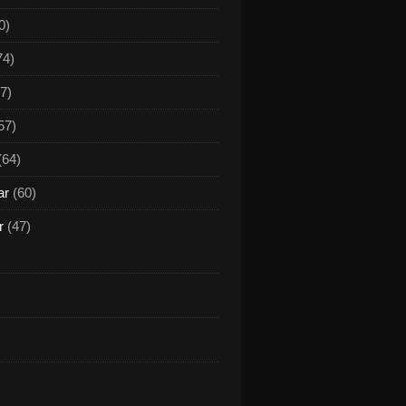
0)
74)
7)
57)
(64)
ar
(60)
r
(47)