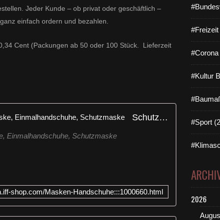
e
#Bundes
tellen. Jeder Kunde – ob privat oder geschäftlich –
S
 ganz einfach ordern und bezahlen.
a
#Freizei
c
0,34 Cent (Packungen ab 50 oder 100 Stück. Lieferzeit
h
#Corona 
e
:
A
#Kultur 
b
d
#Baumaß
e
m
Schutzkleidung, Atemschutzmaske, Einmalhandschuhe, Schutzmaske
#Sport (
k
o
e, Einmalhandschuhe, Schutzmaske
m
#Klimasc
m
e
ARCHI
n
d
tion.iff-shop.com/Masken-Handschuhe:::1000660.html
e
2026
n
M
Augus