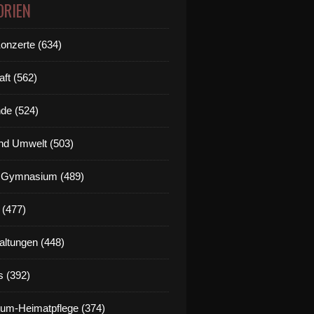
ORIEN
Konzerte (634)
ktualisiert: Wer ab Montag gegen die Maskenpflicht ver
aft (562)
de (524)
nd Umwelt (503)
g Gymnasium (489)
 (477)
altungen (448)
s (392)
um-Heimatpflege (374)