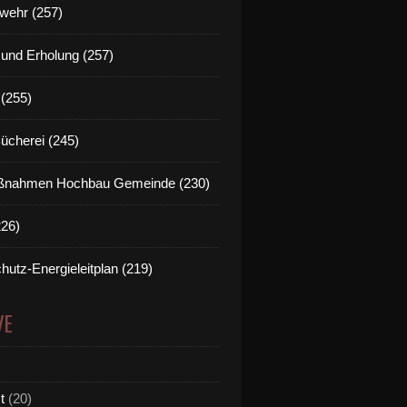
wehr (257)
t und Erholung (257)
(255)
Bücherei (245)
nahmen Hochbau Gemeinde (230)
226)
hutz-Energieleitplan (219)
VE
t
(20)