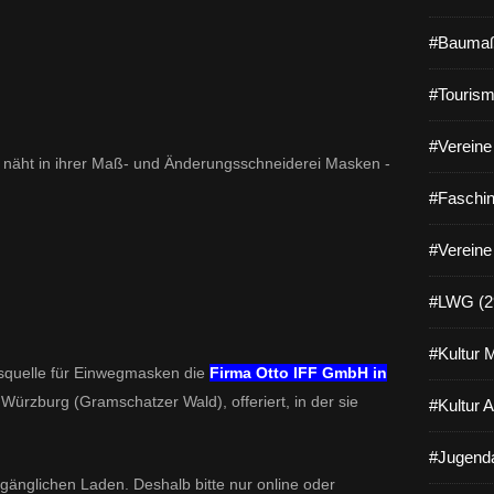
t
i
#Baumaß
n
B
a
#Tourism
y
e
#Vereine 
r
näht in ihrer Maß- und Änderungsschneiderei Masken -
n
#Faschin
i
s
t
#Vereine
b
e
#LWG (2
s
c
h
#Kultur 
gsquelle für Einwegmasken die
Firma Otto IFF GmbH in
l
o
 Würzburg (Gramschatzer Wald), offeriert, in der sie
#Kultur 
s
s
#Jugenda
e
ugänglichen Laden. Deshalb bitte nur online oder
n