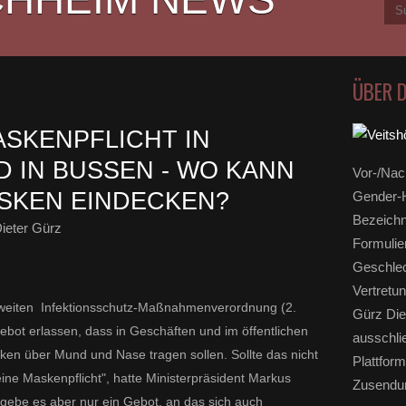
ÜBER 
ASKENPFLICHT IN
 IN BUSSEN - WO KANN
Vor-/Nac
ASKEN EINDECKEN?
Gender-H
Bezeichn
ieter Gürz
Formulie
Geschlec
Vertretun
weiten Infektionsschutz-Maßnahmenverordnung
(2.
Gürz Die
Gebot erlassen,
dass in Geschäften und im öffentlichen
ausschli
n über Mund und Nase tragen sollen. Sollte das nicht
Plattform
ine Maskenpflicht", hatte Ministerpräsident Markus
Zusendun
 gebe es aber nur ein Gebot, an das sich auch