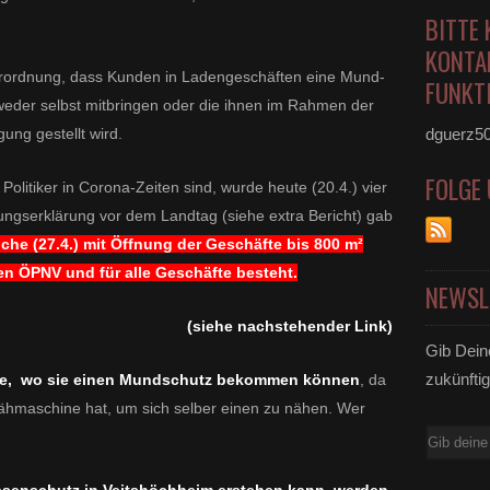
BITTE 
KONTA
Verordnung,
dass Kunden
in Ladengeschäften eine Mund-
FUNKTI
eder selbst mitbringen oder die
ihnen im Rahmen der
ung gestellt wird.
dguerz5
FOLGE
olitiker in Corona-Zeiten sind, wurde heute (20.4.) vier
rungserklärung vor dem Landtag (siehe extra Bericht) gab
che (27.4.) mit Öffnung der Geschäfte bis 800 m²
en ÖPNV und für alle Geschäfte besteht.
NEWSL
(siehe nachstehender Link)
Gib Dein
zukünftig
Frage, wo sie einen Mundschutz bekommen können
, da
 Nähmaschine hat, um sich selber einen zu nähen. Wer
E-
Mail