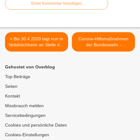
Einen Kommentar hinzufügen
< Bis 30.4.2020 tagt nun in
Corona-Hilfsmaßnahmen
Veitshöchheim an Stelle des
der Bundeswehr -
Gemeinderates der
Sachstand am
Ferienausschuss in
Garnisonsstandort
öffentlicher Sitzung -
Veitshöchheim >
Gehostet von Overblog
erstmals am 31. März in
den Mainfrankensälen
Top-Beiträge
Seiten
Kontakt
Missbrauch melden
Servicebedingungen
Cookies und persönliche Daten
Cookies-Einstellungen