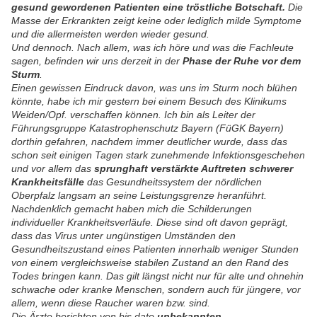
gesund gewordenen Patienten eine tröstliche Botschaft.
Die
Masse der Erkrankten zeigt keine oder lediglich milde Symptome
und die allermeisten werden wieder gesund.
Und dennoch. Nach allem, was ich höre und was die Fachleute
sagen, befinden wir uns derzeit in der
Phase der Ruhe vor dem
Sturm
.
Einen gewissen Eindruck davon, was uns im Sturm noch blühen
könnte, habe ich mir gestern bei einem Besuch des Klinikums
Weiden/Opf. verschaffen können. Ich bin als Leiter der
Führungsgruppe Katastrophenschutz Bayern (FüGK Bayern)
dorthin gefahren, nachdem immer deutlicher wurde, dass das
schon seit einigen Tagen stark zunehmende Infektionsgeschehen
und vor allem das
sprunghaft verstärkte Auftreten schwerer
Krankheitsfälle
das Gesundheitssystem der nördlichen
Oberpfalz langsam an seine Leistungsgrenze heranführt.
Nachdenklich gemacht haben mich die Schilderungen
individueller Krankheitsverläufe. Diese sind oft davon geprägt,
dass das Virus unter ungünstigen Umständen den
Gesundheitszustand eines Patienten innerhalb weniger Stunden
von einem vergleichsweise stabilen Zustand an den Rand des
Todes bringen kann. Das gilt längst nicht nur für alte und ohnehin
schwache oder kranke Menschen, sondern auch für jüngere, vor
allem, wenn diese Raucher waren bzw. sind.
Die Ärzte berichten von bis dato
unbekannten