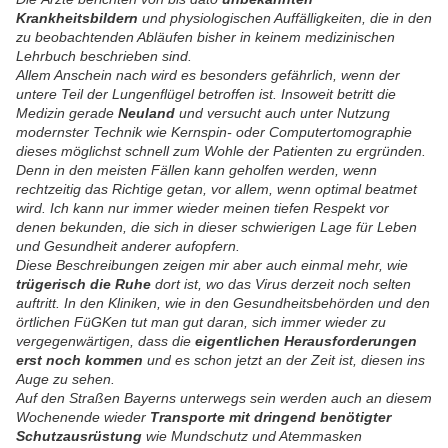
Krankheitsbildern
und physiologischen Auffälligkeiten, die in den
zu beobachtenden Abläufen bisher in keinem medizinischen
Lehrbuch beschrieben sind.
Allem Anschein nach wird es besonders gefährlich, wenn der
untere Teil der Lungenflügel betroffen ist. Insoweit betritt die
Medizin gerade
Neuland
und versucht auch unter Nutzung
modernster Technik wie Kernspin- oder Computertomographie
dieses möglichst schnell zum Wohle der Patienten zu ergründen.
Denn in den meisten Fällen kann geholfen werden, wenn
rechtzeitig das Richtige getan, vor allem, wenn optimal beatmet
wird. Ich kann nur immer wieder meinen tiefen Respekt vor
denen bekunden, die sich in dieser schwierigen Lage für Leben
und Gesundheit anderer aufopfern.
Diese Beschreibungen zeigen mir aber auch einmal mehr, wie
trügerisch die Ruhe
dort ist, wo das Virus derzeit noch selten
auftritt. In den Kliniken, wie in den Gesundheitsbehörden und den
örtlichen FüGKen tut man gut daran, sich immer wieder zu
vergegenwärtigen, dass die
eigentlichen Herausforderungen
erst noch kommen
und es schon jetzt an der Zeit ist, diesen ins
Auge zu sehen.
Auf den Straßen Bayerns unterwegs sein werden auch an diesem
Wochenende wieder
Transporte mit dringend benötigter
Schutzausrüstung
wie Mundschutz und Atemmasken