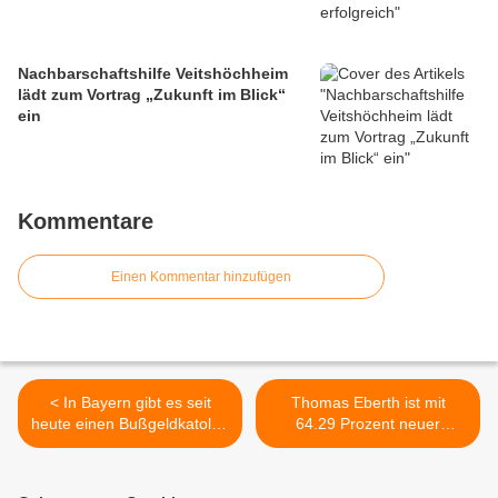
Nachbarschaftshilfe Veitshöchheim
lädt zum Vortrag „Zukunft im Blick“
ein
Kommentare
Einen Kommentar hinzufügen
< In Bayern gibt es seit
Thomas Eberth ist mit
heute einen Bußgeldkatolog
64.29 Prozent neuer
für Zuwiderhandlungen
Landrat im Kreis Würzburg
gegen Corona-
- Herausforderin Karen
Beschränkungen
Heußner hatte in