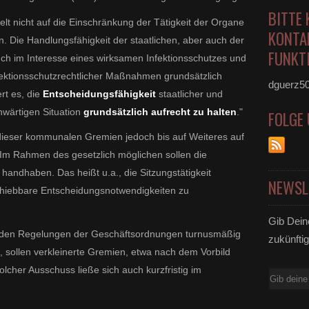
BITTE 
lt nicht auf die Einschränkung der Tätigkeit der Organe
KONTA
. Die Handlungsfähigkeit der staatlichen, aber auch der
FUNKTI
 im Interesse eines wirksamen Infektionsschutzes und
fektionsschutzrechtlicher Maßnahmen grundsätzlich
dguerz5
ert es, die
Entscheidungsfähigkeit
staatlicher und
nwärtigen Situation
grundsätzlich aufrecht zu halten
."
FOLGE
dieser kommunalen Gremien jedoch bis auf Weiteres auf
Im Rahmen des gesetzlich möglichen sollen die
 handhaben. Das heißt u.a., die Sitzungstätigkeit
NEWSL
chiebbare Entscheidungsnotwendigkeiten zu
Gib Dein
ach den Regelungen der Geschäftsordnungen turnusmäßig
zukünftig
, sollen verkleinerte Gremien, etwa nach dem Vorbild
lcher Ausschuss ließe sich auch kurzfristig im
E-
Mail