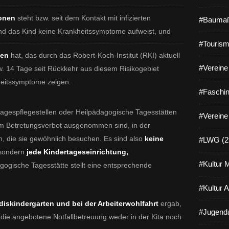
sonen
steht bzw. seit dem Kontakt mit infizierten
#Baumaß
nd das Kind keine Krankheitssymptome aufweist, und
#Tourism
ten
hat, das durch das Robert-Koch-Institut (RKI) aktuell
#Vereine 
. 14 Tage seit Rückkehr aus diesem Risikogebiet
heitssymptome zeigen.
#Faschin
tagespflegestellen oder Heilpädagogische Tagesstätten
#Vereine
vom Betretungsverbot ausgenommen sind, in der
, die sie gewöhnlich besuchen. Es sind also
keine
#LWG (2
 sondern
jede Kindertageseinrichtung,
#Kultur 
gogische Tagesstätte stellt eine entsprechende
#Kultur 
ldiskindergarten und bei der Arbeiterwohlfahrt
ergab,
#Jugenda
die angebotene Notfallbetreuung weder in der Kita noch