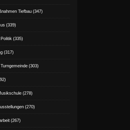
nahmen Tiefbau (347)
us (339)
Politik (335)
g (317)
 Turngemeinde (303)
92)
Musikschule (278)
Ausstellungen (270)
rbeit (267)