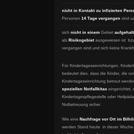
nicht in Kontakt zu infizierten Per
Personen
14 Tage vergangen
sind u
sich
nicht in einem
Gebiet
aufgehal
als
Risikogebiet
ausgewiesen ist
bzw
vergangen sind und sich keine Krank
Für Kindertageseinrichtungen, Kinder
bedeutet dies, dass die Kinder, die 
Kindertageseinrichtung betreut werden
speziellen Notfallkitas
eingerichtet,
Kindertagespflegestelle oder Heilpäda
Notbetreuung sicher.
Wie eine
Nachfrage vor Ort im Bilhi
werden Stand heute in dieser Woche 