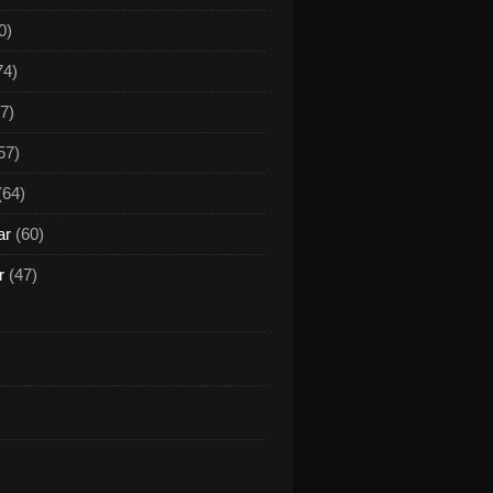
0)
74)
7)
57)
(64)
ar
(60)
r
(47)