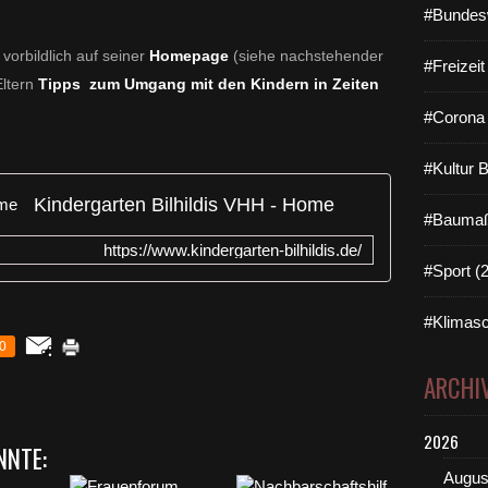
#Bundes
t
vorbildlich auf seiner
Homepage
(siehe nachstehender
#Freizei
Eltern
Tipps zum Umgang mit den Kindern in Zeiten
#Corona 
#Kultur 
Kindergarten Bilhildis VHH - Home
#Baumaß
https://www.kindergarten-bilhildis.de/
#Sport (
#Klimasc
0
ARCHI
2026
NNTE:
Augus