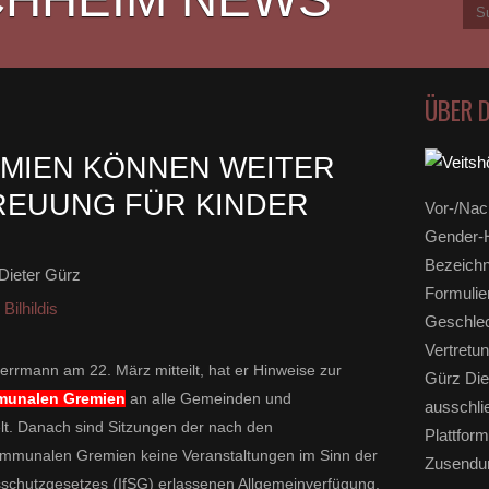
ÜBER 
MIEN KÖNNEN WEITER
REUUNG FÜR KINDER
Vor-/Nac
Gender-H
Bezeichn
Dieter Gürz
Formulie
Bilhildis
Geschlec
Vertretun
rrmann am 22. März mitteilt, hat er Hinweise zur
Gürz Die
mmunalen Gremien
an alle Gemeinden und
ausschli
lt. Danach sind Sitzungen der nach den
Plattform
munalen Gremien keine Veranstaltungen im Sinn der
Zusendun
nsschutzgesetzes (IfSG) erlassenen Allgemeinverfügung.