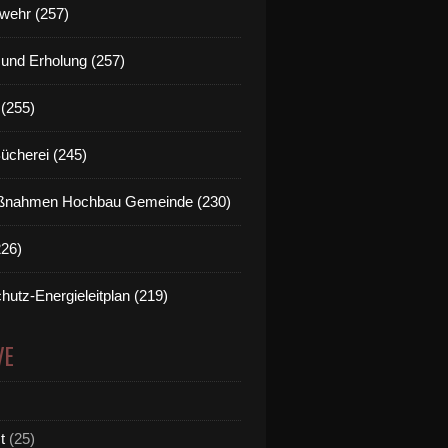
wehr (257)
t und Erholung (257)
(255)
Bücherei (245)
nahmen Hochbau Gemeinde (230)
226)
hutz-Energieleitplan (219)
VE
t
(25)