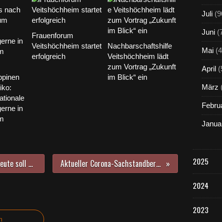
Juli
(9
Juni
(
Frauenforum
Veitshöchheim startet
Nachbarschaftshilfe
Mai
(4
erfolgreich
Veitshöchheim lädt
zum Vortrag „Zukunft
April
(
ppinen
im Blick“ ein
März
iko:
ationale
Febru
gerne in
im
Janua
2025
Aufruf an alle Veitshöchheimer: Heute soll wie in der ganzen Republik um 18 Uhr FREUDE SCHÖNER GÖTTERFUNKEN aus den Fenstern und von den Balkonen erklingen
Aktueller Corona-Sachstandbericht Bayern 23.3.: Innenminister weist Kritik am Vorpreschen Bayerns entschieden zurück
2024
2023
n