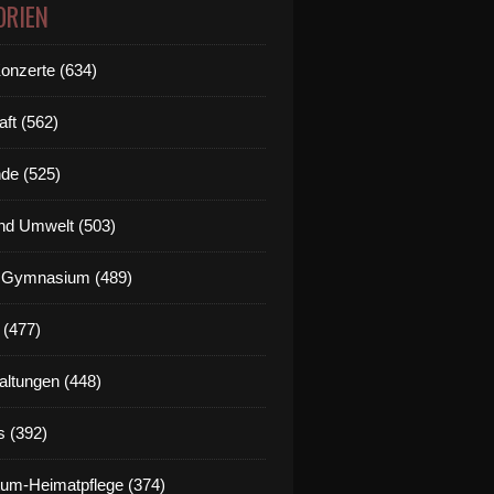
ORIEN
Konzerte (634)
aft (562)
de (525)
nd Umwelt (503)
g Gymnasium (489)
 (477)
altungen (448)
s (392)
um-Heimatpflege (374)