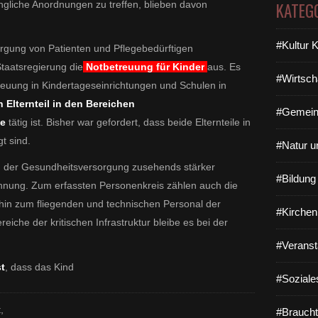
ngliche Anordnungen zu treffen, blieben davon
KATEG
#Kultur 
rgung von Patienten und Pflegebedürftigen
Staatsregierung die
Notbetreuung für Kinder
aus. Es
#Wirtsch
euung in Kindertageseinrichtungen und Schulen in
n Elternteil in den Bereichen
#Gemein
ge
tätig ist. Bisher war gefordert, dass beide Elternteile in
gt sind.
#Natur u
l in der Gesundheitsversorgung zusehends stärker
#Bildun
nung. Zum erfassten Personenkreis zählen auch die
 hin zum fliegenden und technischen Personal der
#Kirchen
iche der kritischen Infrastruktur bleibe es bei der
#Veranst
t
, dass das Kind
#Soziale
,
#Braucht