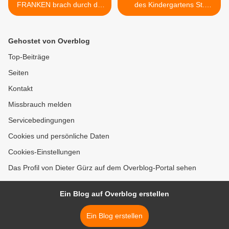
FRANKEN brach durch die
des Kindergartens St.
Tanzsportgarde
Bilhildis spielte der
Veitshöchheim das
Bürgermeister mit dem
Tanzfieber aus
Saxophon und sangen die
Gehostet von Overblog
kleinen Narren das
Veitshöchheim-Lied >
Top-Beiträge
Seiten
Kontakt
Missbrauch melden
Servicebedingungen
Cookies und persönliche Daten
Cookies-Einstellungen
Das Profil von Dieter Gürz auf dem Overblog-Portal sehen
Ein Blog auf Overblog erstellen
Ein Blog erstellen