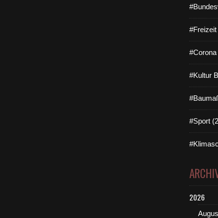
#Bundes
#Freizei
#Corona 
#Kultur 
#Baumaß
#Sport (
#Klimasc
ARCHI
2026
Augus