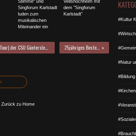
Stimme“ und
Veitshöchheim mit
KATEG
Singforum Karlstadt
dem "Singforum
luden zum
Karlstadt"
#Kultur 
musikalischen
Miteinander ein
#Wirtsch
Info- und Protestaktion (Fahrrad-Tour) der CSU Güntersleben gegen die geplante Vollsperrung der Kreisstr. Wü 3 zwischen Gadheim und Veitshöchheim im nächsten Jahr
25jähriges Bestehen der Elterninitiative Veitshöchheim
#Gemein
#Natur u
#Bildun
n
#Kirchen
Zurück zu Home
#Veranst
#Soziale
#Braucht