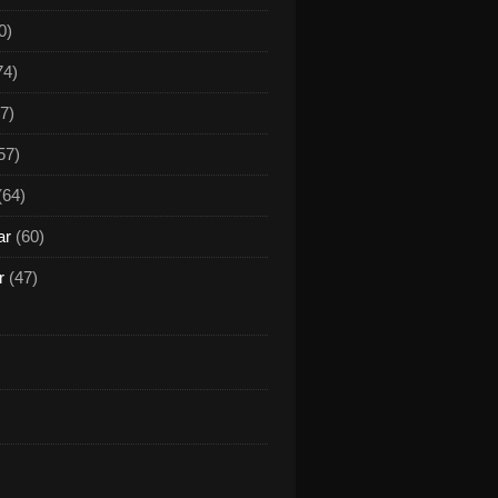
0)
74)
7)
57)
(64)
ar
(60)
r
(47)