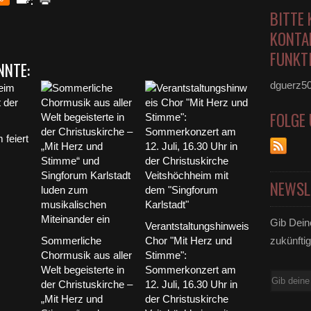
BITTE 
KONTA
FUNKTI
NNTE:
dguerz5
FOLGE
 feiert
NEWSL
Gib Dein
Verantstaltungshinweis
Sommerliche
Chor "Mit Herz und
zukünftig
Chormusik aus aller
Stimme":
Welt begeisterte in
Sommerkonzert am
E-
der Christuskirche –
12. Juli, 16.30 Uhr in
Mail
„Mit Herz und
der Christuskirche