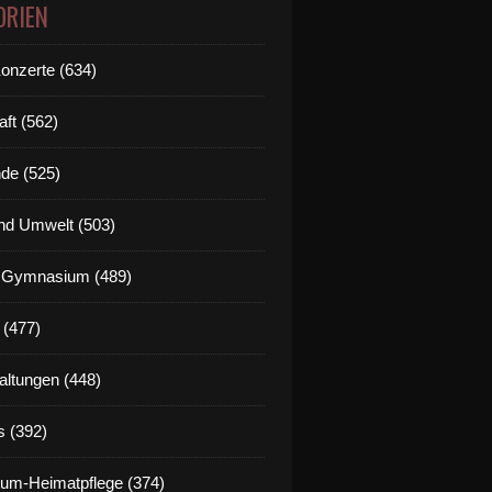
ORIEN
Konzerte (634)
aft (562)
de (525)
nd Umwelt (503)
g Gymnasium (489)
 (477)
altungen (448)
s (392)
um-Heimatpflege (374)