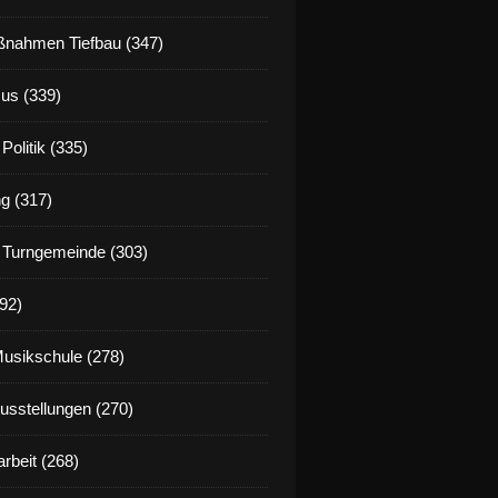
nahmen Tiefbau (347)
us (339)
Politik (335)
g (317)
 Turngemeinde (303)
92)
Musikschule (278)
Ausstellungen (270)
rbeit (268)