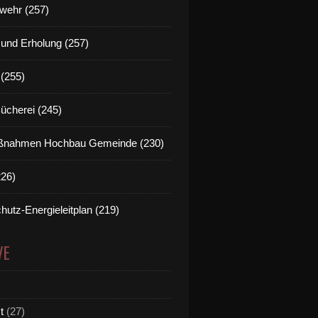
wehr (257)
t und Erholung (257)
(255)
Bücherei (245)
nahmen Hochbau Gemeinde (230)
226)
hutz-Energieleitplan (219)
VE
t
(27)