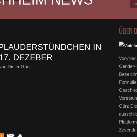
ÜBER 
 PLAUDERSTÜNDCHEN IN
17. DEZEBER
Vor-/Nac
Gender-H
von Dieter Gürz
Bezeichn
Formulie
Geschlec
Vertretun
Gürz Die
ausschli
Plattform
Zusendun
0