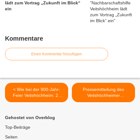
lädt zum Vortrag „Zukunft im Blick“
ein
Kommentare
Einen Kommentar hinzufügen
< Wie bei der 900-Jahr-
Pressemitteilung des
Feier Veitshöchheim: 22
Veitshöchheimer
Jahre später führt die
Gemeinderats Günter
SMSV im 40. Jubiläumsjahr
Thein: Blühstreifen – aber
Carmina Burana auf
richtig! >
Gehostet von Overblog
Top-Beiträge
Seiten