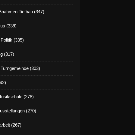
nahmen Tiefbau (347)
us (339)
Politik (335)
g (317)
 Turngemeinde (303)
92)
Musikschule (278)
Ausstellungen (270)
rbeit (267)