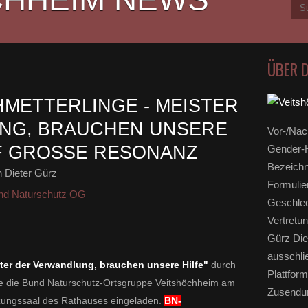
ÜBER 
METTERLINGE - MEISTER
NG, BRAUCHEN UNSERE
Vor-/Nac
UF GROSSE RESONANZ
Gender-H
Bezeichn
 Dieter Gürz
Formulie
nd Naturschutz OG
Geschlec
Vertretun
Gürz Die
ausschli
ter der Verwandlung, brauchen unsere Hilfe"
durch
Plattform
te die Bund Naturschutz-Ortsgruppe Veitshöchheim am
Zusendun
tzungssaal des Rathauses eingeladen.
BN-