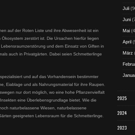
Juli
(9
Juni
(
en auf der Roten Liste und ihre Abwesenheit ist ein
Mai
(4
 Ökosystem zerstört ist. Die Ursachen hierfür liegen
April
(
en Lebensraumzerstörung und dem Einsatz von Giften in
März
tmals auch in Privatgärten. Dabei seien Schmetterlinge
Febru
Janua
 spezialisiert und auf das Vorhandensein bestimmter
e, Eiablage und als Nahrungsmaterial für ihre Raupen.
eswegen nur dort möglich, wo eine hohe Pflanzenvielfalt
2025
 Insekten eine Überlebensgrundlage bietet. Wie die
r noch naturbelassene Wiesen, naturbelassene
2024
Gärten geeigneten Lebensraum für die Schmetterlinge.
2023