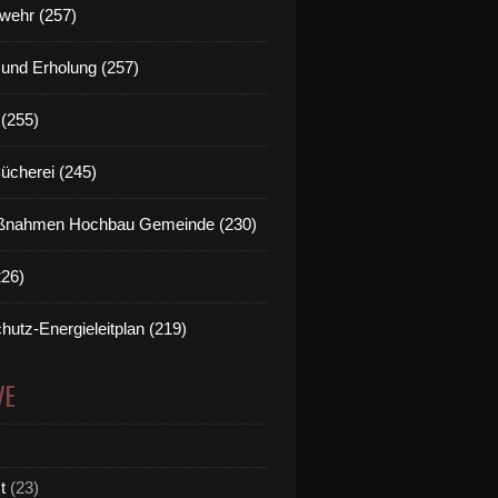
wehr (257)
t und Erholung (257)
(255)
Bücherei (245)
nahmen Hochbau Gemeinde (230)
226)
hutz-Energieleitplan (219)
VE
t
(23)