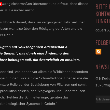
ch
war gleichermaßen überrascht und erfreut, dass dieses
BITTE 
ber 70 Besucher anzog.
KONTA
FUNKTI
s Klopsch darauf, dass im vergangenen Jahr viel über
lesen war, also über den Rückgang der Arten und die
dguerz5
er Natur.
FOLGE
züglich auf
Volksbegehren Artenvielfalt &
die Bienen“, das durch eine Änderung des
u beitragen soll, die Artenvielfalt zu erhalten.
NEWSL
annt sind, von denen vor allem die Wildbienen besonders
ppe nun den Blick auf die Schmetterlinge. Ebenso wie die
Gib Dein
ntare Rolle bei der Bestäubung von Pflanzen und somit
zukünftig
lproduktion spielen, den Singvögeln und Fledermäusen
h: "Fehlen die Schmetterlinge, geraten das
E-
ler ökologischer Systeme in Gefahr."
Mail