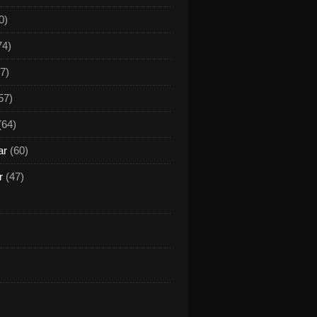
0)
74)
7)
57)
(64)
ar
(60)
r
(47)