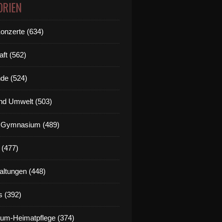
ORIEN
Konzerte (634)
aft (562)
de (524)
nd Umwelt (503)
g Gymnasium (489)
 (477)
altungen (448)
s (392)
um-Heimatpflege (374)