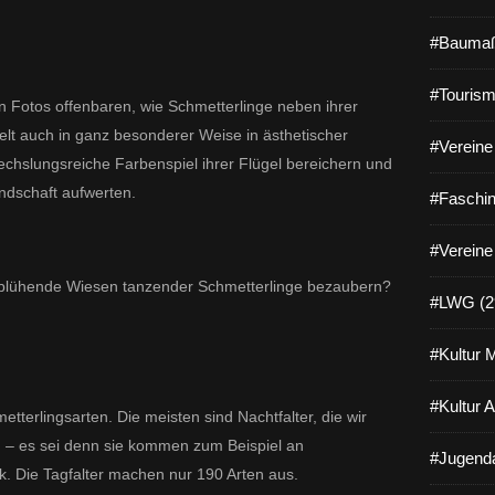
#Baumaß
#Tourism
 Fotos offenbaren, wie Schmetterlinge neben ihrer
t auch in ganz besonderer Weise in ästhetischer
#Vereine 
wechslungsreiche Farbenspiel ihrer Flügel bereichern und
andschaft aufwerten.
#Faschin
#Vereine
r blühende Wiesen tanzender Schmetterlinge bezaubern?
#LWG (2
#Kultur 
#Kultur 
tterlingsarten. Die meisten sind Nachtfalter, die wir
– es sei denn sie kommen zum Beispiel an
#Jugenda
k. Die Tagfalter machen nur 190 Arten aus.