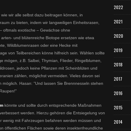
2022
 wie wir alle selbst dazu beitragen können, in
2021
aum zu bieten, indem wir langweiligen Einheitsrasen,
 – oftmals exotische – Gewächse ohne
2020
arten- und blütenreiche Biotope ersetzen wie etwa
ete, Wildblumenrasen oder eine Hecke mit
2019
age von Teilbereichen könne hilfreich sein. Wählen sollte
ge mögen, z.B. Salbei, Thymian, Flieder, Ringelblumen,
2018
ldrosen, jedoch keine Pflanzen mit Scheinblüten und
eranien zählen, möglichst vermeiden. Vieles davon sei
2017
n möglich. Hasan: "Und lassen Sie Brennnesseln stehen
 Raupen!"
2016
um
könnte und sollte durch entsprechende Maßnahmen
2015
verbessert werden. Hierzu gehören die Entsiegelung von
nur wenig mit Fahrzeugen befahren werden müssen und
2014
n öffentlichen Flächen sowie deren insektenfreundliche