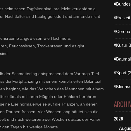
#Bundes
eimischen Tagfalter sind ihre leicht keulenförmig
er Nachtfalter sind häufig gefiedert und am Ende nicht
#Freizei
#Corona 
Lebensräume angewiesen wie Hochmore,
#Kultur 
uren, Feuchtwiesen, Trockenrasen und es gibt
sind.
#Baumaß
#Sport (
lb der Schmetterling entsprechend dem Vortrags-Titel
ss die Fortpflanzung mit einem komplizierten Balzritual
#Klimasc
den beginnt, wie das Weibchen das Männchen mit einem
alter oftmals mit ihren Flügeln oder Fühlern berühren.
ARCHI
eine Eier normalerweise auf die Pflanzen, an denen
ten Raupen fressen. Vier Wochen lang häutet sich die
2026
delt und nach weiteren zwei Wochen daraus der Falter
inigen Tagen bis wenige Monate.
Augus