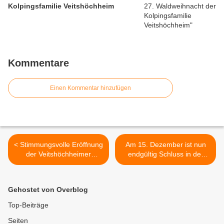
Kolpingsfamilie Veitshöchheim
Kommentare
Einen Kommentar hinzufügen
< Stimmungsvolle Eröffnung
Am 15. Dezember ist nun
der Veitshöchheimer
endgültig Schluss in der
Altortweihnacht
Wiek'schen Boutique-
Galerie - Einladung zum
Umtrunk um 10 Uhr >
Gehostet von Overblog
Top-Beiträge
Seiten