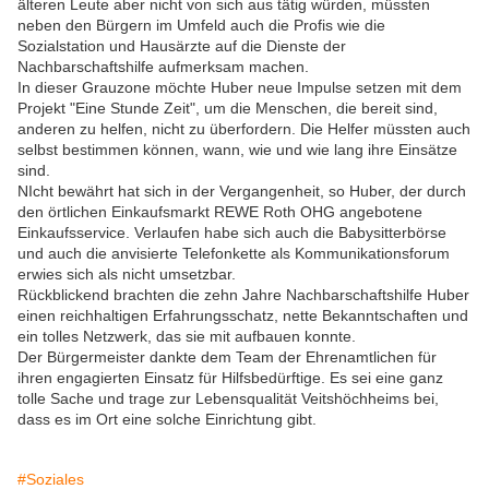
älteren Leute aber nicht von sich aus tätig würden, müssten
neben den Bürgern im Umfeld auch die Profis wie die
Sozialstation und Hausärzte auf die Dienste der
Nachbarschaftshilfe aufmerksam machen.
In dieser Grauzone möchte Huber neue Impulse setzen mit dem
Projekt "Eine Stunde Zeit", um die Menschen, die bereit sind,
anderen zu helfen, nicht zu überfordern. Die Helfer müssten
auch
selbst bestimmen können, wann, wie und wie lang ihre Einsätze
sind.
NIcht bewährt hat sich in der Vergangenheit, so Huber, der durch
den örtlichen Einkaufsmarkt REWE Roth OHG angebotene
Einkaufsservice. Verlaufen habe sich auch die Babysitterbörse
und auch die anvisierte Telefonkette als Kommunikationsforum
erwies sich als nicht umsetzbar.
Rückblickend brachten die zehn Jahre Nachbarschaftshilfe Huber
einen reichhaltigen Erfahrungsschatz, nette Bekanntschaften und
ein tolles Netzwerk, das sie mit aufbauen konnte.
Der Bürgermeister dankte dem Team der Ehrenamtlichen für
ihren engagierten Einsatz für Hilfsbedürftige. Es sei eine ganz
tolle Sache und trage zur Lebensqualität Veitshöchheims bei,
dass es im Ort eine solche Einrichtung gibt.
#Soziales