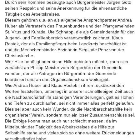
Durch sein Kommen bezeugte auch Bürgermeister Jürgen Götz
seinen Respekt und seine Anerkennung für die ehrenamtliche
Tätigkeit des Arbeitskreises.
Diesem gehören u.a. an als allgemeine Ansprechpartner Andrea
Huber als Vertreterin des Frauenbundes und der Pfarrgemeinden
St. Vitus und Kuratie, Ute Schnapp, die als Gemeinderätin für den
Jugend- und Familienbereich verantwortlich zeichnet, Klaus
Rostek, der als Familienpfleger beim Landkreis beschäftigt ist
und die Menschenskinder-Erzieherin Sieglinde Penz von der
Christuskirche.
Wer Hilfe benötigt oder seine Hilfe anbieten möchte, kann sich
zunächst an Philipp Meister vom Bürgerbüro der Gemeinde
wenden, der alle Anfragen im Bürgerbüro der Gemeinde
koordiniert und an das Organisationsteam weitergibt.
Wie Andrea Huber und Klaus Rostek in ihren rückblickenden
Worten feststellten, unterliegt in unserer schnelllebigen Zeit auch
die Nachbarschaftshilfe ständigen Veränderungen, galt es Höhen
und Tiefen zu durchlaufen, sei nicht immer alles perfekt gelaufen.
Dies sei aber auch kein Wunder, da die Nachbarschaftshilfe kein
organisierter Verein, sondern nur ein loser Zusammenschluss sei.
Die Erfolge könne man auch nur schlecht messen, da im
Mittelpunkt der Tätigkeit des Arbeitskreises die Hilfe zur
Selbsthilfe stehe und vieles sich so ohne weitere Rückmeldungen
verselbständigt habe.