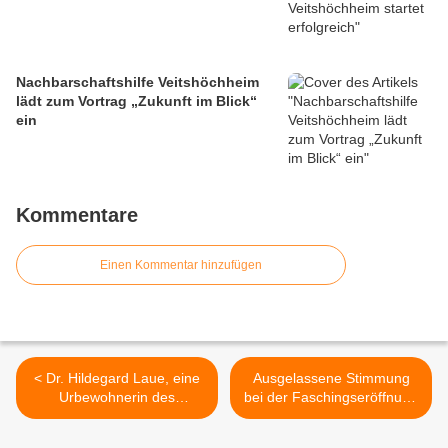
Nachbarschaftshilfe Veitshöchheim
lädt zum Vortrag „Zukunft im Blick“
ein
Kommentare
Einen Kommentar hinzufügen
< Dr. Hildegard Laue, eine
Ausgelassene Stimmung
Urbewohnerin des
bei der Faschingseröffnung
Veitshöchheimer
des VCC im Kuratiesaal mit
Altenheimes St. Hedwig,
Stefan Dietrich, der die