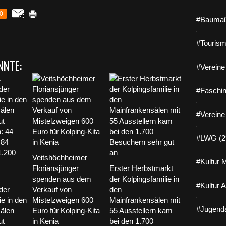
0
#Baumaß
#Tourism
NNTE:
#Vereine 
#Faschin
#Vereine
#LWG (2
Veitshöchheimer
#Kultur 
Floriansjünger
Erster Herbstmarkt
spenden aus dem
der Kolpingsfamilie in
#Kultur 
der
Verkauf von
den
ie in den
Mistelzweigen 600
Mainfrankensälen mit
#Jugenda
älen
Euro für Kolping-Kita
55 Ausstellern kam
ut
in Kenia
bei den 1.700