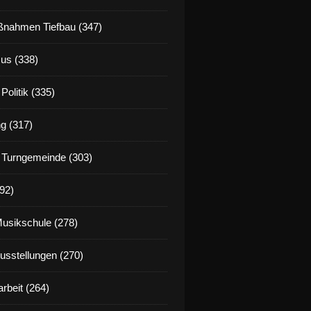
nahmen Tiefbau (347)
us (338)
Politik (335)
g (317)
 Turngemeinde (303)
92)
Musikschule (278)
Ausstellungen (270)
rbeit (264)