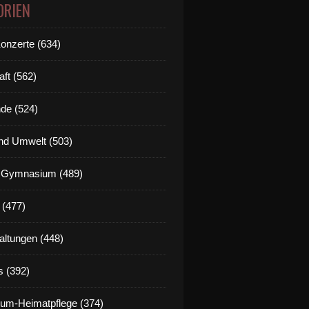
ORIEN
Konzerte (634)
aft (562)
de (524)
nd Umwelt (503)
g Gymnasium (489)
 (477)
altungen (448)
s (392)
um-Heimatpflege (374)