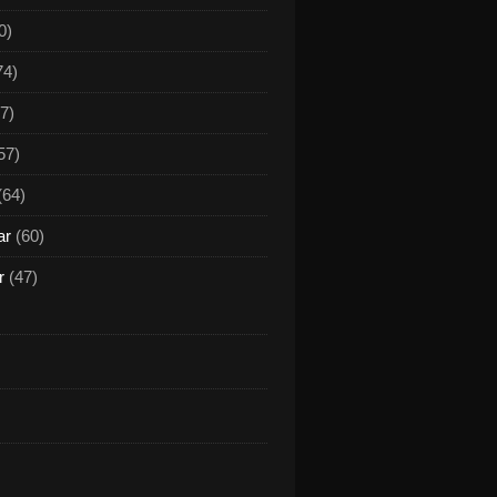
0)
74)
7)
57)
(64)
ar
(60)
r
(47)