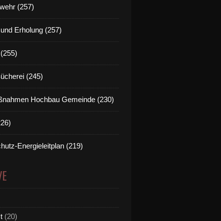
wehr (257)
t und Erholung (257)
(255)
Bücherei (245)
nahmen Hochbau Gemeinde (230)
226)
hutz-Energieleitplan (219)
VE
t
(20)