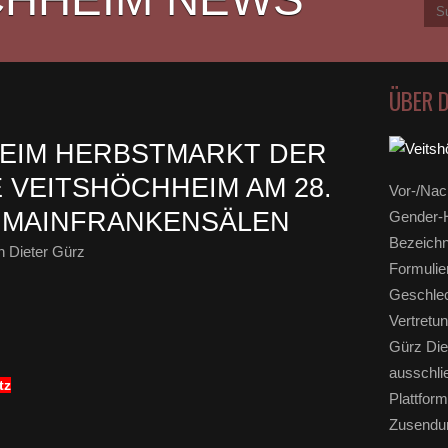
ÜBER 
BEIM HERBSTMARKT DER
 VEITSHÖCHHEIM AM 28.
Vor-/Nac
 MAINFRANKENSÄLEN
Gender-H
Bezeichn
 Dieter Gürz
Formulie
Geschlec
Vertretun
Gürz Die
ausschli
tz
Plattform
Zusendun