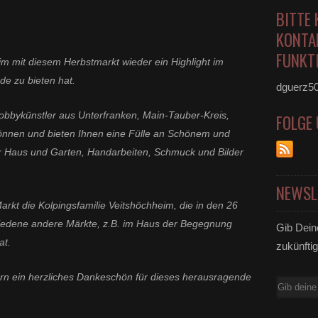
BITTE 
KONTA
FUNKTI
im mit diesem Herbstmarkt wieder ein Highlight im
e zu bieten hat.
dguerz5
obbykünstler aus Unterfranken, Main-Tauber-Kreis,
FOLGE
önnen und bieten Ihnen eine Fülle an Schönem und
 Haus und Garten, Handarbeiten, Schmuck und Bilder
.
NEWSL
 Markt die Kolpingsfamilie Veitshöchheim, die in den 26
iedene andere Märkte, z.B. im Haus der Begegnung
Gib Dein
at.
zukünftig
ern ein herzliches Dankeschön für dieses herausragende
E-
Mail