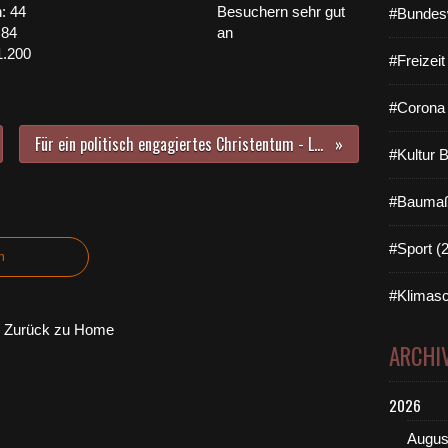
: 44
Besuchern sehr gut
#Bundes
 84
an
1.200
#Freizei
#Corona 
Für ein politisch engagiertes Christentum - Lesung mit Burkard Hose aus seinem Buch Seid laut im Veitshöchheimer Rathaussaal
#Kultur 
#Baumaß
#Sport (
n
#Klimasc
Zurück zu Home
ARCHI
2026
Augus