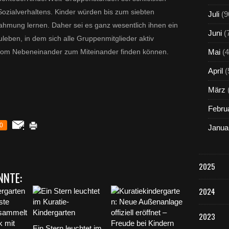
Sozialverhaltens. Kinder würden bis zum siebten
Juli
(9
hahmung lernen. Daher sei es ganz wesentlich ihnen ein
Juni
(
leben, in dem sich alle Gruppenmitglieder aktiv
h vom Nebeneinander zum Miteinander finden können.
Mai
(4
April
(
März
Febru
0
Janua
2025
NNTE:
2024
2023
Ein Stern leuchtet im