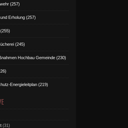
wehr (257)
t und Erholung (257)
(255)
Bücherei (245)
nahmen Hochbau Gemeinde (230)
226)
hutz-Energieleitplan (219)
VE
t
(31)