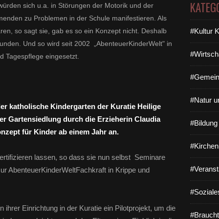
KATEG
e würden sich u.a. in Störungen der Motorik und der
enden zu Problemen in der Schule manifestieren. Als
#Kultur 
ren, so sagt sie, gab es so ein Konzept nicht. Deshalb
funden.
Und so wird s
eit 2002 „AbenteuerKinderWelt" in
#Wirtsch
nd Tagespflege eingesetzt.
#Gemein
#Natur u
er katholische Kindergarten der Kuratie Heilige
mer Gartensiedlung durch die Erzieherin Claudia
#Bildun
nzept für Kinder ab einem Jahr an.
#Kirchen
 zertifizieren lassen, so dass sie nun selbst Seminare
#Veranst
zur AbenteuerKinderWeltFachkraft in Krippe und
#Soziale
n ihrer Einrichtung in der Kuratie ein Pilotprojekt, um die
#Braucht