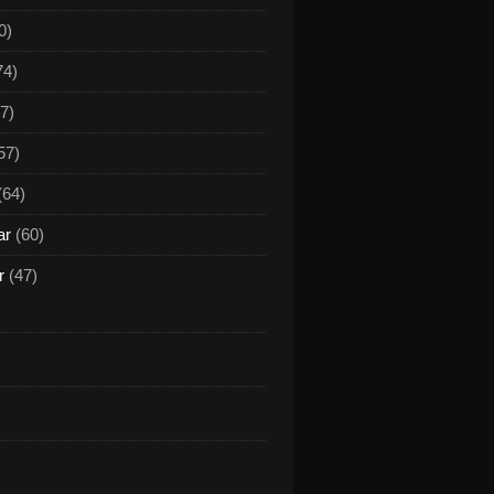
0)
74)
7)
57)
(64)
ar
(60)
r
(47)