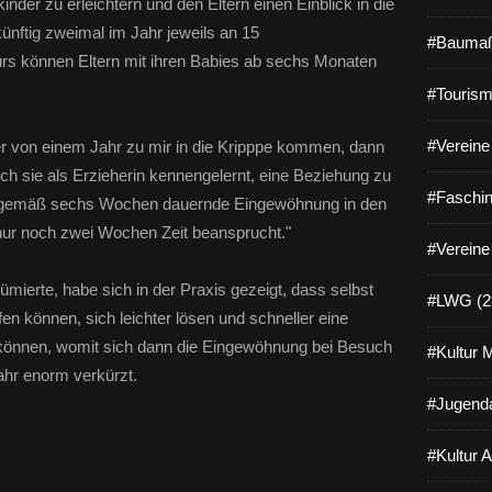
nder zu erleichtern und den Eltern einen Einblick in die
ünftig zweimal im Jahr jeweils an 15
#Baumaß
rs können Eltern mit ihren Babies ab sechs Monaten
#Tourism
#Vereine 
ter von einem Jahr zu mir in die Kripppe kommen, dann
h sie als Erzieherin kennengelernt, eine Beziehung zu
#Faschin
ngsgemäß sechs Wochen dauernde Eingewöhnung in den
 nur noch zwei Wochen Zeit beansprucht."
#Vereine
ümierte, habe sich in der Praxis gezeigt, dass selbst
#LWG (2
fen können, sich leichter lösen und schneller eine
 können, womit sich dann die Eingewöhnung bei Besuch
#Kultur 
ahr enorm verkürzt.
#Jugenda
#Kultur 