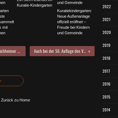
Kuratie-Kindergarten
2022
arten
Kuratiekindergarten:
ste
Neue Außenanlage
2021
t sammelt
offiziell eröffnet –
 mit
Freude bei Kindern
2020
hen
und Gemeinde
2019
Ein Jahr der Rekorde beim Veitshöchheimer Stadtradeln - 157 aktive Radler legten 36.000 Kilometer zurück - Auf Platz drei in Unterfranken
Auch bei der 56. Auflage des Veitshöchheimer Makrelenfestes sind die Steckerlfische der Renner
2018
2017
n
2016
2015
Zurück zu Home
2014