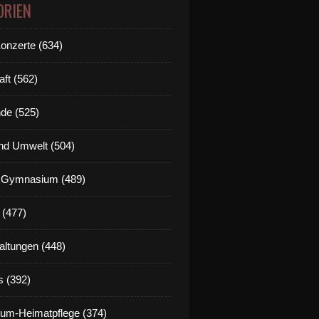
ORIEN
Konzerte (634)
aft (562)
de (525)
nd Umwelt (504)
g Gymnasium (489)
 (477)
altungen (448)
s (392)
um-Heimatpflege (374)