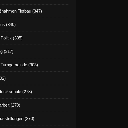
nahmen Tiefbau (347)
us (340)
Politik (335)
g (317)
 Turngemeinde (303)
92)
Musikschule (278)
rbeit (270)
Ausstellungen (270)