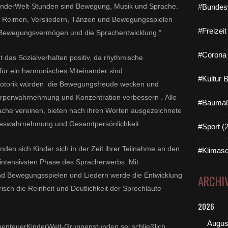
inderWelt-Stunden sind Bewegung, Musik und Sprache.
#Bundes
on Reimen, Versliedern, Tänzen und Bewegungsspielen
#Freizei
das Bewegungsvermögen und die Sprachentwicklung."
#Corona 
t das Sozialverhalten positiv, da rhythmische
für ein harmonisches Miteinander sind.
#Kultur 
 Motorik würden die Bewegungsfreude wecken und
rperwahrnehmung und Konzentration verbessern . Alle
#Baumaß
ache vereinen, bieten nach ihren Worten ausgezeichnete
nneswahrnehmung und Gesamtpersönlichkeit.
#Sport (
finden sich Kinder sich in der Zeit ihrer Teilnahme an den
#Klimasc
intensivsten Phase des Spracherwerbs. Mit
d Bewegungsspielen und Liedern werde die Entwicklung
ARCHI
isch die Reinheit und Deutlichkeit der Sprechlaute
2026
Augus
AbenteuerKinderWelt-Gruppenstunden sei schließlich