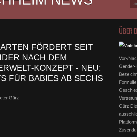
ÜBER 
ARTEN FÖRDERT SEIT
NDER NACH DEM
Vor-/Nac
RWELT-KONZEPT - NEU:
Gender-H
Bezeichn
TS FÜR BABIES AB SECHS
Formulie
Geschlec
eter Gürz
Vertretun
Gürz Die
ausschli
Plattform
Zusendun