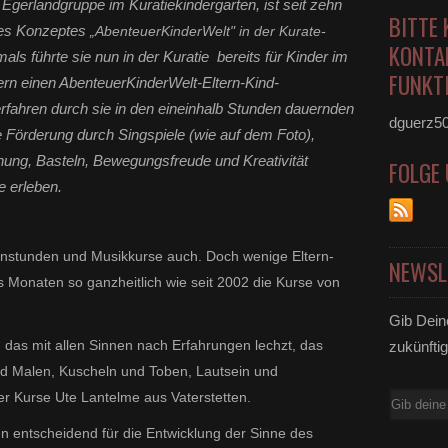
r Egerlandgruppe im Kuratiekindergarten, ist seit zehn
BITTE 
 des Konzeptes
„AbenteuerKinderWelt" in der Kurate-
KONTA
als führte sie nun in der Kuratie bereits für Kinder im
FUNKTI
ern einen AbenteuerKinderWelt-Eltern-
Kind-
rfahren durch sie in den eineinhalb Stunden dauernden
dguerz5
he Förderung durch Singspiele (wie auf dem Foto),
ung, Basteln, Bewegungsfreude und Kreativität
FOLGE
 erleben.
Turnstunden und Musikkurse auch. Doch wenige Eltern-
NEWSL
 Monaten so ganzheitlich wie seit 2002 die Kurse von
Gib Dein
, das mit allen Sinnen nach Erfahrungen lechzt, das
zukünftig
nd Malen, Kuscheln und Toben, Lautsein und
er Kurse Ute Lantelme aus Vaterstetten.
E-
Mail
en entscheidend für die Entwicklung der Sinne des