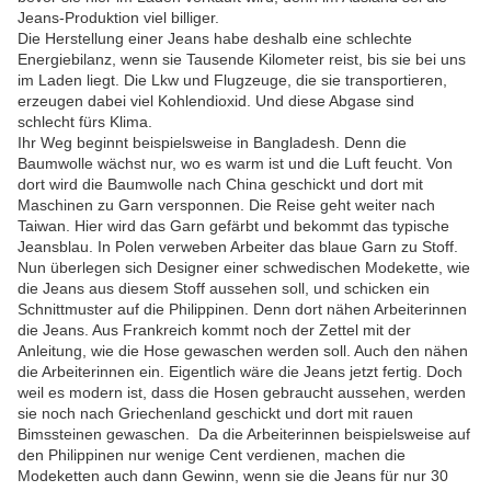
Jeans-Produktion viel billiger.
Die Herstellung einer Jeans habe deshalb eine schlechte
Energiebilanz, wenn sie Tausende Kilometer reist, bis sie bei uns
im Laden liegt. Die Lkw und Flugzeuge, die sie transportieren,
erzeugen dabei viel Kohlendioxid. Und diese Abgase sind
schlecht fürs Klima.
Ihr Weg beginnt beispielsweise in Bangladesh. Denn die
Baumwolle wächst nur, wo es warm ist und die Luft feucht. Von
dort wird die Baumwolle nach China geschickt und dort mit
Maschinen zu Garn versponnen. Die Reise geht weiter nach
Taiwan. Hier wird das Garn gefärbt und bekommt das typische
Jeansblau. In Polen verweben Arbeiter das blaue Garn zu Stoff.
Nun überlegen sich Designer einer schwedischen Modekette, wie
die Jeans aus diesem Stoff aussehen soll, und schicken ein
Schnittmuster auf die Philippinen. Denn dort nähen Arbeiterinnen
die Jeans. Aus Frankreich kommt noch der Zettel mit der
Anleitung, wie die Hose gewaschen werden soll. Auch den nähen
die Arbeiterinnen ein. Eigentlich wäre die Jeans jetzt fertig. Doch
weil es modern ist, dass die Hosen gebraucht aussehen, werden
sie noch nach Griechenland geschickt und dort mit rauen
Bimssteinen gewaschen. Da die Arbeiterinnen beispielsweise auf
den Philippinen nur wenige Cent verdienen, machen die
Modeketten auch dann Gewinn, wenn sie die Jeans für nur 30