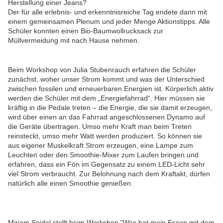
Herstellung einer Jeans?
Der für alle erlebnis- und erkenntnisreiche Tag endete dann mit
einem gemeinsamen Plenum und jeder Menge Aktionstipps. Alle
Schüler konnten einen Bio-Baumwollrucksack zur
Müllvermeidung mit nach Hause nehmen.
Beim Workshop von Julia Stubenrauch erfahren die Schüler
zunächst, woher unser Strom kommt und was der Unterschied
zwischen fossilen und erneuerbaren Energien ist. Körperlich aktiv
werden die Schüler mit dem „Energiefahrrad“. Hier müssen sie
kräftig in die Pedale treten – die Energie, die sie damit erzeugen,
wird über einen an das Fahrrad angeschlossenen Dynamo auf
die Geräte übertragen. Umso mehr Kraft man beim Treten
reinsteckt, umso mehr Watt werden produziert. So können sie
aus eigener Muskelkraft Strom erzeugen, eine Lampe zum
Leuchten oder den Smoothie-Mixer zum Laufen bringen und
erfahren, dass ein Fön im Gegensatz zu einem LED-Licht sehr
viel Strom verbraucht. Zur Belohnung nach dem Kraftakt, dürfen
natürlich alle einen Smoothie genießen.
Miriam Seidel stellt beim Workshop "Was hat mein Essen mit dem