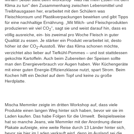
Klima zu tun" den Zusammenhang zwischen Lebensmittel und
Treibhausgasen her, erarbeitet mit den Schülern was
Fleischkonsum und Plastikverpackungen bewirken und gibt Tipps
für eine nachhaltige Ernährung. „Mit Milch- und Fleischprodukten
produzieren wir viel CO
“, sagt sie und weist darauf hin, dass es
2
völlig ausreiche, ein- bis zweimal pro Woche Fleisch in guter
Qualität zu essen. Je stärker ein Produkt verarbeitet ist, desto
höher ist der CO
-Ausstoß. Wer das Klima schonen möchte,
2
verzichtet also lieber auf Tiefkühl-Pommes – und isst stattdessen
gekochte Kartoffeln. Auch beim Zubereiten der Speisen sollte
man den Energieverbrauch vor Augen haben. Wer Küchengeräte
mit einer guten Energie-Effizienzklasse nutzt, spart Strom. Beim
Kochen hilft ein Deckel auf dem Topf und keine zu große
Herdplatte.
Mischa Memmler zeigte im dritten Workshop auf, dass viele
Produkte einen langen Weg hinter sich haben, bevor wir sie im
Laden kaufen. Das habe Folgen für die Umwelt. Beispielsweise
hat so manche Jeans, wie Memmler mit der Anordnung dieser
Plakate aufzeigte, eine weite Reise durch 13 Länder hinter sich,
bevor sie hier im Laden verkauft wird, denn im Ausland sei die