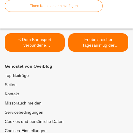
Einen Kommentar hinzufügen
< Dem Kanusport
Erlebnisreicher
verbundene
Tagesausflug der
Veitshöchheimerin Gisela
Veitshöchheimer
Messerer mit dem
Eigenheimer nach
Ehrenzeichen des
Regensburg und Kloster
Gehostet von Overblog
Bayerischen
Weltenburg >
Ministerpräsidenten
Top-Beiträge
ausgezeichnet
Seiten
Kontakt
Missbrauch melden
Servicebedingungen
Cookies und persönliche Daten
Cookies-Einstellungen