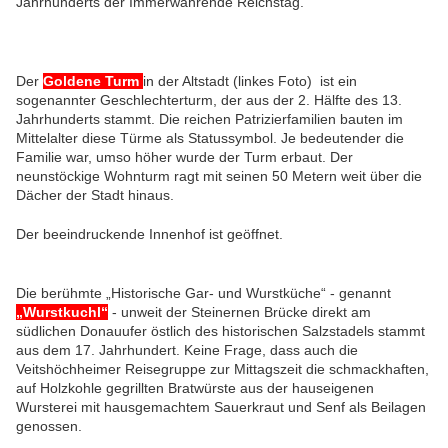
Jahrhunderts der Immerwährende Reichstag.
Der
Goldene Turm
in der Altstadt (linkes Foto) ist ein
sogenannter Geschlechterturm, der aus der 2. Hälfte des 13.
Jahrhunderts stammt. Die reichen Patrizierfamilien bauten im
Mittelalter diese Türme als Statussymbol. Je bedeutender die
Familie war, umso höher wurde der Turm erbaut. Der
neunstöckige Wohnturm ragt mit seinen 50 Metern weit über die
Dächer der Stadt hinaus.
Der beeindruckende Innenhof ist geöffnet.
Die berühmte „Historische Gar- und Wurstküche“ - genannt
„Wurstkuchl“
- unweit der Steinernen Brücke direkt am
südlichen Donauufer östlich des historischen Salzstadels stammt
aus dem 17. Jahrhundert. Keine Frage, dass auch die
Veitshöchheimer Reisegruppe zur Mittagszeit die schmackhaften,
auf Holzkohle gegrillten Bratwürste aus der hauseigenen
Wursterei mit hausgemachtem Sauerkraut und Senf als Beilagen
genossen.