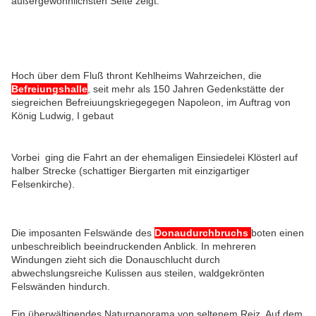
außergewöhnlichsten Seite zeigt.
Hoch über dem Fluß thront Kehlheims Wahrzeichen, die
Befreiungshalle
, seit mehr als 150 Jahren Gedenkstätte der
siegreichen Befreiuungskriegegegen Napoleon, im Auftrag von
König Ludwig, I gebaut
Vorbei ging die Fahrt an der ehemaligen Einsiedelei Klösterl auf
halber Strecke (schattiger Biergarten mit einzigartiger
Felsenkirche).
Die imposanten Felswände des
Donaudurchbruchs
boten einen
unbeschreiblich beeindruckenden Anblick. In mehreren
Windungen zieht sich die Donauschlucht durch
abwechslungsreiche Kulissen aus steilen, waldgekrönten
Felswänden hindurch.
Ein überwältigendes Naturpanorama von seltenem Reiz. Auf dem