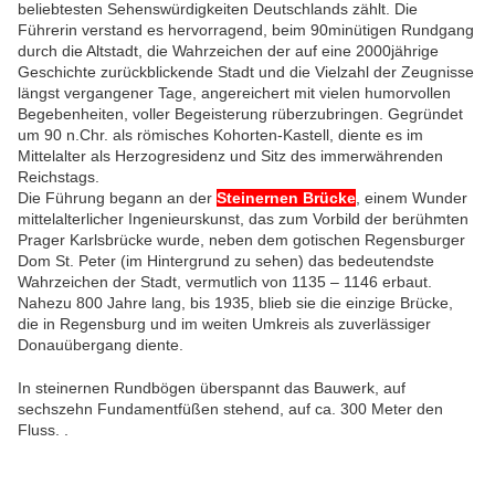
beliebtesten Sehenswürdigkeiten Deutschlands zählt. Die
Führerin verstand es hervorragend, beim 90minütigen Rundgang
durch die Altstadt, die Wahrzeichen der auf eine 2000jährige
Geschichte zurückblickende Stadt und die Vielzahl der Zeugnisse
längst vergangener Tage, angereichert mit vielen humorvollen
Begebenheiten, voller Begeisterung rüberzubringen. Gegründet
um 90 n.Chr. als römisches Kohorten-Kastell, diente es im
Mittelalter als Herzogresidenz und Sitz des immerwährenden
Reichstags.
Die Führung begann an der
Steinernen Brücke
, einem Wunder
mittelalterlicher Ingenieurskunst, das zum Vorbild der berühmten
Prager Karlsbrücke wurde, neben dem gotischen Regensburger
Dom St. Peter (im Hintergrund zu sehen) das bedeutendste
Wahrzeichen der Stadt, vermutlich von 1135 – 1146 erbaut.
Nahezu 800 Jahre lang, bis 1935, blieb sie die einzige Brücke,
die in Regensburg und im weiten Umkreis als zuverlässiger
Donauübergang diente.
In steinernen Rundbögen überspannt das Bauwerk, auf
sechszehn Fundamentfüßen stehend, auf ca. 300 Meter den
Fluss. .