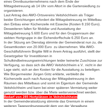
eines Omnibusunternehmens nach dem Ende der
Mittagsbetreuung ab 14 Uhr vom Altort in die Gartensiedlung zu
organisieren.
Laut Antrag des AWO-Ortsvereins Veitshöchheim als Träger
beider Einrichtungen erfordert die Mittagsbetreuung im Mittelbau
den Einbau einer Küchenzeile mit Essecke (Kosten 8.150 Euro).
Desweiteren fallen für Mobiliar und Ausstattung der
Mittagsbetreuung 5.600 Euro und für den Gruppenraum der
siebten Hortgruppe in der Eichendorffschule 6.250 Euro an.
In der Sitzung am Dienstag stimmte der Gemeinderat nun zu, die
Gesamtkosten von 20.000 Euro zu übernehmen. Wie AWO-
Geschäftsführerin Brigitte Will in ihrem Antrag ausführt, stellt der
Gesetzgeber für Investitionen in
Schulkindbetreuungseinrichtungen leider keinerlei Zuschüsse zur
Verfügung, so dass sich die AWO Veitshöchheim e.V.. nicht in der
Lage sieht, sich an den Kosten für die Ausstattung zu beteiligen.
Wie Bürgermeister Jürgen Götz erklärte, verbleibt die
Küchenzeile auch nach Auszug der Mittagsbetreuung in den
Räumen des Mittelbaus und somit im Eigentum der Gemeinde
Veitshöchheim und kann bei einer späteren Vermietung weiter
genutzt werden bzw. über die Miete weiterverrechnet werden.
Bedarf von 285 Hortplätzen in Veitshöchheim
In der Gemeinderatssitzung stimmte das Gremium in einem
weiteren Tagesordnungspunkt dem von der Verwaltung