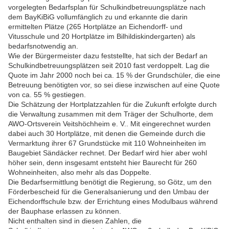
vorgelegten Bedarfsplan für Schulkindbetreuungsplätze nach
dem BayKiBiG vollumfänglich zu und erkannte die darin
ermittelten Plätze (265 Hortplätze an Eichendorff- und
Vitusschule und 20 Hortplätze im Bilhildiskindergarten) als
bedarfsnotwendig an.
Wie der Bürgermeister dazu feststellte, hat sich der Bedarf an
Schulkindbetreuungsplätzen seit 2010 fast verdoppelt. Lag die
Quote im Jahr 2000 noch bei ca. 15 % der Grundschüler, die eine
Betreuung benötigten vor, so sei diese inzwischen auf eine Quote
von ca. 55 % gestiegen.
Die Schätzung der Hortplatzzahlen für die Zukunft erfolgte durch
die Verwaltung zusammen mit dem Träger der Schulhorte, dem
AWO-Ortsverein Veitshöchheim e. V.. Mit eingerechnet wurden
dabei auch 30 Hortplätze, mit denen die Gemeinde durch die
Vermarktung ihrer 67 Grundstücke mit 110 Wohneinheiten im
Baugebiet Sändäcker rechnet. Der Bedarf wird hier aber wohl
höher sein, denn insgesamt entsteht hier Baurecht für 260
Wohneinheiten, also mehr als das Doppelte.
Die Bedarfsermittlung benötigt die Regierung, so Götz, um den
Förderbescheid für die Generalsanierung und den Umbau der
Eichendorffschule bzw. der Errichtung eines Modulbaus während
der Bauphase erlassen zu können.
Nicht enthalten sind in diesen Zahlen, die