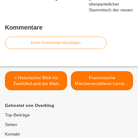
Kommentare
Einen Kommentar hinzufügen
< Historischer Blick ins
Französische
ZweiUferLand am Main
Märchenerzählerin Lorraine
zum Kloster Unterzell zu
Ollagnier faszinierte
einem 13-Millionen-Projekt
Veitshöchheimer
Grundschüler >
Gehostet von Overblog
Top-Beiträge
Seiten
Kontakt