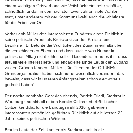
Grünen in Würzburg Land betonte, dass er diese Kontinuität in so
einem wichtigen Ortsverband wie Veitshöchheim sehr schätze,
schließlich fänden in den nächsten zwei Jahren viele Wahlen
statt, unter anderem mit der Kommunalwahl auch die wichtigste
für die Arbeit vor Ort.
Vorher gab Müller den interessierten Zuhörern einen Einblick in
seine politische Arbeit als Kreisvorsitzender, Kreisrat und
Bezirksrat. Er betonte die Wichtigkeit des Zusammenhalts über
die verschiedenen Ebenen und dass auch etwas Humor im
politischen Alltag nicht fehlen sollte. Besonders freue es ihn, dass
aktuell viele interessierte und engagierte junge Leute den Zugang
zu den Grünen fänden. Müller: „Die Themen der GRÜNEN
Gründergeneration haben sich nur unwesentlich verändert, das
beweist, dass wir in unseren Anfangszeiten schon weit voraus
gedacht haben“.
Der zweite namhafte Gast des Abends, Patrick Friedl, Stadtrat in
Würzburg und aktuell neben Kerstin Celina unterfränkischer
Spitzenkandidat für die Landtagswahl 2018 gab einen
interessanten persönlich gefärbten Rückblick auf die letzten 22
Jahre seines politischen Wirkens.
Erst im Laufe der Zeit kam er als Stadtrat auch in die