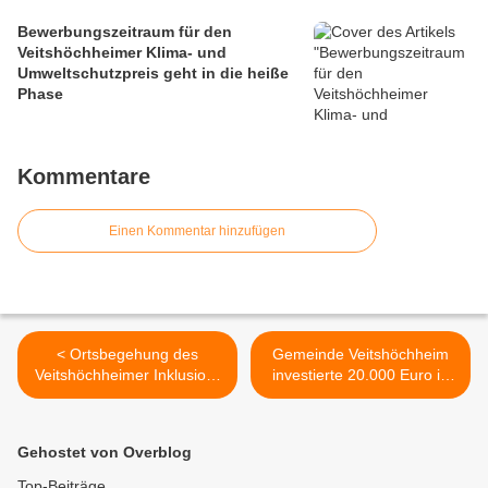
Bewerbungszeitraum für den
Veitshöchheimer Klima- und
Umweltschutzpreis geht in die heiße
Phase
Kommentare
Einen Kommentar hinzufügen
< Ortsbegehung des
Gemeinde Veitshöchheim
Veitshöchheimer Inklusion-
investierte 20.000 Euro in
Arbeitskreises: Mülltonnen
Eingangs- und
auf dem Gehsteig führen
Thekenbereich der
häufig zu blauen Flecken
Bücherei im Bahnhof >
Gehostet von Overblog
bei blinden Fußgängern
Top-Beiträge