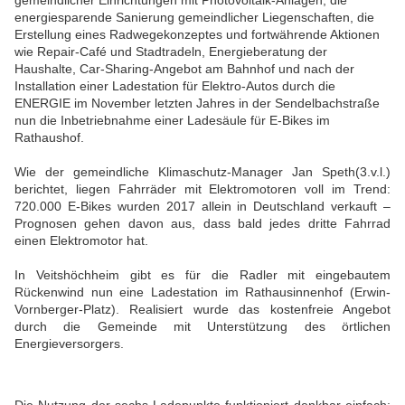
gemeindlicher Einrichtungen mit Photovoltaik-Anlagen, die
energiesparende Sanierung gemeindlicher Liegenschaften, die
Erstellung eines Radwegekonzeptes und fortwährende Aktionen
wie Repair-Café und Stadtradeln, Energieberatung der
Haushalte, Car-Sharing-Angebot am Bahnhof und nach der
Installation einer Ladestation für Elektro-Autos durch die
ENERGIE im November letzten Jahres in der Sendelbachstraße
nun die Inbetriebnahme einer Ladesäule für E-Bikes im
Rathaushof.
Wie der gemeindliche Klimaschutz-Manager Jan Speth(3.v.l.)
berichtet, liegen Fahrräder mit Elektromotoren voll im Trend:
720.000 E-Bikes wurden 2017 allein in Deutschland verkauft –
Prognosen gehen davon aus, dass bald jedes dritte Fahrrad
einen Elektromotor hat.
In Veitshöchheim gibt es für die Radler mit eingebautem
Rückenwind nun eine Ladestation im Rathausinnenhof (Erwin-
Vornberger-Platz). Realisiert wurde das kostenfreie Angebot
durch die Gemeinde mit Unterstützung des örtlichen
Energieversorgers.