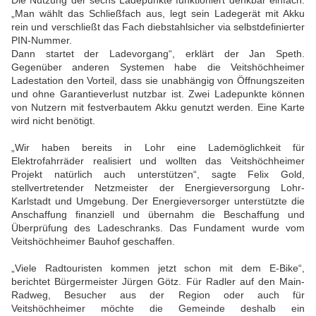
Die Nutzung der sechs Ladepunkte funktioniert denkbar einfach:
„Man wählt das Schließfach aus, legt sein Ladegerät mit Akku
rein und verschließt das Fach diebstahlsicher via selbstdefinierter
PIN-Nummer.
Dann startet der Ladevorgang“, erklärt der Jan Speth.
Gegenüber anderen Systemen habe die Veitshöchheimer
Ladestation den Vorteil, dass sie unabhängig von Öffnungszeiten
und ohne Garantieverlust nutzbar ist. Zwei Ladepunkte können
von Nutzern mit festverbautem Akku genutzt werden. Eine Karte
wird nicht benötigt.
„Wir haben bereits in Lohr eine Lademöglichkeit für
Elektrofahrräder realisiert und wollten das Veitshöchheimer
Projekt natürlich auch unterstützen“, sagte Felix Gold,
stellvertretender Netzmeister der Energieversorgung Lohr-
Karlstadt und Umgebung. Der Energieversorger unterstützte die
Anschaffung finanziell und übernahm die Beschaffung und
Überprüfung des Ladeschranks. Das Fundament wurde vom
Veitshöchheimer Bauhof geschaffen.
„Viele Radtouristen kommen jetzt schon mit dem E-Bike“,
berichtet Bürgermeister Jürgen Götz. Für Radler auf den Main-
Radweg, Besucher aus der Region oder auch für
Veitshöchheimer möchte die Gemeinde deshalb ein