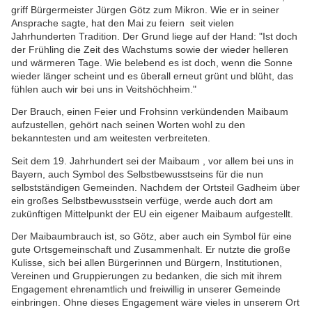
griff Bürgermeister Jürgen Götz zum Mikron.
Wie er in seiner
Ansprache sagte, hat den Mai zu feiern seit vielen
Jahrhunderten Tradition. Der Grund liege auf der Hand: "Ist doch
der Frühling die Zeit des Wachstums sowie der wieder helleren
und wärmeren Tage. Wie belebend es ist doch, wenn die Sonne
wieder länger scheint und es überall erneut grünt und blüht, das
fühlen auch wir bei uns in Veitshöchheim."
Der Brauch, einen Feier und Frohsinn verkündenden Maibaum
aufzustellen, gehört nach seinen Worten wohl zu den
bekanntesten und am weitesten verbreiteten.
Seit dem 19. Jahrhundert sei der Maibaum , vor allem bei uns in
Bayern
, auch Symbol des Selbstbewusstseins für die nun
selbstständigen Gemeinden. Nachdem der Ortsteil Gadheim über
ein großes Selbstbewusstsein verfüge, werde auch dort am
zukünftigen Mittelpunkt der EU ein eigener Maibaum aufgestellt.
Der Maibaumbrauch ist, so Götz, aber auch ein Symbol für eine
gute Ortsgemeinschaft und Zusammenhalt. Er nutzte die große
Kulisse, sich bei allen Bürgerinnen und Bürgern, Institutionen,
Vereinen und Gruppierungen zu bedanken, die sich mit ihrem
Engagement ehrenamtlich und freiwillig in unserer Gemeinde
einbringen. Ohne dieses Engagement wäre vieles in unserem Ort