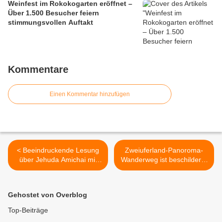
Weinfest im Rokokogarten eröffnet –
Über 1.500 Besucher feiern
stimmungsvollen Auftakt
Kommentare
Einen Kommentar hinzufügen
< Beeindruckende Lesung
Zweiuferland-Panoroma-
über Jehuda Amichai mit
Wanderweg ist beschildert -
Schauspieler Rainer Appel
Feierliche Eröffnung mit
und Stadtheimatpfleger Dr.
Sternmarsch am 6. Mai
Hans Steidle in der
nach Retzbach >
Gehostet von Overblog
Veitshöchheimer Bücherei
Top-Beiträge