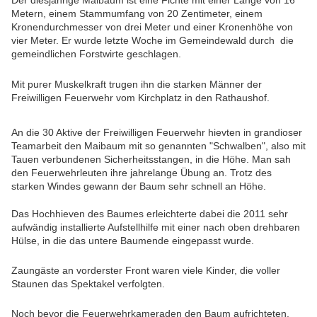
Der
diesjährige Maibaum ist eine Fichte mit einer Länge von 16
Metern, einem Stammumfang von 20 Zentimeter, einem
Kronendurchmesser von drei Meter und einer Kronenhöhe von
vier Meter. Er wurde letzte Woche im Gemeindewald durch die
gemeindlichen Forstwirte geschlagen.
Mit purer Muskelkraft trugen ihn die starken Männer der
Freiwilligen Feuerwehr vom Kirchplatz in den Rathaushof.
An die 30 Aktive der Freiwilligen Feuerwehr hievten in grandioser
Teamarbeit den Maibaum mit so genannten "Schwalben", also mit
Tauen verbundenen Sicherheitsstangen, in die Höhe. Man sah
den Feuerwehrleuten ihre jahrelange Übung an. Trotz des
starken Windes gewann der Baum sehr schnell an Höhe.
Das Hochhieven des Baumes erleichterte dabei die 2011 sehr
aufwändig installierte Aufstellhilfe mit einer nach oben drehbaren
Hülse, in die das untere Baumende eingepasst wurde.
Zaungäste an vorderster Front waren viele Kinder, die voller
Staunen das Spektakel verfolgten.
Noch bevor die Feuerwehrkameraden den Baum aufrichteten,