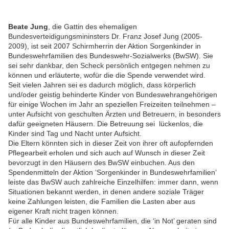
Beate Jung
, die Gattin des ehemaligen
Bundesverteidigungsmininsters Dr. Franz Josef Jung (2005-
2009), ist seit 2007 Schirmherrin der Aktion Sorgenkinder in
Bundeswehrfamilien des Bundeswehr-Sozialwerks (BwSW). Sie
sei sehr dankbar, den Scheck persönlich entgegen nehmen zu
können und erläuterte, wofür die die Spende verwendet wird.
Seit vielen Jahren sei es dadurch möglich, dass körperlich
und/oder geistig behinderte Kinder von Bundeswehrangehörigen
für einige Wochen im Jahr an speziellen Freizeiten teilnehmen –
unter Aufsicht von geschulten Ärzten und Betreuern, in besonders
dafür geeigneten Häusern. Die Betreuung sei lückenlos, die
Kinder sind Tag und Nacht unter Aufsicht.
Die Eltern könnten sich in dieser Zeit von ihrer oft aufopfernden
Pflegearbeit erholen und sich auch auf Wunsch in dieser Zeit
bevorzugt in den Häusern des BwSW einbuchen. Aus den
Spendenmitteln der Aktion ‘Sorgenkinder in Bundeswehrfamilien’
leiste das BwSW auch zahlreiche Einzelhilfen: immer dann, wenn
Situationen bekannt werden, in denen andere soziale Träger
keine Zahlungen leisten, die Familien die Lasten aber aus
eigener Kraft nicht tragen können.
Für alle Kinder aus Bundeswehrfamilien, die ‘in Not’ geraten sind