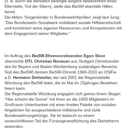
(z. B. durch die dienstlich bedingte längere Abwesenheit eines
Elternteils, Tod der Eltern), stelle das BwSW ebenfalls Hilfen
bereit.
Die Aktion ‘Sorgenkinder in Bundeswehrfamilien’ zeigt laut Jung:
"Das Bundeswehr-Sozialwerk mobilisiert soziale Hilfsbereitschaft
und kombiniert seine eigenen Ressourcen und Kompetenzen mit
dem Engagement seiner Mitglieder."
Im Auftrag des
BwSW-Ehrenvorsitzenden Egon Storz
übereichte
OTL Christian Bonauer
aus Stuttgart (Vorsitzender
des für Bayern und Baden-Württemberg zuständigen Bereichs
Süd des BwSW) dessen BwSW-Chronik 1960-2010 an
OStFw
a.D.
Hermann Dettweiler,
der seit 2001 die Regionalstelle
Würzburg des BwSW leitet, die im Mai ihr 25jähriges Bestehen
feiern kann.
Die Regionalstelle Würzburg engagiert sich getreu ihrem Slogan
"Hier scheint die Sonne" mit ihren an die 1000 Mitgliedern im
Großraum Unterfranken mit einer breiten Palette von sozialen
Angeboten für ausgeschiedene militärische und zivile
Bundeswehrangehörige. Sie ist dadurch zu einem
unverzichtbaren Teil der Fürsorgeverpflichtung des Dienstherrn
geworden.