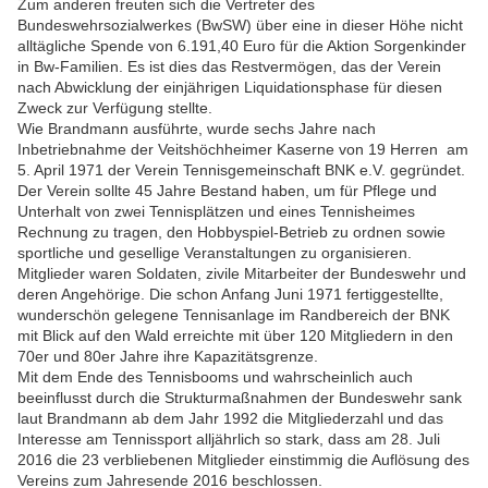
Zum anderen freuten sich die Vertreter des
Bundeswehrsozialwerkes (BwSW) über eine in dieser Höhe nicht
alltägliche Spende von 6.191,40 Euro für die Aktion Sorgenkinder
in Bw-Familien. Es ist dies das Restvermögen, das der Verein
nach Abwicklung der einjährigen Liquidationsphase für diesen
Zweck zur Verfügung stellte.
Wie Brandmann ausführte, wurde sechs Jahre nach
Inbetriebnahme der Veitshöchheimer Kaserne von 19 Herren am
5. April 1971 der Verein Tennisgemeinschaft BNK e.V. gegründet.
Der Verein sollte 45 Jahre Bestand haben, um für Pflege und
Unterhalt von zwei Tennisplätzen und eines Tennisheimes
Rechnung zu tragen, den Hobbyspiel-Betrieb zu ordnen sowie
sportliche und gesellige Veranstaltungen zu organisieren.
Mitglieder waren Soldaten, zivile Mitarbeiter der Bundeswehr und
deren Angehörige. Die schon Anfang Juni 1971 fertiggestellte,
wunderschön gelegene Tennisanlage im Randbereich der BNK
mit Blick auf den Wald erreichte mit über 120 Mitgliedern in den
70er und 80er Jahre ihre Kapazitätsgrenze.
Mit dem Ende des Tennisbooms und wahrscheinlich auch
beeinflusst durch die Strukturmaßnahmen der Bundeswehr sank
laut Brandmann ab dem Jahr 1992 die Mitgliederzahl und das
Interesse am Tennissport alljährlich so stark, dass am 28. Juli
2016 die 23 verbliebenen Mitglieder einstimmig die Auflösung des
Vereins zum Jahresende 2016 beschlossen.