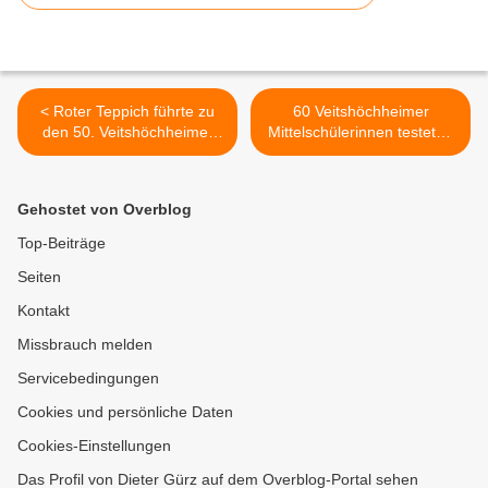
< Roter Teppich führte zu
60 Veitshöchheimer
den 50. Veitshöchheimer
Mittelschülerinnen testeten
Landespflegetage - Ein
bei der „Technik-Rallye“ des
Grund zum Feiern!
bbw ihr handwerkliches
Geschick >
Gehostet von Overblog
Top-Beiträge
Seiten
Kontakt
Missbrauch melden
Servicebedingungen
Cookies und persönliche Daten
Cookies-Einstellungen
Das Profil von Dieter Gürz auf dem Overblog-Portal sehen