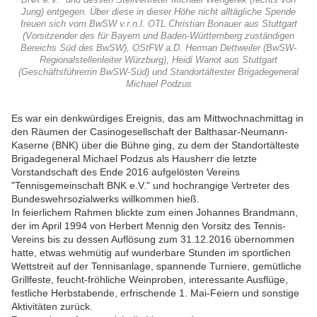
BNK e.V." und dessen Stellvertreter Michael Wengerek (rechts von
Jung) entgegen. Über diese in dieser Höhe nicht alltägliche Spende
freuen sich vom BwSW v.r.n.l. OTL Christian Bonauer aus Stuttgart
(Vorsitzender des für Bayern und Baden-Württemberg zuständigen
Bereichs Süd des BwSW), OStFW a.D. Herman Dettweiler (BwSW-
Regionalstellenleiter Würzburg), Heidi Wanot aus Stuttgart
(Geschäftsführerrin BwSW-Süd) und Standortältester Brigadegeneral
Michael Podzus
Es war ein denkwürdiges Ereignis, das am Mittwochnachmittag in
den Räumen der Casinogesellschaft der Balthasar-Neumann-
Kaserne (BNK) über die Bühne ging, zu dem der Standortälteste
Brigadegeneral Michael Podzus als Hausherr die letzte
Vorstandschaft des Ende 2016 aufgelösten Vereins
"Tennisgemeinschaft BNK e.V." und hochrangige Vertreter des
Bundeswehrsozialwerks willkommen hieß.
In feierlichem Rahmen blickte zum einen Johannes Brandmann,
der im April 1994 von Herbert Mennig den Vorsitz des Tennis-
Vereins bis zu dessen Auflösung zum 31.12.2016 übernommen
hatte, etwas wehmütig auf wunderbare Stunden im sportlichen
Wettstreit auf der Tennisanlage, spannende Turniere, gemütliche
Grillfeste, feucht-fröhliche Weinproben, interessante Ausflüge,
festliche Herbstabende, erfrischende 1. Mai-Feiern und sonstige
Aktivitäten zurück.