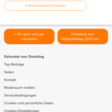
Einen Kommentar hinzufügen
< Ein ganz und gar
Einladung zum
närrischer
Weltgebetstag 2018 am 02.
Seniorennachmittag in der
März um 19.00 Uhr in der
Sozialstation mit zwei
Kuratie‐Kirche Hlst.
Veitshöchheim-Lied-
Dreifaltigkeit in
Gehostet von Overblog
Uraufführungen
Veitshöchheim >
Top-Beiträge
Seiten
Kontakt
Missbrauch melden
Servicebedingungen
Cookies und persönliche Daten
Cookies-Einstellungen