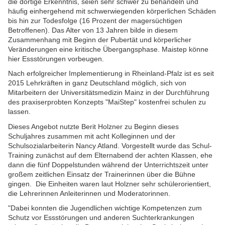
die dortige Erkenntnis, seien sehr schwer zu behandeln und
häufig einhergehend mit schwerwiegenden körperlichen Schäden
bis hin zur Todesfolge (16 Prozent der magersüchtigen
Betroffenen). Das Alter von 13 Jahren bilde in diesem
Zusammenhang mit Beginn der Pubertät und körperlicher
Veränderungen eine kritische Übergangsphase. Maistep könne
hier Essstörungen vorbeugen.
Nach erfolgreicher Implementierung in Rheinland-Pfalz ist es seit
2015 Lehrkräften in ganz Deutschland möglich, sich von
Mitarbeitern der Universitätsmedizin Mainz in der Durchführung
des praxiserprobten Konzepts "MaiStep" kostenfrei schulen zu
lassen.
Dieses Angebot nutzte Berit Holzner zu Beginn dieses
Schuljahres zusammen mit acht Kolleginnen und der
Schulsozialarbeiterin Nancy Atland. Vorgestellt wurde das Schul-
Training zunächst auf dem Elternabend der achten Klassen, ehe
dann die fünf Doppelstunden während der Unterrichtszeit unter
großem zeitlichen Einsatz der Trainerinnen über die Bühne
gingen. Die Einheiten waren laut Holzner sehr schülerorientiert,
die Lehrerinnen Anleiterinnen und Moderatorinnen.
"Dabei konnten die Jugendlichen wichtige Kompetenzen zum
Schutz vor Essstörungen und anderen Suchterkrankungen