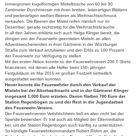
immergrünen kugelförmigen Mistelbüsche von 60 bis 90
Zentimeter Durchmesser mit ihren breiten, lederartigen Blättern
und perlenartigen weißen Beeren als Weihnachtsschmuck
verkaufen. Die Beeren der Mistel reifen nämlich nur im
Dezember, gerade rechtzeitig für die Weihnachtsbräuche.
In all den Jahren erklärte sich auch Helga Klinger bereit, die
übrigen von der Feuerwehr geernteten Misteln an allen
Adventswochenenden in ihrer Gärtnerei in der Würzburger
Straße zum Verkauf anzubieten und den Erlös zu 100 Prozent
der Feuerwehr zur Verfügung zu stellen.
Mit der ersten Aktion konnte so der Feuerwehrverein 200 T-Shirts
finanzieren, mit denen alle Helfer beim 150- jährigen
Festjubiläum im Mai 2015 im großen Festzelt einheitlich
ausgestattet werden konnten.
Heuer konnte die Feuerwehrler durch den Verkauf der
Misteln bei der Altortweihnacht und in der Gärtnerei Klinger
insgesamt 1.000 Euro erzielen. Davon fließen 700 Euro der
Station Regenbogen zu und der Rest in die Jugendarbeit
des Feuerwehr-Vereins.
Der Feuerwehrverein Veitshöchheim ließ es aber nicht bei der
Spende bewenden.
Er trat auch als Mitglied der Elterninitiative
bei, um die Station Regenbogen auch künftig zu unterstützen.
So kündigte Feuerwehrkommandant Robert Röhm an, die