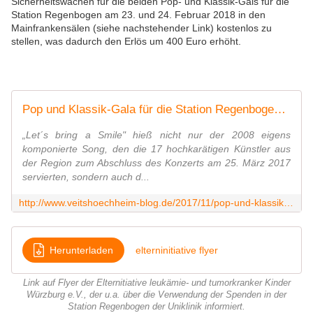
Sicherheitswachen für die beiden Pop- und Klassik-Gals für die
Station Regenbogen am 23. und 24. Februar 2018 in den
Mainfrankensälen (siehe nachstehender Link) kostenlos zu
stellen, was dadurch den Erlös um 400 Euro erhöht.
Pop und Klassik-Gala für die Station Regenbogen gleich zweimal am 23. und 24. Februar 2018 in den Mainfrankensälen - Veitshöchheim News
„Let´s bring a Smile" hieß nicht nur der 2008 eigens
komponierte Song, den die 17 hochkarätigen Künstler aus
der Region zum Abschluss des Konzerts am 25. März 2017
servierten, sondern auch d...
http://www.veitshoechheim-blog.de/2017/11/pop-und-klassik-gala-fur-die-station-regenbogen-gleich-zweimal-am-23.und-24.februar-in-den-mainfrankensalen.html
Herunterladen
elterninitiative flyer
Link auf Flyer der Elternitiative leukämie- und tumorkranker Kinder
Würzburg e.V., der u.a. über die Verwendung der Spenden in der
Station Regenbogen der Uniklinik informiert.