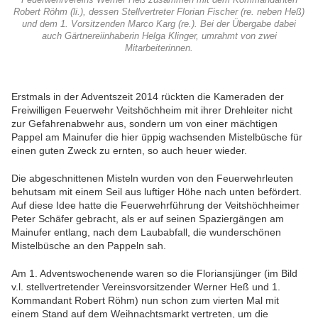
Feuerwehrvereins Werner Heß zusammen mit dem Kommandanten
Robert Röhm (li.), dessen Stellvertreter Florian Fischer (re. neben Heß)
und dem 1. Vorsitzenden Marco Karg (re.). Bei der Übergabe dabei
auch Gärtnereiinhaberin Helga Klinger, umrahmt von zwei
Mitarbeiterinnen.
Erstmals in der Adventszeit 2014 rückten die Kameraden der
Freiwilligen Feuerwehr Veitshöchheim mit ihrer Drehleiter nicht
zur Gefahrenabwehr aus, sondern um von einer mächtigen
Pappel am Mainufer die hier üppig wachsenden Mistelbüsche für
einen guten Zweck zu ernten, so auch heuer wieder.
Die abgeschnittenen Misteln wurden von den Feuerwehrleuten
behutsam mit einem Seil aus luftiger Höhe nach unten befördert.
Auf diese Idee hatte die Feuerwehrführung der Veitshöchheimer
Peter Schäfer gebracht, als er auf seinen Spaziergängen am
Mainufer entlang, nach dem Laubabfall, die wunderschönen
Mistelbüsche an den Pappeln sah.
Am 1. Adventswochenende waren so die Floriansjünger (im Bild
v.l. stellvertretender Vereinsvorsitzender Werner Heß und 1.
Kommandant Robert Röhm) nun schon zum vierten Mal mit
einem Stand auf dem Weihnachtsmarkt vertreten, um die