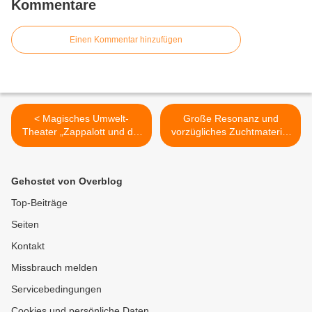
Kommentare
Einen Kommentar hinzufügen
< Magisches Umwelt-
Große Resonanz und
Theater „Zappalott und die
vorzügliches Zuchtmaterial
Mültonne“ begeisterte im
der Veitshöchheimer
Starken Kinderhaus der
Geflügelzuchtausstellung >
Veitshöchheimer AWO
Gehostet von Overblog
Top-Beiträge
Seiten
Kontakt
Missbrauch melden
Servicebedingungen
Cookies und persönliche Daten