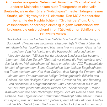
Das Publikum zum Lachen über Gebühr brachte 40 Minuten lang im
Dorfdialekt ("wenns des nochmals sägst,verrägts") Klaus Körber als
mittelalterlicher Tagelöhner und Nachtwächter mit seinen Geschichtli
rund um Veitshöchheim und die Fasenacht, aufgrund seiner
jahrzehntelangen Tätigkeit bei der hiesigen Landesanstalt bestens
informiert. Mit dem Spruch "Gott hat nur einmal die Welt geküsst und
das ist da wo Veitshöchheim ist" hatte er sofort die VCC-Fangemeinde
für sich eingenommen. Seine Geschichtle über örtliche Begebenheiten
und Zoten reichten vom Karl dem Großen, dem König der Franken, über
die aus dem Ort stammende heilige Ordensgründerin Bilhildis und
Gailana, die den Heiligen Kilian auf dem Gewissen hat, der Trennung
von Höchheim in Margetshöchheim und Veitshöchheim bis in die
Neuzeit zum jahrzehntelangen Treiben des "Sonnenkönigs" Rainer
Kinzkofer und wie sein Nachfolger Jürgen Götz als Romeo seine Julia
eroberte. Das Urgestein der Erlabrunner Narreköpf hatte allerlei Stories
im Gepäck, was sich früher am Spätzeck, dem Mittelpunkt des Altortes
und bei Alex Sebold, dem Wirt vom Scharfen Eck (heute Escavinum)