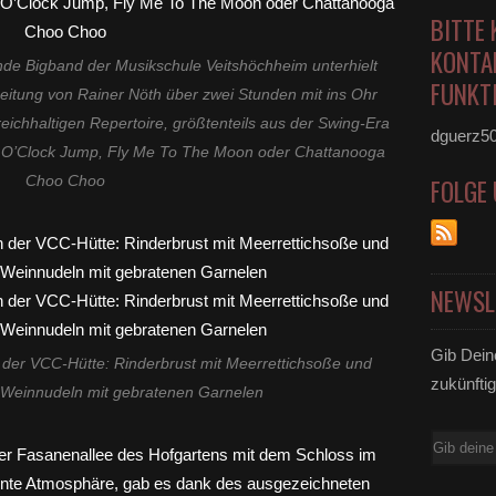
BITTE 
KONTA
nde Bigband der Musikschule Veitshöchheim unterhielt
FUNKTI
 Leitung von Rainer Nöth über zwei Stunden mit ins Ohr
ichhaltigen Repertoire, größtenteils aus der Swing-Era
dguerz5
 O’Clock Jump, Fly Me To The Moon oder Chattanooga
Choo Choo
FOLGE
NEWSL
Gib Dein
der VCC-Hütte: Rinderbrust mit Meerrettichsoße und
zukünftig
Weinnudeln mit gebratenen Garnelen
E-
Mail