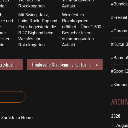
#Bundes
h,
Mit Swing, Jazz,
Weinfest im
#Freizei
ze und
Latin, Rock, Pop und
Rokokogarten
:
Funk begeisterte die
eröffnet – Über 1.500
#Corona 
mer
B 27 Bigband beim
Besucher feiern
istert
Weinfest im
stimmungsvollen
#Kultur 
nie
Rokokogarten
Auftakt
#Baumaß
Schülerlounge des Gymnasiums Veitshöchheim und Eis Stephan beteiligen sich an der team orange-Aktion 500 Deckel gegen Polio
Fränkische Straßenmusikanten ließen beim 1. Veitshöchheimer Sommerkonzert den Funken überspringen
#Sport (
#Klimasc
n
ARCHI
2026
Zurück zu Home
Augus