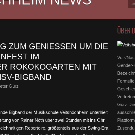
ÜBER 
G ZUM GENIESSEN UM DIE M
FEST IM V
Vor-/Nac
 ROKOKOGARTEN MIT K
Gender-H
Bezeichn
SV-BIGBAND
Formulie
eter Gürz
Geschlec
Vertretun
Gürz Die
ausschli
Plattform
Zusendun