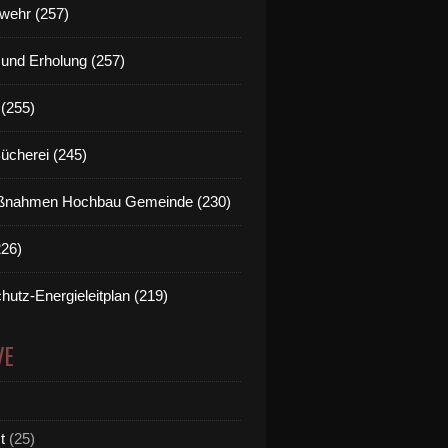
wehr (257)
t und Erholung (257)
(255)
Bücherei (245)
nahmen Hochbau Gemeinde (230)
226)
hutz-Energieleitplan (219)
VE
t
(25)