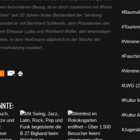
inen besonderen Bezog, ist er doch zusammen mit Martin
#Baumaß
hen" seit 20 Jahren fester Bestandteil der Sendung
prostet er mit Bernhard Schlereth, dem Präsidenten des
#Tourism
m Ehepaar Lydia und Reinhard Müller, den ehemaligen
tels, in dem Heißmann alljährlich in der Woche der
#Vereine 
nsehsitzung residiert.
#Faschin
#Vereine
0
#LWG (2
#Kultur 
NNTE:
#Kultur 
#Jugenda