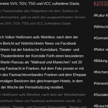
KATEG
er Fasanenallee des Hofgartens mit dem Schloss im
#Kultur 
e Atmosphäre, gab es dank des ausgezeichneten Service
eine SVV, TGV, TSG und VCC zufriedene Gäste.
#Wirtsch
#Gemein
#Natur u
#Bildun
#Kirchen
#Veranst
#Soziale
 Heißmann aufs Weinfest, nach dem der Weinliebhaber
itshöchheim News via Facebook aufmerksam wurde. Zu
#Braucht
mödiant, Theater- und Fernseh-Schauspieler, Sänger und