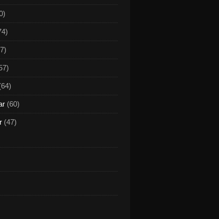
0)
74)
7)
57)
(64)
ar
(60)
r
(47)