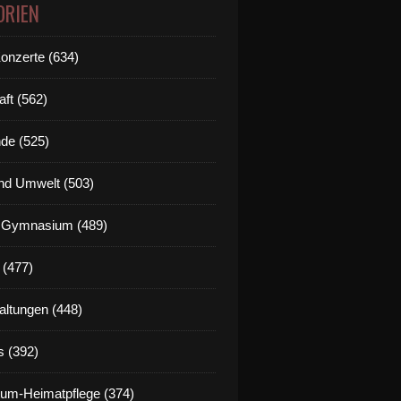
ORIEN
Konzerte (634)
aft (562)
de (525)
nd Umwelt (503)
g Gymnasium (489)
 (477)
altungen (448)
s (392)
um-Heimatpflege (374)