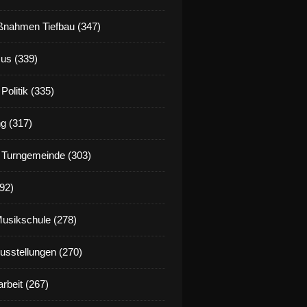
nahmen Tiefbau (347)
us (339)
Politik (335)
g (317)
 Turngemeinde (303)
92)
Musikschule (278)
Ausstellungen (270)
rbeit (267)