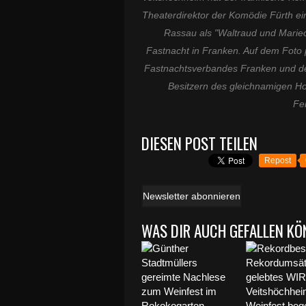
Theaterdirektor der Komödie Fürth e
Rassau als "Waltraud und Mariec
Fastnacht in Franken. Auf dem Foto 
Fastnachtsverbandes Franken und de
Besitzern des gleichnamigen Ho
Fer
DIESEN POST TEILEN
Repost
Newsletter abonnieren
WAS DIR AUCH GEFALLEN KÖ