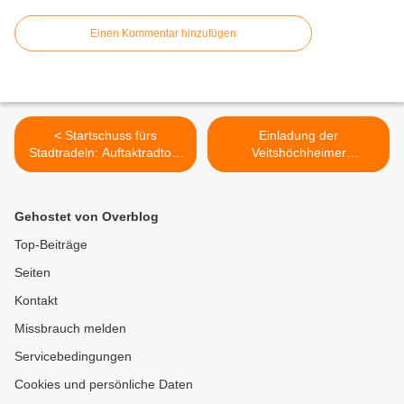
Einen Kommentar hinzufügen
< Startschuss fürs
Einladung der
Stadtradeln: Auftaktradtour
Veitshöchheimer
am 18. Juni führt in den
Sportschützen zum
Gramschatzer Wald
traditionellen Vitusfest am
24./25. Juni 2017 >
Gehostet von Overblog
Top-Beiträge
Seiten
Kontakt
Missbrauch melden
Servicebedingungen
Cookies und persönliche Daten