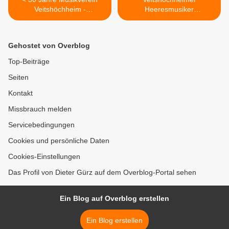
Veitshöchheim -
Heeresmusiker
Phantastisches
begeisterten mit einem
Frühlingskonzert in den
grandiosen
Mainfrankensälen -
Serenadenkonzert vor der
Gehostet von Overblog
Geschätzte
Traumkulisse des
Kultureinrichtung und
Hofgartenschlosses im
Top-Beiträge
hervorragender
Rahmen der Woche der
Seiten
musikalischer Werbeträger
Militärmusik >
Veitshöchheims
Kontakt
Missbrauch melden
Servicebedingungen
Cookies und persönliche Daten
Cookies-Einstellungen
Das Profil von Dieter Gürz auf dem Overblog-Portal sehen
Ein Blog auf Overblog erstellen
Ein Blog erstellen