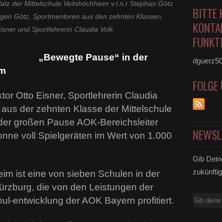
tz der Mittelschule Veitshöchheim v.l.n.r Stephan Götz
BITTE 
rgen Götz, Sportmentoren aus den zehnten Klassen,
KONTA
Eisner und Sportlehrerin Claudia Volk
FUNKTI
„Bewegte Pause“ in der
dguerz5
im
FOLGE
or Otto Eisner, Sportlehrerin Claudia
aus der zehnten Klasse der Mittelschule
 der großen Pause AOK-Bereichsleiter
NEWSL
nne voll Spielgeräten im Wert von 1.000
Gib Dein
zukünftig
eim ist eine von sieben Schulen in der
rzburg, die von den Leistungen der
E-
ul-entwicklung der AOK Bayern profitiert.
Mail