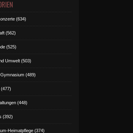
ORIEN
Konzerte (634)
aft (562)
de (525)
nd Umwelt (503)
g Gymnasium (489)
 (477)
altungen (448)
s (392)
um-Heimatpflege (374)