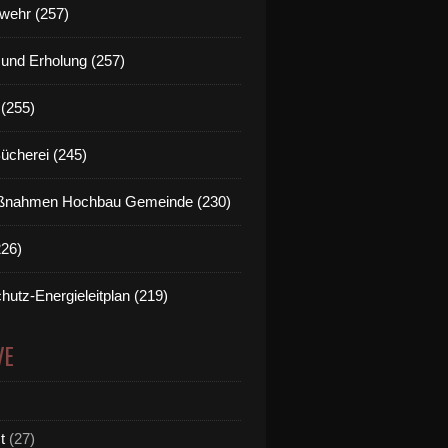
wehr (257)
t und Erholung (257)
(255)
Bücherei (245)
nahmen Hochbau Gemeinde (230)
226)
hutz-Energieleitplan (219)
VE
t
(27)