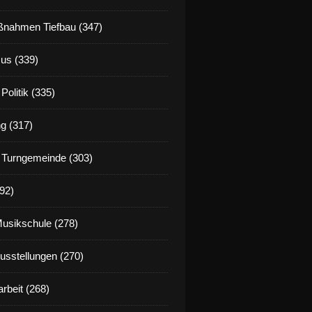
nahmen Tiefbau (347)
us (339)
Politik (335)
g (317)
 Turngemeinde (303)
92)
Musikschule (278)
Ausstellungen (270)
rbeit (268)