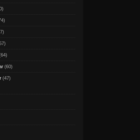
0)
74)
7)
57)
(64)
ar
(60)
r
(47)