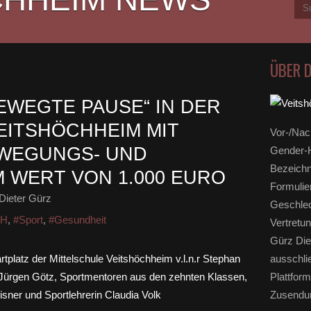
ÜBER 
EWEGTE PAUSE“ IN DER
EITSHÖCHHEIM MIT
Vor-/Nac
EWEGUNGS- UND
Gender-H
Bezeichn
M WERT VON 1.000 EURO
Formulie
Dieter Gürz
Geschlec
HH
,
#Sport
,
#Gesundheit
Vertretun
Gürz Die
ausschli
Plattform
Zusendun