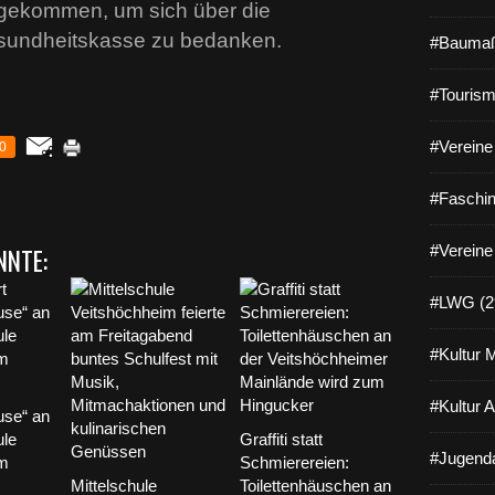
 gekommen, um sich über die
esundheitskasse zu bedanken.
#Baumaß
#Tourism
#Vereine 
0
#Faschin
#Vereine
NNTE:
#LWG (2
#Kultur 
#Kultur 
use“ an
ule
Graffiti statt
#Jugenda
im
Schmierereien:
Mittelschule
Toilettenhäuschen an