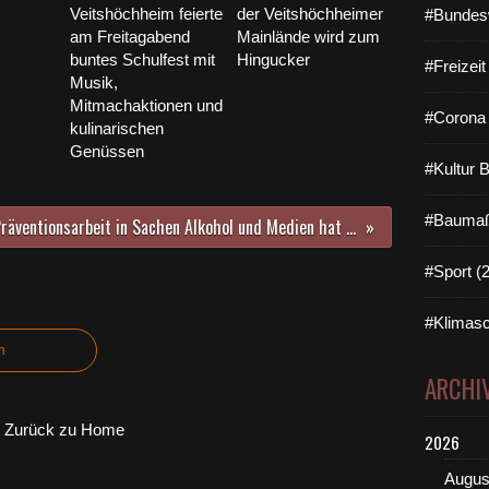
Veitshöchheim feierte
der Veitshöchheimer
#Bundes
am Freitagabend
Mainlände wird zum
buntes Schulfest mit
Hingucker
#Freizei
Musik,
Mitmachaktionen und
#Corona 
kulinarischen
Genüssen
#Kultur 
#Baumaß
Präventionsarbeit in Sachen Alkohol und Medien hat an der Veitshöchheimer Mittelschule einen hohen Stellenwert - Polizei, Kreisjugendamt, Anonyme Alkholiker und Medienexperten klärten auf
#Sport (
#Klimasc
n
ARCHI
Zurück zu Home
2026
Augus