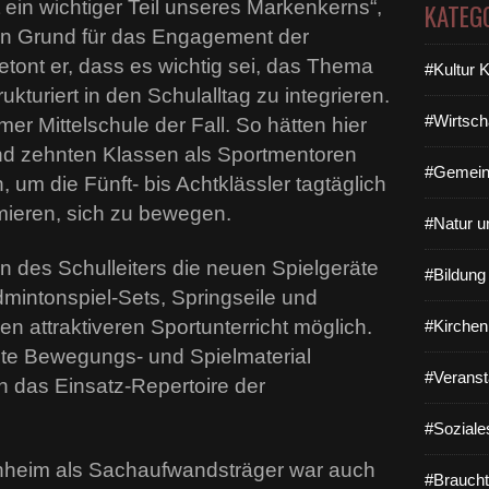
t ein wichtiger Teil unseres Markenkerns“,
KATEG
en Grund für das Engagement der
tont er, dass es wichtig sei, das Thema
#Kultur 
turiert in den Schulalltag zu integrieren.
#Wirtsch
mer Mittelschule der Fall. So hätten hier
nd zehnten Klassen als Sportmentoren
#Gemein
m die Fünft- bis Achtklässler tagtäglich
mieren, sich zu bewegen.
#Natur u
des Schulleiters die neuen Spielgeräte
#Bildun
mintonspiel-Sets, Springseile und
n attraktiveren Sportunterricht möglich.
#Kirchen
e Bewegungs- und Spielmaterial
#Veranst
h das Einsatz-Repertoire der
#Soziale
hheim als Sachaufwandsträger war auch
#Braucht