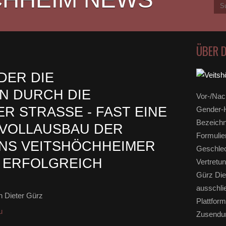
ÜBER 
DER DIE
N DURCH DIE
Vor-/Nac
STRASSE - FAST EINE M
Gender-H
Bezeichn
VOLLAUSBAU DER H
Formulie
S VEITSHÖCHHEIMER G
Geschlec
RFOLGREICH A
Vertretun
Gürz Die
N
ausschli
 Dieter Gürz
Plattform
u
Zusendun