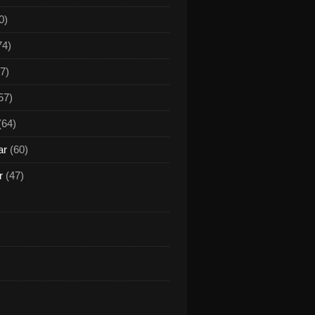
0)
74)
7)
57)
(64)
ar
(60)
r
(47)