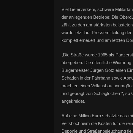
Viel Lieferverkehr, schwere Militä
der anliegenden Betriebe: Die Ober
zählt zu den am stärksten belastet
wurde jetzt laut Pressemitteilung d
komplett erneuert und am letzten Donn
„Die Straße wurde 1965 als Panzers
übergeben. Die öffentliche Widmung 
Bürgermeister Jürgen Götz einen Einb
Schäden in der Fahrbahn sowie Abn
machten einen Vollausbau unumgängli
und geprägt von Schlaglöchern“, so
angekreidet.
Auf eine Million Euro schätzte das m
Veitshöchheim die Kosten für die rei
Deponie und Straßenbeleuchtung fiel 