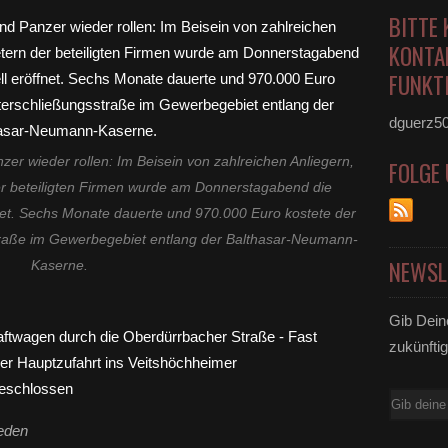
BITTE 
KONTA
FUNKTI
dguerz5
er wieder rollen: Im Beisein von zahlreichen Anliegern,
FOLGE
r beteiligten Firmen wurde am Donnerstagabend die
fnet. Sechs Monate dauerte und 970.000 Euro kostete der
traße im Gewerbegebiet entlang der Balthasar-Neumann-
NEWSL
Kaserne.
Gib Dein
zukünftig
E-
Mail
eden