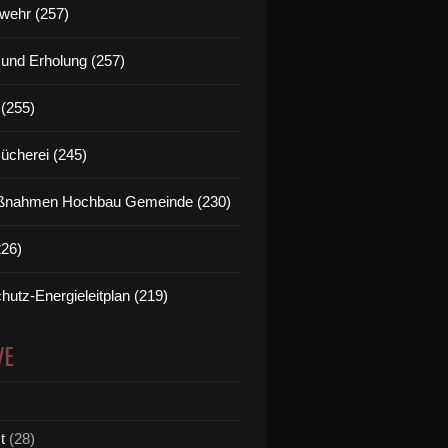
wehr (257)
t und Erholung (257)
(255)
Bücherei (245)
nahmen Hochbau Gemeinde (230)
226)
hutz-Energieleitplan (219)
VE
t
(28)