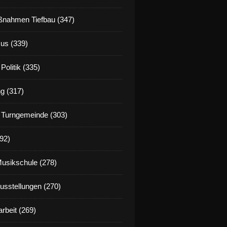
nahmen Tiefbau (347)
us (339)
Politik (335)
g (317)
 Turngemeinde (303)
92)
Musikschule (278)
Ausstellungen (270)
rbeit (269)