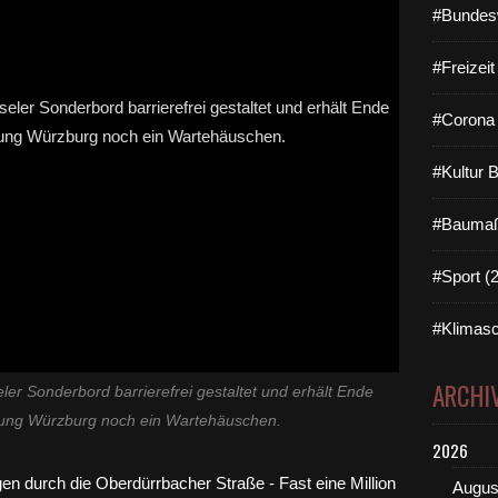
#Bundes
#Freizei
#Corona 
#Kultur 
#Baumaß
#Sport (
#Klimasc
ARCHI
ler Sonderbord barrierefrei gestaltet und erhält Ende
htung Würzburg noch ein Wartehäuschen.
2026
Augus