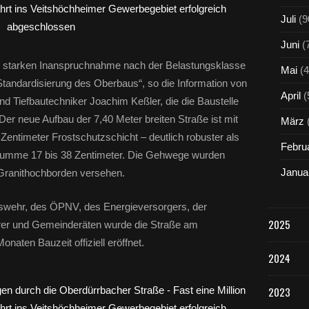
Juli
(9
Juni
(
r starken Inanspruchnahme nach der Belastungsklasse
Mai
(4
 Standardisierung des Oberbaus“, so die Information von
April
(
d Tiefbautechniker Joachim Keßler, die die Baustelle
er neue Aufbau der 7,40 Meter breiten Straße ist mit
März
entimeter Frostschutzschicht – deutlich robuster als
Febru
r Summe 17 bis 38 Zentimeter. Die Gehwege wurden
Janua
 Granithochborden versehen.
eswehr, des ÖPNV, des Energieversorgers, der
2025
arrer und Gemeinderäten wurde die Straße am
aten Bauzeit offiziell eröffnet.
2024
2023