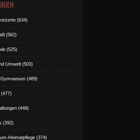
ORIEN
Konzerte (634)
aft (562)
de (525)
nd Umwelt (503)
g Gymnasium (489)
 (477)
altungen (448)
s (392)
um-Heimatpflege (374)