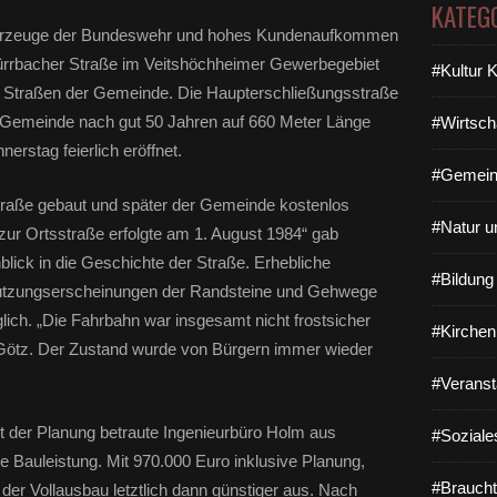
KATEG
rfahrzeuge der Bundeswehr und hohes Kundenaufkommen
dürrbacher Straße im Veitshöchheimer Gewerbegebiet
#Kultur 
en Straßen der Gemeinde. Die Haupterschließungsstraße
er Gemeinde nach gut 50 Jahren auf 660 Meter Länge
#Wirtsch
erstag feierlich eröffnet.
#Gemein
traße gebaut und später der Gemeinde kostenlos
#Natur u
zur Ortsstraße erfolgte am 1. August 1984“ gab
lick in die Geschichte der Straße. Erhebliche
#Bildun
utzungserscheinungen der Randsteine und Gehwege
ch. „Die Fahrbahn war insgesamt nicht frostsicher
#Kirchen
 Götz. Der Zustand wurde von Bürgern immer wieder
#Veranst
it der Planung betraute Ingenieurbüro Holm aus
#Soziale
ne Bauleistung. Mit 970.000 Euro inklusive Planung,
#Braucht
der Vollausbau letztlich dann günstiger aus. Nach