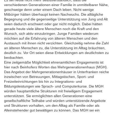
Es sei heute nicht mehr selbstverständlich, dass die
verschiedenen Generationen einer Familie in unmittelbarer Nähe,
geschweige denn unter einem Dach leben. Nicht wenige
Mitbürger hätten überhaupt keinen Nachwuchs. Die alltägliche
Begegnung und die gegenseitige Unterstützung von Jung und Alt
seien dadurch erschwert oder gar nicht möglich. Dabei hätten
gerade heute viele ältere Menschen noch die Kraft und den
Wunsch, sich aktiv einzubringen. Junge Familien wiederum
möchten auf die Erfahrung von älteren Menschen und den
Austausch mit ihnen nicht verzichten. Gleichzeitig nehme die Zahl
an älteren Menschen zu, die Unterstützung im Alltag bräuchten,
deutlich zu. Vor Ort seien diese Entwicklungen am deutlichsten zu
beobachten.
Eine zeitgemäße Möglichkeit ehrenamtlichen Engagements ist
hier nach Beinhofers Worten das Mehrgenerationenhaus (MGH).
Das Angebot der Mehrgenerationenhäuser in Unterfranken reiche
inzwischen von Betreuungen, Mittagstischen, Sport- und
Freizeiteinrichtungen bis hin zu Integrations- und
Bildungsleistungen wie Sprach- und Computerkurse. Die MGH
würden hauptamtliche Strukturen mit freiwiligem Engagement
unterstützen. Sie ermöglichten allen Generationen eine
gesellschaftliche Teilhabe und würden unterstützende Angebote
und Strukturen vorhalten, um den Alltag als Familie oder als
Alleinstehender gut bewältigen zu können. Das MGH sei ein