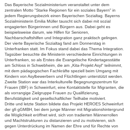
Das Bayerische Sozialministerium veranstaltet unter dem
zentralen Motto "Starke Regionen für ein soziales Bayern" in
jedem Regierungsbezirk einen Bayerischen Sozialtag. Bayerns
Sozialministerin Emilia Müller tauscht sich dabei mit sozial
engagierten Bürgerinnen und Bürgern aus. Dabei geht es
beispielsweise darum, wie Hilfen für Senioren,
Nachbarschaftshilfen und Integration ganz praktisch gelingen.
Der vierte Bayerische Sozialtag fand am Donnerstag in
Unterfranken statt. Im Fokus stand dabei das Thema Integration.
Tagsüber besuchte die Ministerin verschiedene Einrichtungen in
Unterfranken, so als Erstes die Evangelische Kindertagesstätte
am Schloss in Schwebheim, die am „Kita-Projekt Asyl“ teilnimmt,
mit dem pädagogischen Fachkräfte speziell beim Umgang mit
Kindern von Asylbewerbern und Flüchtlingen unterstützt werden.
Zweite Station war das Interkulturelle Begegnungszentrum für
Frauen (IBF) in Schweinfurt, eine Kontaktstelle für Migranten, die
als vorrangige Zielgruppe Frauen zu Qualifizierung,
Berufstätigkeit und gesellschaftlicher Teilhabe motiviert.
Dritte und letzte Station bildete das Projekt HEROES Schweinfurt
der gfi gGMBH, bei dem junge Männer mit Migrationshintergrund
die Möglichkeit eröffnet wird, sich von tradierten Männerrollen
und Machtstrukturen zu distanzieren und zu motivieren, sich
gegen Unterdrückung im Namen der Ehre und für Rechte von