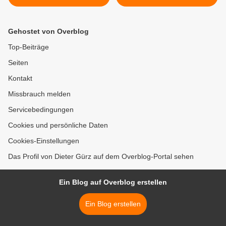
Barbara Grimm und Utta
Panzerdivision >
Will laden am 8./9. Oktober
herzlich ein zu ihren
Gehostet von Overblog
Ausstellungen im Rahmen
des Landkreis-
Top-Beiträge
Kulturherbstes 2016
Seiten
Kontakt
Missbrauch melden
Servicebedingungen
Cookies und persönliche Daten
Cookies-Einstellungen
Das Profil von Dieter Gürz auf dem Overblog-Portal sehen
Ein Blog auf Overblog erstellen
Ein Blog erstellen