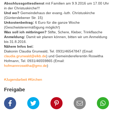
Abschlussgottesdienst
mit Familien am 9.9.2016 um 17.00 Uhr
in der Christuskirche!!!
Und wo?
Gemeindehaus der evang.-luth. Christuskirche
(Günterslebener Str. 15)
Unkostenbeitrag:
6 Euro für die ganze Woche
(Geschwisterermäßigung möglich!)
Was soll ich mitbringen?
Stifte, Schere, Kleber, Trinkflasche
Anmeldung:
Damit wir planen können, bitten wir um Anmeldung
bis 31.8.2016.
Nähere Infos bei:
Diakonin Claudia Grunwald, Tel. 0931/46547847 (Email:
claudia.grunwald@elkb.de
) und Gemeindereferentin Roswitha
Hofmann, Tel. 0931/46559865 (Email:
hofmannroswitha@gmx.de
)
#Jugendarbeit
#Kirchen
Freigabe