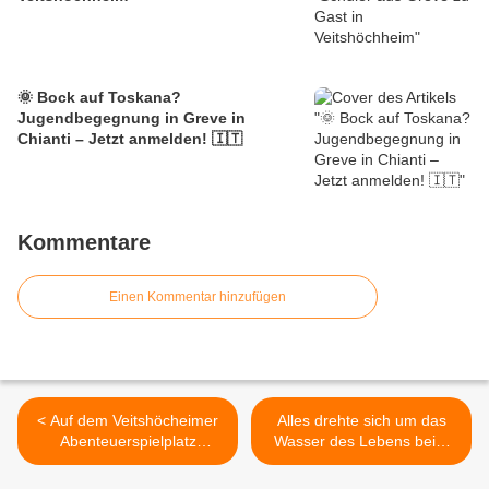
🌞 Bock auf Toskana?
Jugendbegegnung in Greve in
Chianti – Jetzt anmelden! 🇮🇹
Kommentare
Einen Kommentar hinzufügen
< Auf dem Veitshöcheimer
Alles drehte sich um das
Abenteuerspielplatz
Wasser des Lebens beim
„Holznagelhausen“ 2016
Bilhildiskindergarten-
stehen die vier Elemente im
Sommerfest >