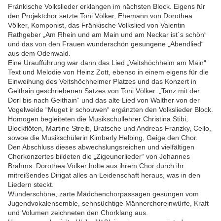
Fränkische Volkslieder erklangen im nächsten Block. Eigens für
den Projektchor setzte Toni Völker, Ehemann von Dorothea
Völker, Komponist, das Fränkische Volkslied von Valentin
Rathgeber „Am Rhein und am Main und am Neckar ist´s schön“
und das von den Frauen wunderschön gesungene „Abendlied“
aus dem Odenwald.
Eine Uraufführung war dann das Lied „Veitshöchheim am Main“
Text und Melodie von Heinz Zott, ebenso in einem eigens für die
Einweihung des Veitshöchheimer Platzes und das Konzert in
Geithain geschriebenen Satzes von Toni Völker. „Tanz mit der
Dorl bis nach Geithain“ und das alte Lied von Walther von der
Vogelweide “Muget ir schouwen“ ergänzten den Volkslieder Block.
Homogen begleiteten die Musikschullehrer Christina Stibi,
Blockflöten, Martine Streib, Bratsche und Andreas Franzky, Cello,
sowoe die Musikschülerin Kimberly Helbing, Geige den Chor.
Den Abschluss dieses abwechslungsreichen und vielfältigen
Chorkonzertes bildeten die „Zigeunerlieder“ von Johannes
Brahms. Dorothea Völker holte aus ihrem Chor durch ihr
mitreißendes Dirigat alles an Leidenschaft heraus, was in den
Liedern steckt.
Wunderschöne, zarte Mädchenchorpassagen gesungen vom
Jugendvokalensemble, sehnsüchtige Männerchoreinwürfe, Kraft
und Volumen zeichneten den Chorklang aus.