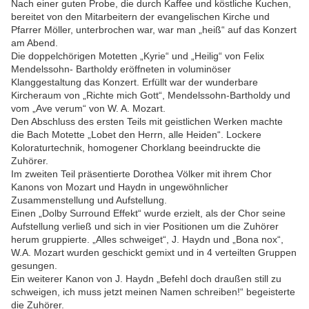
Nach einer guten Probe, die durch Kaffee und köstliche Kuchen,
bereitet von den Mitarbeitern der evangelischen Kirche und
Pfarrer Möller, unterbrochen war, war man „heiß“ auf das Konzert
am Abend.
Die doppelchörigen Motetten „Kyrie“ und „Heilig“ von Felix
Mendelssohn- Bartholdy eröffneten in voluminöser
Klanggestaltung das Konzert. Erfüllt war der wunderbare
Kircheraum von „Richte mich Gott“, Mendelssohn-Bartholdy und
vom „Ave verum“ von W. A. Mozart.
Den Abschluss des ersten Teils mit geistlichen Werken machte
die Bach Motette „Lobet den Herrn, alle Heiden“. Lockere
Koloraturtechnik, homogener Chorklang beeindruckte die
Zuhörer.
Im zweiten Teil präsentierte Dorothea Völker mit ihrem Chor
Kanons von Mozart und Haydn in ungewöhnlicher
Zusammenstellung und Aufstellung.
Einen „Dolby Surround Effekt“ wurde erzielt, als der Chor seine
Aufstellung verließ und sich in vier Positionen um die Zuhörer
herum gruppierte. „Alles schweiget“, J. Haydn und „Bona nox“,
W.A. Mozart wurden geschickt gemixt und in 4 verteilten Gruppen
gesungen.
Ein weiterer Kanon von J. Haydn „Befehl doch draußen still zu
schweigen, ich muss jetzt meinen Namen schreiben!“ begeisterte
die Zuhörer.