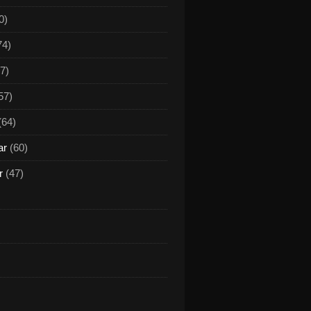
0)
74)
7)
57)
(64)
ar
(60)
r
(47)