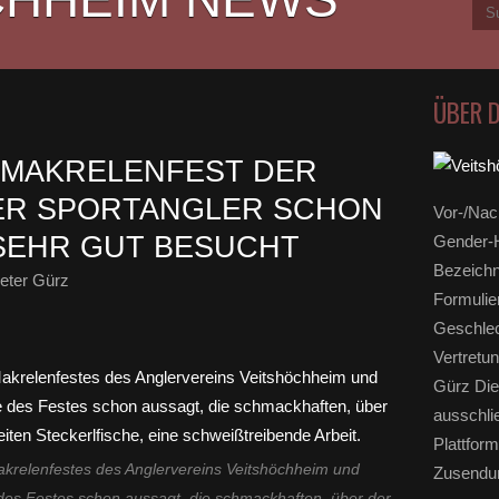
ÜBER 
 MAKRELENFEST DER
ER SPORTANGLER SCHON
Vor-/Nac
SEHR GUT BESUCHT
Gender-H
Bezeichn
eter Gürz
Formulie
Geschlec
Vertretun
Gürz Die
ausschli
Plattform
akrelenfestes des Anglervereins Veitshöchheim und
Zusendun
es Festes schon aussagt, die schmackhaften, über der