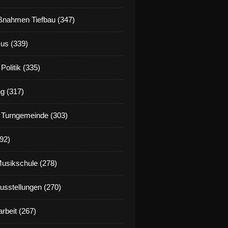
nahmen Tiefbau (347)
us (339)
Politik (335)
g (317)
 Turngemeinde (303)
92)
Musikschule (278)
Ausstellungen (270)
rbeit (267)