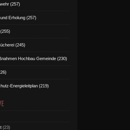
wehr (257)
t und Erholung (257)
(255)
Bücherei (245)
nahmen Hochbau Gemeinde (230)
226)
hutz-Energieleitplan (219)
VE
t
(23)