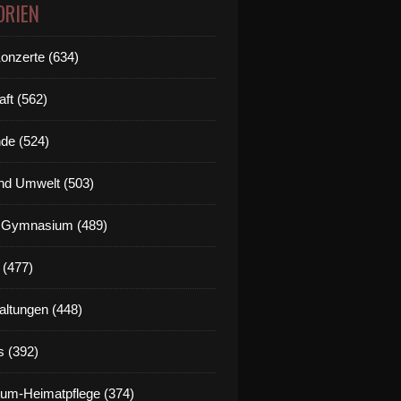
ORIEN
Konzerte (634)
aft (562)
de (524)
nd Umwelt (503)
g Gymnasium (489)
 (477)
altungen (448)
s (392)
um-Heimatpflege (374)