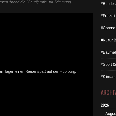
rsten Abend die "Gaudiprofis" für Stimmung.
#Bundes
#Freizei
#Corona 
#Kultur 
#Baumaß
#Sport (
#Klimasc
ARCHI
2026
Augus