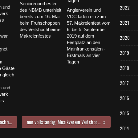
Seniorenorchester
2022
des NBMB unterhielt
Anglerverein und
bereits zum 16. Mai
VCC laden ein zum
2021
beim Frühschoppen
57. Makrelenfest vom
des Veitshöchheimer
6. bis 9. September
 war
Makrelenfestes
2019 auf dem
2020
Festplatz an den
net:
Mainfrankensälen -
2019
Erstmals an vier
im
Tagen
2018
e Gäste
 gleich
2017
n und
werk
2016
ss
2015
Neuer Rekord beim vierten Veitshöchheimer Stadtradeln - In Unterfranken auf Platz 1
nun vollständig: Musikverein Veitshöchheim brillierte im HdB mit neuem Programm
2014