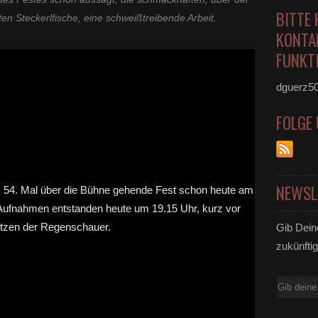
BITTE 
en Steckerlfische, eine schweißtreibende Arbeit.
KONTA
FUNKTI
dguerz5
FOLGE
NEWSL
Gib Dein
zukünftig
E-
Mail