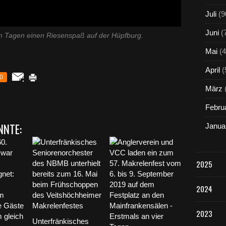
Juli
(9
Juni
(
en Tagen einen Riesenspaß auf der Hüpfburg.
Mai
(4
April
(
0
März
Febru
NNTE:
Janua
2025
2024
2023
Unterfränkisches