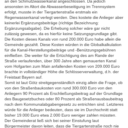
an den Schmutzwasserkanal angeschlossen. Da jedoch
ansonsten im Altort die Abwasserbeseitigung im Trennsystem
erfolgt, musste in der Tiergartenstraße erstmals ein
Regenwasserkanal verlegt werden. Dies kostete die Anlieger aber
keinerlei Ergänzungsbeiträge (richtige Bezeichnung:
Ergänzungsabgabe). Die Erhebung solcher wäre gar nicht
zulässig gewesen, da es hierfür keine Satzungsgrundlage gibt.
Die Kosten dieses Kanals von rund 200.000 Euro habe allein die
Gemeinde gezahlt. Diese Kosten würden in die Globalkalkulation
für die Kanal-Herstellungsbeiträge und -Benützungsgebühren
einfließen. Die weiter für die Ertüchtigung des am Rande der
Straße verlaufenden, über 300 Jahre alten gemauerten Kanal
vom Hofgarten zum Main anfallenden Kosten von 209.000 Euro
brachte in vollständiger Höhe die Schlösserverwaltung, d.h. der
Freistaat Bayern auf.
Somit ist laut Götz streitgegenständlich einzig allein die Frage, ob
von den Straßenbaukosten von rund 300.000 Euro von den
Anliegern 90 Prozent als Erschließungsbeitrag auf der Grundlage
des Baugesetzbuches oder 80 Prozent als Straßenausbaubeitrag
nach dem Kommunalabgabengesetz zu entrichten sind. Letzteres
würde für die Anlieger bedeuten, dass sie im Durchschnitt statt
bisher 19.000 Euro etwa 2.000 Euro weniger zahlen müssten.
Der Gemeinderat ließ sich bei seiner Einstufung laut
Bürgermeister davon leiten, dass die Tiergartenstraße noch nie