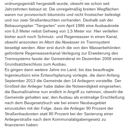
ordnungsgemäß hergestellt wurde, obwohl sie schon seit
Jahrzehnten bebaut ist. Die unregelmäßig breiten Wegflächen
waren nur provisorisch bituminös und nicht frostsicher befestigt
und nur zwei Straßenleuchten vorhanden. Deshalb sah der
Bebauungsplan "Tiergarten" vom April 1986 eine Ausbaubreite
von 6,0 Meter nebst Gehweg von 1,5 Meter vor. Hier verliefen
bisher auch noch Schmutz- und Regenwasser in einen Kanal,
obwohl ansonsten im Altort die Abwässer im Trennsystem
beseitigt werden. Aber erst durch die von den Wasserbehörden
geforderte Regenwasserkanal-Verlegung zur Erweiterung des
Trennsystems fasste der Gemeinderat im Dezember 2008 einen
Grundsatzbeschluss zum Ausbau.
Es gingen dann weitere Jahre ins Land, bis das beauftragte
Ingenieurbüro eine Entwurfsplanung vorlegte, die dann Anfang
September 2013 die Gemeinde den 14 Anliegern vorstellte. Der
Großteil der Anlieger habe dabei die Notwendigkeit eingesehen,
die Baumaßnahme nun endlich in Angriff zu nehmen, obwohl die
Gemeinde gehalten war, den Ausbau als erstmalige Erschließung
nach dem Baugesetzbuch wie bei einem Neubaugebiet
einzustufen mit der Folge, dass die Anlieger 90 Prozent der
Straßenbaukosten statt 80 Prozent bei der Sanierung einer
Anliegerstraße nach dem Kommunalabgabengesetz zu
finanzieren haben.