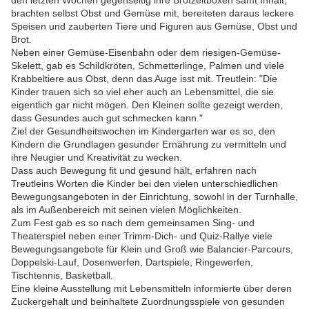
den letzten Wochen gegenseitig ihre Brotzeitboxen samt Inhalt,
brachten selbst Obst und Gemüse mit, bereiteten daraus leckere
Speisen und zauberten Tiere und Figuren aus Gemüse, Obst und
Brot.
Neben einer Gemüse-Eisenbahn oder dem riesigen-Gemüse-
Skelett, gab es Schildkröten, Schmetterlinge, Palmen und viele
Krabbeltiere aus Obst, denn das Auge isst mit. Treutlein: "Die
Kinder trauen sich so viel eher auch an Lebensmittel, die sie
eigentlich gar nicht mögen. Den Kleinen sollte gezeigt werden,
dass Gesundes auch gut schmecken kann."
Ziel der Gesundheitswochen im Kindergarten war es so, den
Kindern die Grundlagen gesunder Ernährung zu vermitteln und
ihre Neugier und Kreativität zu wecken.
Dass auch Bewegung fit und gesund hält, erfahren nach
Treutleins Worten die Kinder bei den vielen unterschiedlichen
Bewegungsangeboten in der Einrichtung, sowohl in der Turnhalle,
als im Außenbereich mit seinen vielen Möglichkeiten.
Zum Fest gab es so nach dem gemeinsamen Sing- und
Theaterspiel neben einer Trimm-Dich- und Quiz-Rallye viele
Bewegungsangebote für Klein und Groß wie Balancier-Parcours,
Doppelski-Lauf, Dosenwerfen, Dartspiele, Ringewerfen,
Tischtennis, Basketball.
Eine kleine Ausstellung mit Lebensmitteln informierte über deren
Zuckergehalt und beinhaltete Zuordnungsspiele von gesunden