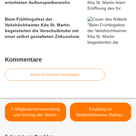
errichteten Außenspielbereichs
Beim Frühlingsfest der
Veitshöchheimer Kita St. Martin
begeisterten die Vorschulkinder mit
einer selbst gestalteten Zirkusshow
Kommentare
Einen Kommentar hinzufügen
< Mitgliederversammlung
Empfang im
und Vortrag der Simon-
Veitshöchheimer Rathaus
Höchheimer-Gesellschaft
zum Beginn des 64.
am 28. April abgesagt
Bezirksschützentages >