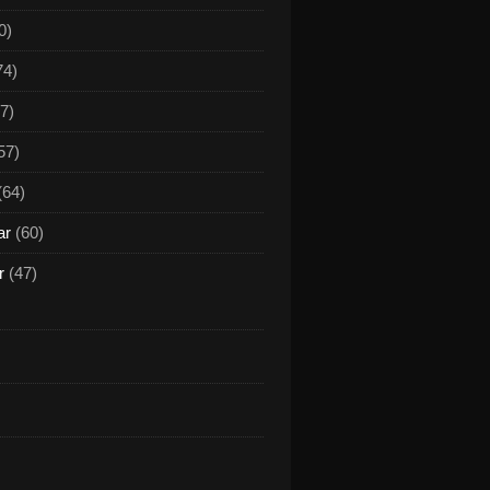
0)
74)
7)
57)
(64)
ar
(60)
r
(47)