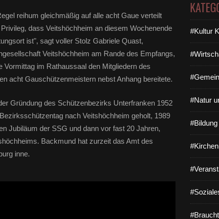
KATEG
egel reihum gleichmäßig auf alle acht Gaue verteilt
s Privileg, dass Veitshöchheim an diesem Wochenende
#Kultur 
ngsort ist", sagt voller Stolz Gabriele Quast,
engesellschaft Veitshöchheim am Rande des Empfangs,
#Wirtsch
 Vormittag im Rathaussaal den Mitgliedern des
#Gemein
n acht Gauschützenmeistern nebst Anhang bereitete.
#Natur u
der Gründung des Schützenbezirks Unterfranken 1952
 Bezirksschützentag nach Veitshöchheim geholt, 1989
#Bildun
n Jubiläum der SSG und dann vor fast 20 Jahren,
itshöchheims. Backmund hat zurzeit das Amt des
#Kirchen
urg inne.
#Veranst
#Soziale
#Braucht