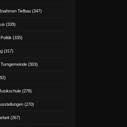
nahmen Tiefbau (347)
us (339)
Politik (335)
g (317)
 Turngemeinde (303)
92)
Musikschule (278)
Ausstellungen (270)
rbeit (267)
nte es gut beim Ökumenischen Gottesdienst anlässlich 