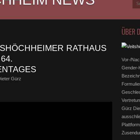
ÜBER 
TSHÖCHHEIMER RATHAUS
64.
Vor-/Nac
ENTAGES
Gender-H
Bezeichn
ieter Gürz
Formulie
Geschlec
Vertretun
Gürz Die
ausschli
Plattform
Zusendun