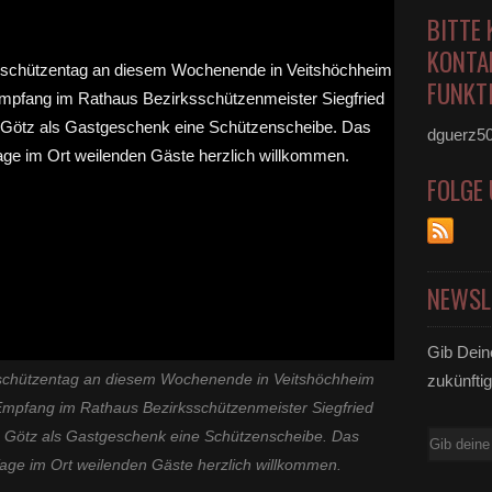
BITTE 
KONTA
FUNKTI
dguerz5
FOLGE
NEWSL
Gib Dein
sschützentag an diesem Wochenende in Veitshöchheim
zukünftig
Empfang im Rathaus Bezirksschützenmeister Siegfried
n Götz als Gastgeschenk eine Schützenscheibe. Das
E-
age im Ort weilenden Gäste herzlich willkommen.
Mail