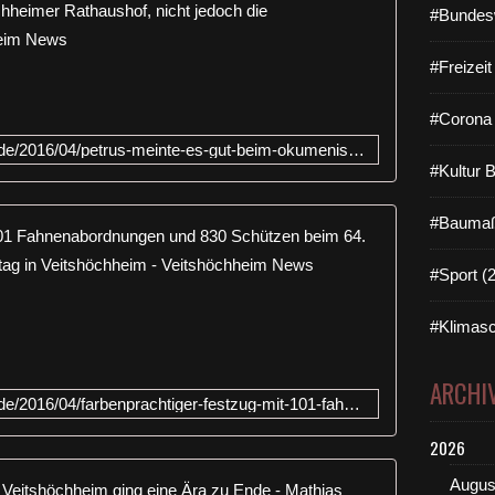
#Bundes
A
m
#Freizei
R
e
d
#Corona 
n
http://www.veitshoechheim-blog.de/2016/04/petrus-meinte-es-gut-beim-okumenischen-gottesdienst-anlasslich-des-64-bezirksschutzentages-im-veitshochheimer-rathaushof-nicht-jedoc
e
#Kultur 
r
p
u
#Baumaß
Farbenpräc
l
t
#Sport (
A
b
n
e
g
#Klimasc
i
e
m
f
G
ARCHI
ü
o
http://www.veitshoechheim-blog.de/2016/04/farbenprachtiger-festzug-mit-101-fahnenabordnungen-und-830-schutzen-beim-64-unterfrankischen-bezirksschutzentag-in-veitshochheim.htm
h
t
r
t
2026
t
e
v
Augus
s
Beim 64. B