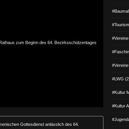
#Baumaß
#Tourism
#Vereine 
#Faschin
#Vereine
#LWG (2
#Kultur 
#Kultur 
#Jugenda
Petrus mei