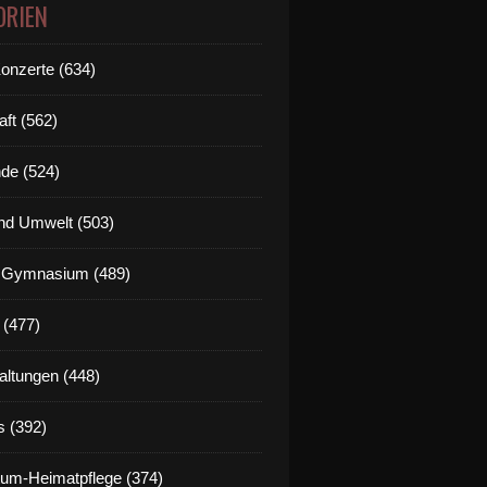
ORIEN
Konzerte (634)
aft (562)
de (524)
nd Umwelt (503)
g Gymnasium (489)
 (477)
altungen (448)
s (392)
um-Heimatpflege (374)