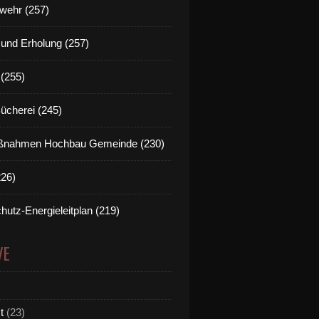
wehr (257)
t und Erholung (257)
(255)
Bücherei (245)
nahmen Hochbau Gemeinde (230)
htiger Festzug mit 101 Fahnenabordnungen und 830 Sch
226)
hutz-Energieleitplan (219)
VE
t
(23)
ezirksschützentag in Veitshöchheim ging eine Ära zu En