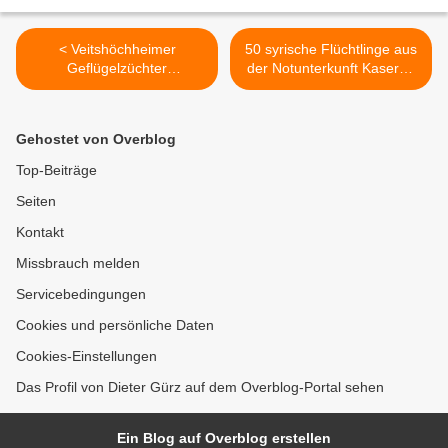
< Veitshöchheimer
50 syrische Flüchtlinge aus
Geflügelzüchter
der Notunterkunft Kaserne
überraschen Bilhildis-Kinder
absolvierten beim BFW in
mit Ostereiern
Veitshöchheim in 320
Unterrichtsstunden
Gehostet von Overblog
Deutsch-Einstiegskurs >
Top-Beiträge
Seiten
Kontakt
Missbrauch melden
Servicebedingungen
Cookies und persönliche Daten
Cookies-Einstellungen
Das Profil von Dieter Gürz auf dem Overblog-Portal sehen
Ein Blog auf Overblog erstellen