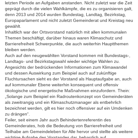
letzten Periode an Aufgaben anstanden. Nicht zuletzt war die Zeit
geprägt durch die vielen Wahlkämpfe, die es zu organisieren galt,
denn 2013 und 2014 wurden Bundestag, Landtag, Bezirkstag,
Europaparlament und nicht zuletzt Gemeinderat und Kreistag neu
gewählt.
Inhaltlich war der Ortsvorstand natürlich mit allen kommunalen
Themen beschäftigt, darüber hinaus waren Klimaschutz und
Barrierefreiheit Schwerpunkte, die auch weiterhin Hauptthemen
bleiben werden.
Auch auf den neugewählten Vorstand kommen mit Bundestags-,
Landtags- und Bezirkstagswahl wieder wichtige Wahlen zu.
Angesichts der bedrückenden Informationen zum Klimawandel
und dessen Auswirkung zum Beispiel auch auf zukünftige
Fluchtursachen sieht es der Vorstand als Hauptaufgabe an, auch
auf kommunaler Ebene weiterhin konsequent und offensiv
ökologische und energetische Maßnahmen einzufordern. Thein:
„Solange zum Beispiel ein Radroutenkonzept von Gemeinderäten
als zweitrangig und ein Klimaschutzmanager als entbehrlich
bezeichnet werden, gilt es hier noch offensiver auf ein Umdenken
zu drängen“.
Feiler, seit einem Jahr auch Behindertenreferentin des
Gemeinderates, hob die Bedeutung von Barrierefreiheit und
Teilhabe am Gemeindeleben für Alle hervor und stellte als weitere
wichtige Aufgabe des Vorstandes dar, beharrlich auf