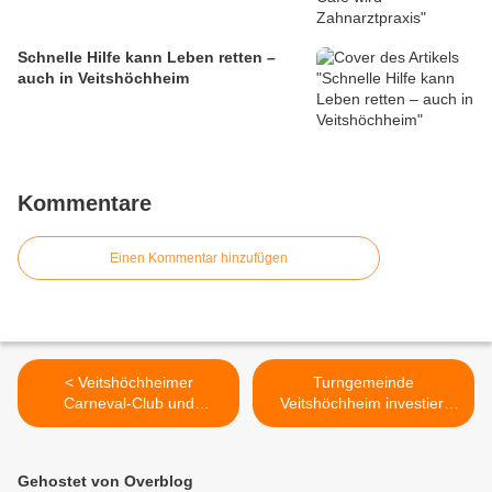
Schnelle Hilfe kann Leben retten –
auch in Veitshöchheim
Kommentare
Einen Kommentar hinzufügen
< Veitshöchheimer
Turngemeinde
Carneval-Club und
Veitshöchheim investiert
Tanzsportgarde richten am
900.000 Euro in Sanierung
20., 27. und 28. Februar die
ihres Sportzentrums -
25. Süddeutschen
Gemeinderat schießt
Gehostet von Overblog
Meisterschaften im
225.000 Euro zu >