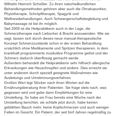
Wilhelm Heinrich Schüßler. Zu ihren naturheilkundlichen
Behandlungsmethoden gehören aber auch die Ohrakupunktur,
Phytotherapie, Schröpftherapie, Spagyrik und
Wellnessbehandlungen. Auch Schwangerschaftsbegleitung und
Babymassage ist bei ihr möglich.
Seit 2009 ist die Heilpraktikerin auch in der Lage, die
Schmerztherapie nach Liebscher & Bracht anzuwenden. Wie sie
sagt, lassen sich durch dieses neue manual-therapeutische
Konzept Schmerzzustände schon in der ersten Behandlung
ursächlich ohne Medikamente und Spritzen therapieren, in dem
krankhaft programmierte muskuläre Programme gelöst und der
Schmerz dadurch überflüssig gemacht werde.
Außerdem behandelt die Heilpraktikerin sehr hilfreich allergische
Erkrankungen wie Heuschnupfen und andere. Dies erreicht sie
unter anderem durch speziell geeignete Maßnahmen wie
Ausleitungs und Umstimmungsverfahren.
Großen Wert legt Stöcker nach ihren Worten auf die
Ernährungsberatung ihrer Patienten. Sie frage stets nach, was
gegessen wird und gebe dann Empfehlungen für eine
Umstellung. So habe ein Frau bereits eine Woche nach der
Umstellung berichtet, sie schlafe jetzt durch, habe keinen
geblähten Bauch mehr, keine Kopfschmerzen und auch weniger
Falten im Gesicht. Ein Patient, der seit fünf Jahren regelmäßig zu