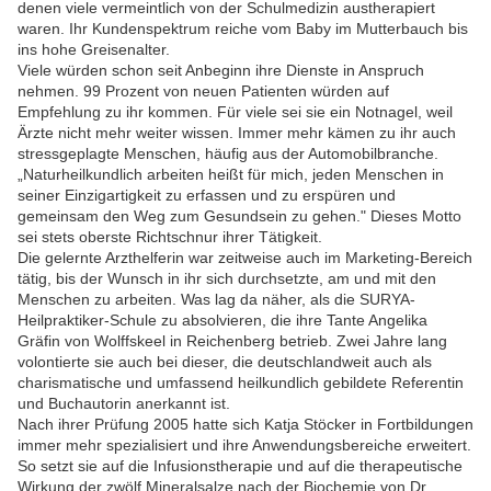
denen viele vermeintlich von der Schulmedizin austherapiert
waren. Ihr Kundenspektrum reiche vom Baby im Mutterbauch bis
ins hohe Greisenalter.
Viele würden schon seit Anbeginn ihre Dienste in Anspruch
nehmen. 99 Prozent von neuen Patienten würden auf
Empfehlung zu ihr kommen. Für viele sei sie ein Notnagel, weil
Ärzte nicht mehr weiter wissen. Immer mehr kämen zu ihr auch
stressgeplagte Menschen, häufig aus der Automobilbranche.
„Naturheilkundlich arbeiten heißt für mich, jeden Menschen in
seiner Einzigartigkeit zu erfassen und zu erspüren und
gemeinsam den Weg zum Gesundsein zu gehen." Dieses Motto
sei stets oberste Richtschnur ihrer Tätigkeit.
Die gelernte Arzthelferin war zeitweise auch im Marketing-Bereich
tätig, bis der Wunsch in ihr sich durchsetzte, am und mit den
Menschen zu arbeiten. Was lag da näher, als die SURYA-
Heilpraktiker-Schule zu absolvieren, die ihre Tante Angelika
Gräfin von Wolffskeel in Reichenberg betrieb. Zwei Jahre lang
volontierte sie auch bei dieser, die deutschlandweit auch als
charismatische und umfassend heilkundlich gebildete Referentin
und Buchautorin anerkannt ist.
Nach ihrer Prüfung 2005 hatte sich Katja Stöcker in Fortbildungen
immer mehr spezialisiert und ihre Anwendungsbereiche erweitert.
So setzt sie auf die Infusionstherapie und auf die therapeutische
Wirkung der zwölf Mineralsalze nach der Biochemie von Dr.