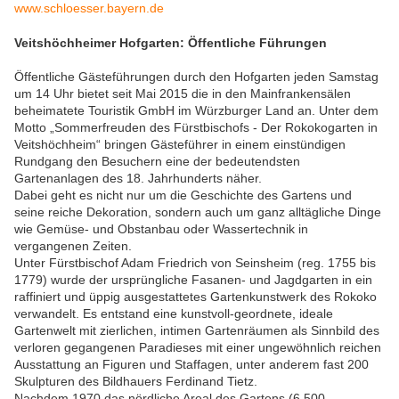
www.schloesser.bayern.de
Veitshöchheimer Hofgarten: Öffentliche Führungen
Öffentliche Gästeführungen durch den Hofgarten jeden Samstag
um 14 Uhr bietet seit Mai 2015 die in den Mainfrankensälen
beheimatete Touristik GmbH im Würzburger Land an. Unter dem
Motto „Sommerfreuden des Fürstbischofs - Der Rokokogarten in
Veitshöchheim“ bringen Gästeführer in einem einstündigen
Rundgang den Besuchern eine der bedeutendsten
Gartenanlagen des 18. Jahrhunderts näher.
Dabei geht es nicht nur um die Geschichte des Gartens und
seine reiche Dekoration, sondern auch um ganz alltägliche Dinge
wie Gemüse- und Obstanbau oder Wassertechnik in
vergangenen Zeiten.
Unter Fürstbischof Adam Friedrich von Seinsheim (reg. 1755 bis
1779) wurde der ursprüngliche Fasanen- und Jagdgarten in ein
raffiniert und üppig ausgestattetes Gartenkunstwerk des Rokoko
verwandelt. Es entstand eine kunstvoll-geordnete, ideale
Gartenwelt mit zierlichen, intimen Gartenräumen als Sinnbild des
verloren gegangenen Paradieses mit einer ungewöhnlich reichen
Ausstattung an Figuren und Staffagen, unter anderem fast 200
Skulpturen des Bildhauers Ferdinand Tietz.
Nachdem 1970 das nördliche Areal des Gartens (6.500