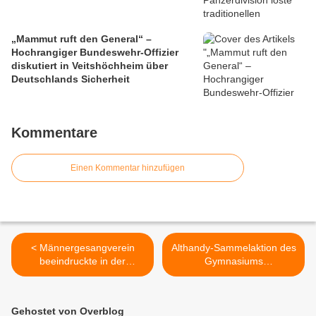
„Mammut ruft den General“ –
Hochrangiger Bundeswehr-Offizier
diskutiert in Veitshöchheim über
Deutschlands Sicherheit
Kommentare
Einen Kommentar hinzufügen
< Männergesangverein
Althandy-Sammelaktion des
beeindruckte in der
Gymnasiums
Vituskirche mit einem
Veitshöchheim für ein
festlichen Adventskonzert
örtliches Umweltprojekt >
auf hohem Niveau
Gehostet von Overblog