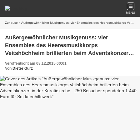
MENU
Zuhause
» Außergewöhnlicher Musikgenuss: vier Ensembles des Heeresmusikkorps Veitshöchheim brillierten beim Adventskonzert in der Kuratiekirche - 250 Besucher spendeten 1.440 Euro für Soldatenhilfswerk
Außergewöhnlicher Musikgenuss: vier
Ensembles des Heeresmusikkorps
Veitshöchheim brillierten beim Adventskonzert
in der Kuratiekirche - 250 Besucher spendeten
Veröffentlicht am 08.12.2015 00:01
1.440 Euro für Soldatenhilfswerk
Von
Dieter Gürz