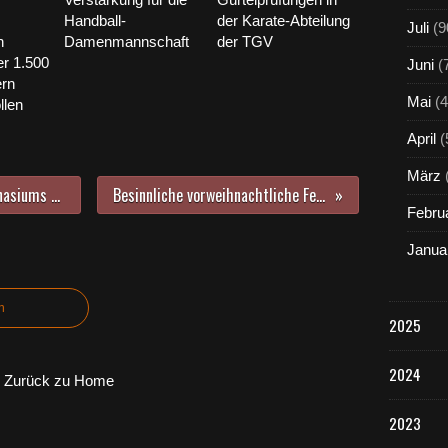
Handball-
der Karate-Abteilung
Juli
(9
n
Damenmannschaft
der TGV
er 1.500
Juni
(
ern
Mai
(4
llen
April
(
März
Althandy-Sammelaktion des Gymnasiums Veitshöchheim für ein örtliches Umweltprojekt
Besinnliche vorweihnachtliche Feier der Veitshöchheimer Eigenheimer
Febru
Janua
n
2025
2024
Zurück zu Home
2023