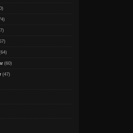
0)
74)
7)
57)
(64)
ar
(60)
r
(47)