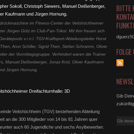
BITTE 
KONTA
FUNKTI
tdrückmaschine im Fitness-Center der Veitshöchheimer
ter Jürgen Götz im Club-Fan-Trikot. Mit ihm freuen sich
dguerz5
erätepools v.r.n.l. TGV-Kraftsport-Abteilungsleiter Horst
 Then, Aron Schiller, Sigrid Then, Stefan Schramm, Oliver
FOLGE
ter der Vormittagsgruppe. Verhindert waren die Trainer
ers, Manuel Deißenberger, Jonas Krisl, Oliver Kaufmann
nd Jürgen Hornung.
NEWSL
Gib Dein
zukünftig
emeinde Veitshöchheim (TGV) bestehenden Abteilung
zeit an die 300 Mitglieder von 14 bis 81 Jahren quer
E-
arunter auch 60 Jugendliche und sechs Asylbewerber.
Mail