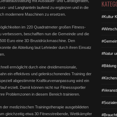
e Geräteausstattung mit Ausdauer- und Cardiogeräten,
KATEG
rz- und Langhanteln laufend zu ergänzen und in die
ch modernere Maschinen zu ersetzen.
#Kultur 
öglichkeiten im 220 Quadratmeter großen Fitness-
#Wirtsch
zu verbessern, beschafften nun die Gemeinde und die
5.500 Euro eine 3D Brustdrückmaschine. Den
#Gemein
onnte die Abteilung laut Lehrieder durch ihren Einsatz
#Natur u
en.
#Bildun
ell ermöglicht durch eine dreidimensionale,
hn ein effektives und gelenkschonendes Training der
#Kirchen
speziell abgestimmte Kraftkurvenanpassung wird ein
lauf erzielt. Damit können nicht nur Fitnesssportler
#Veranst
ihre Problemzonen in diesem Bereich trainieren.
#Soziale
 in der medizinischen Trainingstherapie ausgebildeten
m gleichzeitig etwa 30 Fitnesstreibende, Wettkämpfer
#Braucht