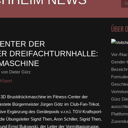
ÜBER 
CENTER DER
R DREIFACHTURNHALLE:
Vor-/Nac
MASCHINE
Gender-H
Bezeichn
von Dieter Gürz
Formulie
#Sport
Geschlec
Vertretun
Gürz Die
ausschli
Plattform
Zusendun