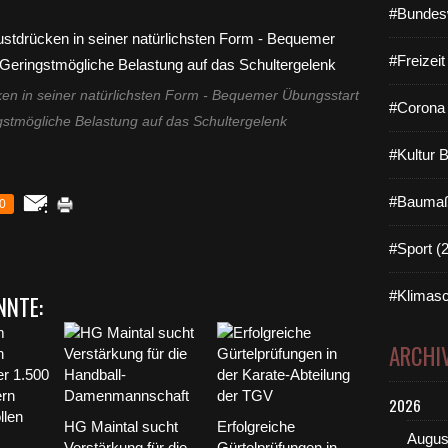
#Bundes
#Freizei
en in seiner natürlichsten Form - Bequemer Übungsstart
#Corona 
ngstmögliche Belastung auf das Schultergelenk
#Kultur 
#Baumaß
0
#Sport (
#Klimasc
NNTE:
ARCHI
2026
HG Maintal sucht
Erfolgreiche
Augus
Verstärkung für die
Gürtelprüfungen in