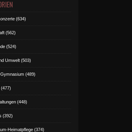
ORIEN
Konzerte (634)
aft (562)
de (524)
nd Umwelt (503)
g Gymnasium (489)
 (477)
altungen (448)
s (392)
um-Heimatpflege (374)