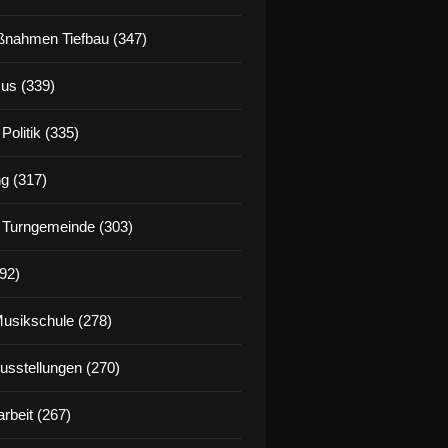
nahmen Tiefbau (347)
us (339)
Politik (335)
g (317)
 Turngemeinde (303)
92)
Musikschule (278)
Ausstellungen (270)
rbeit (267)