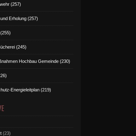
wehr (257)
t und Erholung (257)
(255)
Bücherei (245)
nahmen Hochbau Gemeinde (230)
226)
hutz-Energieleitplan (219)
VE
t
(23)