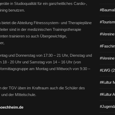
äte in Studioqualität für ein ganzheitliches Cardio-,
#Baumaß
ining benutzen.
#Tourism
ietet die Abteilung Fitnesssystem- und Therapiepläne
eiter sind in der medizinischen Trainingstherapie
#Vereine 
nten trainieren so auch Übergewichtige,
er,
#Faschin
ntag und Donnerstag von 17:30 – 21 Uhr, Dienstag und
#Vereine
on 18 - 20 Uhr und Samstag von 14 – 16 Uhr (von
ie Vormittagsgruppe am Montag und Mittwoch von 9:30 –
#LWG (2
#Kultur 
rn der TGV üben im Kraftraum auch die Schüler des
#Kultur 
nd der MIttelschule.
#Jugenda
hoechheim.de