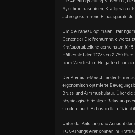
Die Abteilungsleitung ist bemüht, di
Synchronmaschinen, Kraftgeräten, Ku
Jahre gekommene Fitnessgeräte dur
Um die nahezu optimalen Trainingsm
Center der Dreifachturnhalle weiter 
Kraftsportabteilung gemeinsam für 
Hälfteanteil der TGV von 2.750 Euro k
beim Weinfest im Hofgarten finanzier
Die Premium-Maschine der Firma Schn
ergonomisch optimierte Bewegungsba
Brust- und Armmuskulatur. Über die 
physiologisch richtiger Belastungsver
sondern auch Rehasportler effizient 
Unter der Anleitung und Aufsicht der
TGV-Übungsleiter können im Kraftrau