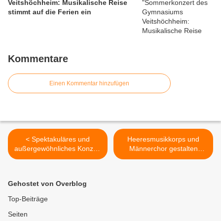
Veitshöchheim: Musikalische Reise
stimmt auf die Ferien ein
Kommentare
Einen Kommentar hinzufügen
< Spektakuläres und
Heeresmusikkorps und
außergewöhnliches Konzert
Männerchor gestalten
des bolivianischen Jugend-
Gedenkfeier zum
Ensembles San Ignacio de
Volkstrauertag am 15.11. >
Moxos am Gymnasium
Gehostet von Overblog
Veitshöchheim
Top-Beiträge
Seiten